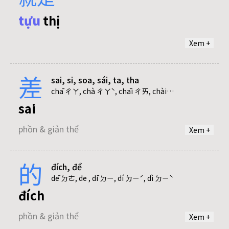
hành
tựu
thị
phồn & giản thể
Xem +
hãng
差
sai, si, soa, sái, ta, tha
phồn & giản thể
chā ㄔㄚ, chà ㄔㄚˋ, chāi ㄔㄞ, chài ㄔㄞˋ, cī ㄘ, cuō ㄘㄨㄛ, jiē ㄐㄧㄝ
sai
phồn & giản thể
Xem +
hạng
phồn & giản thể
的
đích, để
si
dē ㄉㄜ, de , dī ㄉㄧ, dí ㄉㄧˊ, dì ㄉㄧˋ
đích
phồn & giản thể
hạnh
phồn & giản thể
Xem +
phồn & giản thể