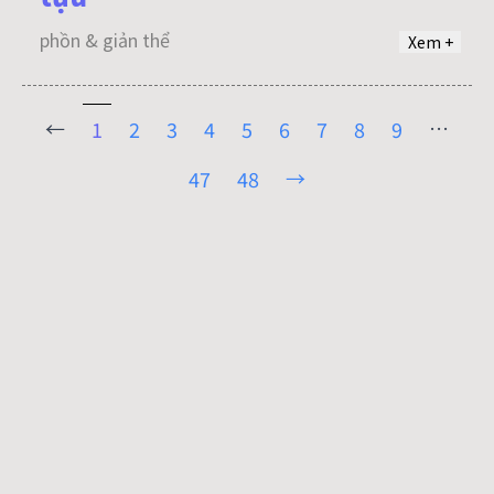
phồn & giản thể
Xem +
←
…
1
2
3
4
5
6
7
8
9
→
47
48