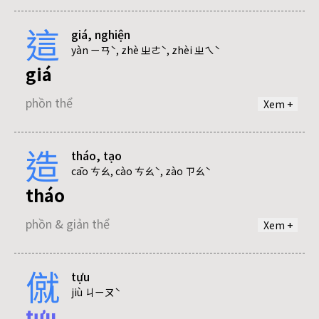
soa
這
giá, nghiện
để
phồn & giản thể
yàn ㄧㄢˋ, zhè ㄓㄜˋ, zhèi ㄓㄟˋ
giá
phồn & giản thể
phồn thể
Xem +
sái
phồn & giản thể
造
tháo, tạo
nghiện
cāo ㄘㄠ, cào ㄘㄠˋ, zào ㄗㄠˋ
tháo
phồn thể
ta
phồn & giản thể
Xem +
tha
僦
tựu
tạo
jiù ㄐㄧㄡˋ
tựu
phồn & giản thể