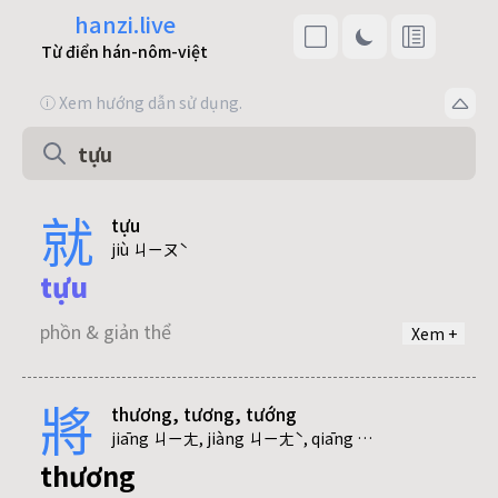
hanzi.live
Từ điển hán-nôm-việt
ⓘ Xem hướng dẫn sử dụng.
就
tựu
jiù ㄐㄧㄡˋ
tựu
phồn & giản thể
Xem +
將
thương, tương, tướng
jiāng ㄐㄧㄤ, jiàng ㄐㄧㄤˋ, qiāng ㄑㄧㄤ
thương