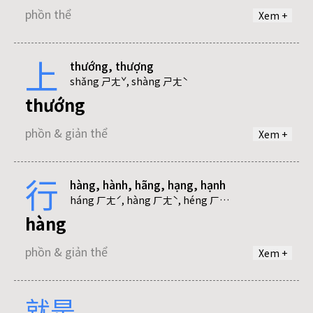
phồn thể
Xem +
上
thướng, thượng
tương
shǎng ㄕㄤˇ, shàng ㄕㄤˋ
thướng
phồn thể
phồn & giản thể
Xem +
tướng
行
hàng, hành, hãng, hạng, hạnh
thượng
phồn thể
háng ㄏㄤˊ, hàng ㄏㄤˋ, héng ㄏㄥˊ, xíng ㄒㄧㄥˊ, xìng ㄒㄧㄥˋ
hàng
phồn & giản thể
phồn & giản thể
Xem +
就是