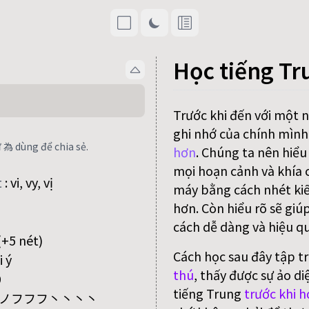
Học tiếng Tr
Trước khi đến với một 
ghi nhớ của chính mình
 為 dùng để chia sẻ.
hơn
. Chúng ta nên hiểu
mọi hoạn cảnh và khía c
t
:
vi, vy, vị
máy bằng cách nhét kiế
hơn. Còn hiểu rõ sẽ giú
cách dễ dàng và hiệu qu
+5 nét)
Cách học sau đây tập t
i ý
thú
, thấy được sự ảo di
9
tiếng Trung
trước khi h
ノフフフ丶丶丶丶