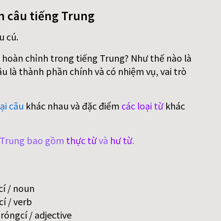
n câu tiếng Trung
u cú.
 hoàn chỉnh trong tiếng Trung? Như thế nào là
 là thành phần chính và có nhiệm vụ, vai trò
ại câu
khác nhau và đặc điểm
các loại từ
khác
g Trung bao gồm
thực từ
và
hư từ
.
í / noun
í / verb
óngcí / adjective