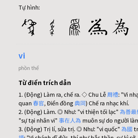
Tự hình:
vi
phồn thể
Từ điển trích dẫn
1. (Động) Làm ra, chế ra. ◇ Chu Lễ
周
禮
: "Vi nh
quan
春
官
, Điển đồng
典
同
) Chế ra nhạc khí.
2. (Động) Làm. ◎ Như: "vi thiện tối lạc"
為
善
最
"sự tại nhân vi"
事
在
人
為
muôn sự do người làm
3. (Động) Trị lí, sửa trị. ◎ Như: "vi quốc"
為
國
t
語
: "Vi chánh dĩ đức, thí như bắc thần, cư kì sở