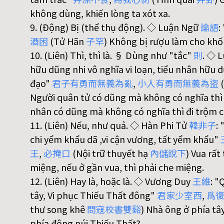
không dùng, khiến lòng ta xót xa.
9. (Động) Bị (thể thụ động). ◇ Luận Ngữ
論
語
:
酒
困
(Tử Hãn
子
罕
) Không bị rượu làm cho khố
10. (Liên) Thì, thì là. § Dùng như "tắc"
則
. ◇ 
hữu dũng nhi vô nghĩa vi loạn, tiểu nhân hữu d
đạo"
君
子
有
勇
而
無
義
為
亂
,
小
人
有
勇
而
無
義
為
盜
(
Người quân tử có dũng mà không có nghĩa thì l
nhân có dũng mà không có nghĩa thì đi trộm 
11. (Liên) Nếu, như quả. ◇ Hàn Phi Tử
韓
非
子
:
chi yểm khẩu dã ,vi cận vương, tất yểm khẩu"
王
,
必
掩
口
(Nội trữ thuyết hạ
內
儲
說
下
) Vua rất
miệng, nếu ở gần vua, thì phải che miệng.
12. (Liên) Hay là, hoặc là. ◇ Vương Duy
王
維
: "
tây, Vi phục Thiếu Thất đông"
君
家
少
室
西
,
爲
thư song khê
問
寇
校
書
雙
谿
) Nhà ông ở phía tâ
phía đông núi Thiếu Thất?