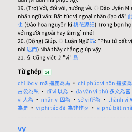
19. (Trợ) Với, đối với, hướng về. ◇ Đào Uyên M
nhân ngữ vân: Bất túc vị ngoại nhân đạo dã"
也
(Đào hoa nguyên kí
桃
花
源
記
) Trong bọn họ
với người ngoài hay làm gì nhé!
20. (Động) Giúp. ◇ Luận Ngữ
論
: "Phu tử bất v
nhi
述
而
) Nhà thầy chẳng giúp vậy.
21. § Cũng viết là "vi"
爲
.
Từ ghép
14
chỉ lộc vi mã 指鹿為馬
•
chỉ phúc vi hôn 指腹
占公為私
•
dĩ vi 以為
•
đa văn vi phú 多文為富
vi 人為
•
nhân vi 因為
•
sở vi 所為
•
thành vi
為是
•
vi phi tác đãi 為非作歹
•
vi phú bất 
vy