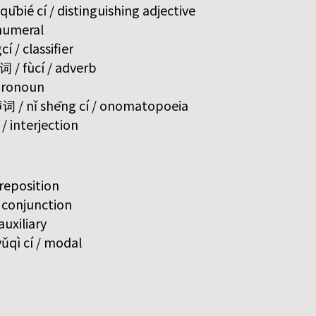
bié cí / distinguishing adjective
 numeral
í / classifier
词 / fùcí / adverb
 pronoun
 / nǐ shēng cí / onomatopoeia
/ interjection
preposition
/ conjunction
auxiliary
qì cí / modal