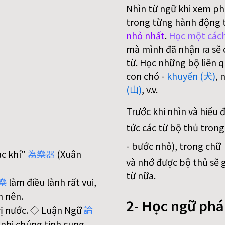
Nhìn từ ngữ khi xem ph
trong từng hành động 
nhỏ nhất
.
Học một cách
mà mình đã nhận ra sẽ c
từ. Học những bộ liên q
con chó -
khuyển (犬)
, 
(山)
, v.v.
Trước khi nhìn và hiểu 
tức các từ bộ thủ trong
- bước nhỏ), trong chữ
ạc khí"
為
樂
器
(Xuân
và nhớ được bộ thủ sẽ g
từ nữa.
樂
làm điều lành rất vui,
 nên.
2- Học ngữ ph
rị nước. ◇ Luận Ngữ
論
, nhi chúng tinh cung