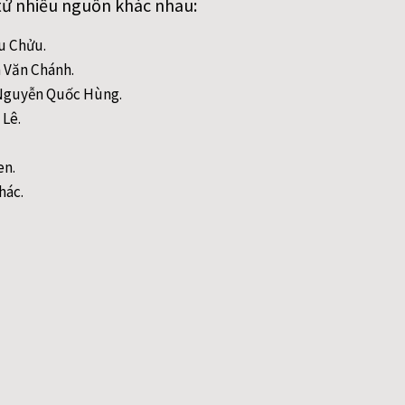
từ nhiều nguồn khác nhau:
ều Chửu.
n Văn Chánh.
- Nguyễn Quốc Hùng.
 Lê.
en.
hác.