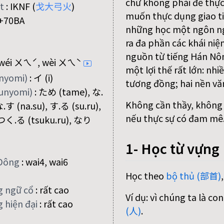
chứ không phải để thực
ệt
:
IKNF (
戈
大
弓
火
)
muốn thực dụng giao ti
+70BA
những học một ngôn n
ra đa phần các khái niệ
nguồn từ tiếng Hán Nôm
wéi ㄨㄟˊ, wèi ㄨㄟˋ
một lợi thế rất lớn: nh
onyomi)
:
イ (i)
tương đồng; hai nền vă
kunyomi)
:
ため (tame), な.
Không cần thầy, không c
な.す (na.su), す.る (su.ru),
nếu thực sự có đam mê
 つく.る (tsuku.ru), なり
1- Học từ vựng
Đông
:
wai4, wai6
Học theo
bộ thủ (部首)
g ngữ cổ
:
rất cao
Ví dụ: vì chúng ta là c
 hiện đại
:
rất cao
(人)
.