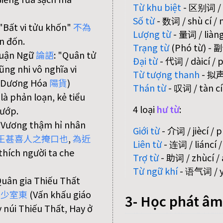
Từ khu biệt
- 区别词 / qū
Số từ
- 数词 / shù cí /
 "Bất vi tửu khốn"
不
為
Lượng từ
- 量词 / liàngc
n đốn.
Trạng từ
(Phó từ) - 副
Luận Ngữ
論
語
: "Quân tử
Đại từ
- 代词 / dàicí /
ũng nhi vô nghĩa vi
Từ tượng thanh
- 拟声词
Dương Hóa
陽
貨
)
Thán từ
- 叹词 / tàn cí 
à phản loạn, kẻ tiểu
4 loại
hư từ
:
cướp.
 "Vương thậm hỉ nhân
Giới từ
- 介词 / jiècí / 
王
甚
喜
人
之
掩
口
也
,
為
近
Liên từ
- 连词 / liáncí 
 thích người ta che
Trợ từ
- 助词 / zhùcí / 
Từ ngữ khí
- 语气词 / yǔ
Quân gia Thiếu Thất
復
少
室
東
(Vấn khấu giáo
3- Học phát âm
y núi Thiếu Thất, Hay ở