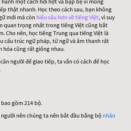
 hành một cách hời hợt và bập bẹ vì mong
ếp thật nhanh. Học theo cách sau, bạn không
gữ mới mà còn
hiểu sâu hơn về tiếng Việt
, vì suy
m quan trọng nhất trong tiếng Việt cũng bắt
. Cho nên, học tiếng Trung qua tiếng Việt là
iều cấu trúc ngữ pháp, từ ngữ và âm thanh rất
n hóa cũng rất giống nhau.
ần người để giao tiếp, ta vẫn có cách để học
.
, bao gồm 214 bộ.
on người nên chúng ta nên bắt đầu bằng bộ
nhân