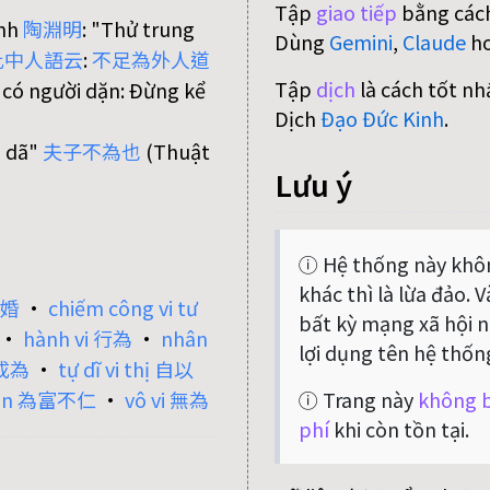
Tập
giao tiếp
bằng cách
inh
陶
淵
明
: "Thử trung
Dùng
Gemini
,
Claude
h
此
中
人
語
云
:
不
足
為
外
人
道
Tập
dịch
là cách tốt nh
 có người dặn: Ðừng kể
Dịch
Đạo Đức Kinh
.
ị dã"
夫
子
不
為
也
(Thuật
Lưu ý
ⓘ Hệ thống này khôn
khác thì là lừa đảo. 
為婚
•
chiếm công vi tư
bất kỳ mạng xã hội nà
•
hành vi 行為
•
nhân
lợi dụng tên hệ thốn
 成為
•
tự dĩ vi thị 自以
ⓘ Trang này
không b
nhân 為富不仁
•
vô vi 無為
phí
khi còn tồn tại.