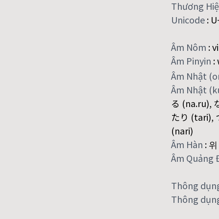
Thương Hi
Unicode
:
U
Âm Nôm
:
vi
Âm Pinyin
:
Âm Nhật (
Âm Nhật (
る (na.ru), 
たり (tari),
(nari)
Âm Hàn
:
위
Âm Quảng 
Thông dụn
Thông dụng