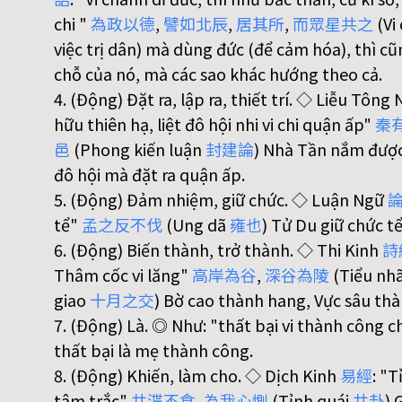
chi "
為
政
以
德
,
譬
如
北
辰
,
居
其
所
,
而
眾
星
共
之
(Vi
việc trị dân) mà dùng đức (để cảm hóa), thì c
chỗ của nó, mà các sao khác hướng theo cả.
4. (Động) Đặt ra, lập ra, thiết trí. ◇ Liễu Tôn
hữu thiên hạ, liệt đô hội nhi vi chi quận ấp"
秦
邑
(Phong kiến luận
封
建
論
) Nhà Tần nắm được 
đô hội mà đặt ra quận ấp.
5. (Động) Đảm nhiệm, giữ chức. ◇ Luận Ngữ
tể"
孟
之
反
不
伐
(Ung dã
雍
也
) Tử Du giữ chức t
6. (Động) Biến thành, trở thành. ◇ Thi Kinh
詩
Thâm cốc vi lăng"
高
岸
為
谷
,
深
谷
為
陵
(Tiểu nh
giao
十
月
之
交
) Bờ cao thành hang, Vực sâu thà
7. (Động) Là. ◎ Như: "thất bại vi thành công 
thất bại là mẹ thành công.
8. (Động) Khiến, làm cho. ◇ Dịch Kinh
易
經
: "T
tâm trắc"
井
渫
不
食
,
為
我
心
惻
(Tỉnh quái
井
卦
) 