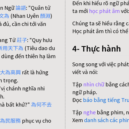
Đến khi hiểu rõ ngữ ph
uận Ngữ
論
語
: "Quân tử
ta mới
học phát âm
với
文
為
(Nhan Uyên
顏
淵
)
Chúng ta sẽ hiểu rằng 
 đủ, cần chi tới văn
Học phát âm thì có thể
rang Tử
莊
子
: "Quy hưu
4- Thực hành
所
用
天
下
為
(Tiêu dao du
ng dùng đến thiên hạ làm
Song song với việc phát
viết và nói:
大
為
高
興
rất là hứng
n trọng.
Tập
nhìn chữ
bằng cách
 "vị chánh nghĩa nhi
ngữ pháp.
h.
Đọc
báo bằng tiếng Tr
ị hà bất khứ?"
為
何
不
去
Tập
nghe
bằng phim, n
Xem
danh sách các phi
為
民
服
務
phục vụ cho