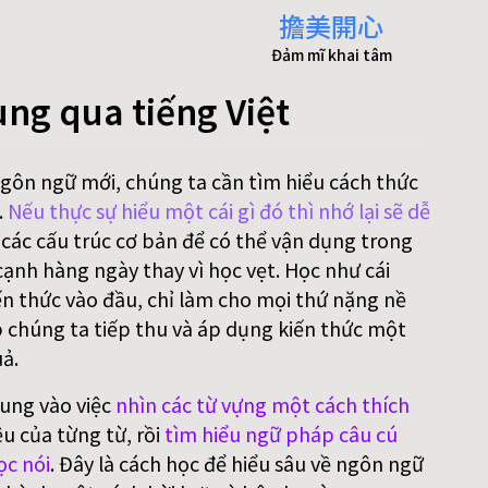
擔美開心
Đảm mĩ khai tâm
ung qua tiếng Việt
ngôn ngữ mới, chúng ta cần tìm hiểu cách thức
.
Nếu thực sự hiểu một cái gì đó thì nhớ lại sẽ dễ
 các cấu trúc cơ bản để có thể vận dụng trong
ạnh hàng ngày thay vì học vẹt. Học như cái
n thức vào đầu, chỉ làm cho mọi thứ nặng nề
p chúng ta tiếp thu và áp dụng kiến thức một
ả.
rung vào việc
nhìn các từ vựng một cách thích
ệu của từng từ, rồi
tìm hiểu ngữ pháp câu cú
ọc nói
. Đây là cách học để hiểu sâu về ngôn ngữ