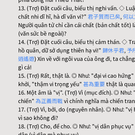
13. (Trợ) Đặt cuối câu, biểu thị nghi vấn. ◇ L
chất nhi dĩ hĩ, hà dĩ văn vi?"
君
子
質
而
已
矣
,
何
以
Người quân tử chỉ cần cái chất (bản chất tốt) là
(văn sức bề ngoài)?
14. (Trợ) Đặt cuối câu, biểu thị cảm thán. ◇ T
hồ quân, dữ sở dụng thiên hạ vi!"
歸
休
乎
君
,
予
逍
遙
遊
) Xin về với ngôi vua của ông đi, ta chẳ
gì cả!
15. (Trợ) Rất, thật là. ◎ Như: "đại vi cao hứng"
khởi, "thậm vi trọng yếu"
甚
為
重
要
thật là qua
16. Một âm là "vị". (Trợ) Vì (mục đích). ◎ Như:
chiến"
為
正
義
而
戰
vì chính nghĩa mà chiến tran
17. (Trợ) Vì, bởi, do (nguyên nhân). ◎ Như: "v
vì sao không đi?
18. (Trợ) Cho, để cho. ◎ Như: "vị dân phục vụ"
dân (vì dân mà phục vụ).