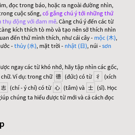
im, đọc trong báo, hoặc ra ngoài đường nhìn,
trong cuộc sống,
cố gắng chú ý tới những thứ
 thụ động với đam mê
. Càng chú ý đến các từ
àng kích thích tò mò và tạo nên sở thích nhìn
uan đến thứ mình thích, như cái cây -
mộc (木)
,
nước -
thủy (水)
, mặt trời -
nhật (日)
, núi -
sơn
được ngay các từ khó nhớ, hãy tập nhìn các gốc,
 chữ. Ví dụ: trong chữ
德
(đức) có từ
彳
(xích
志
(chí - ý chí) có từ
心
(tâm) và
士
(sĩ). Học
iúp chúng ta hiểu được từ mới và cả cách đọc
áp