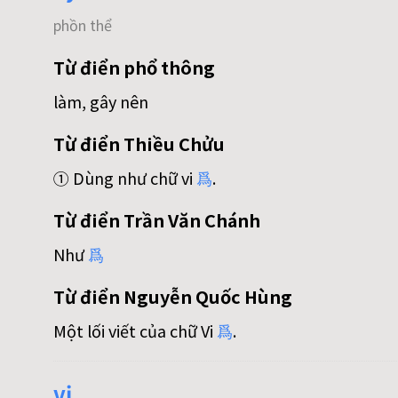
phồn thể
Từ điển phổ thông
làm, gây nên
Từ điển Thiều Chửu
① Dùng như chữ vi
爲
.
Từ điển Trần Văn Chánh
Như
爲
Từ điển Nguyễn Quốc Hùng
Một lối viết của chữ Vi
爲
.
vị