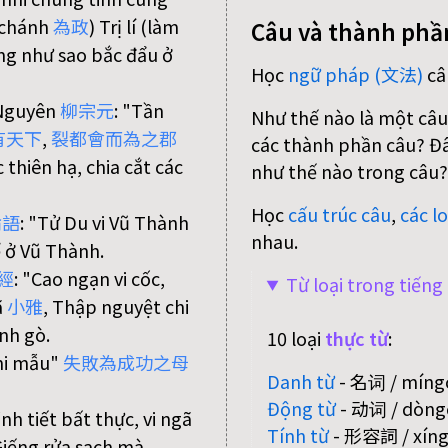
 chánh
為
政
) Trị lí (làm
Câu và thành phầ
ũng như sao bắc đẩu ở
Học
ngữ pháp (文法)
câ
g Nguyên
柳
宗
元
: "Tần
Như thế nào là một câu
有
天
下
,
裂
都
會
而
為
之
郡
các thành phần câu? Đâu
thiên hạ, chia cắt các
như thế nào trong câu?
Học
cấu trúc câu
,
các lo
論
語
: "Tử Du vi Vũ Thành
nhau.
ể ở Vũ Thành.
經
: "Cao ngạn vi cốc,
Từ loại trong tiến
ã
小
雅
, Thập nguyệt chi
nh gò.
10 loại
thực từ
:
chi mẫu"
失
敗
為
成
功
之
母
Danh từ
- 名词 / míngc
Động từ
- 动词 / dòngc
ỉnh tiết bất thực, vi ngã
Tính từ
- 形容詞 / xíngr
Giếng rửa sạch mà