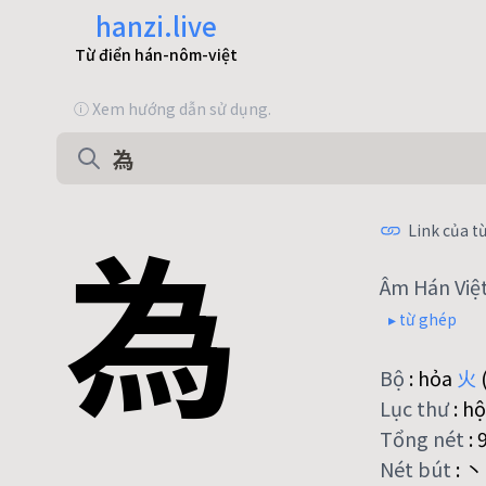
hanzi.live
Từ điển hán-nôm-việt
ⓘ Xem hướng dẫn sử dụng.
為
Link của từ
Âm Hán Việ
▸ từ ghép
Bộ
:
hỏa
火
(
Lục thư
:
hộ
Tổng nét
:
Nét bút
:
丶