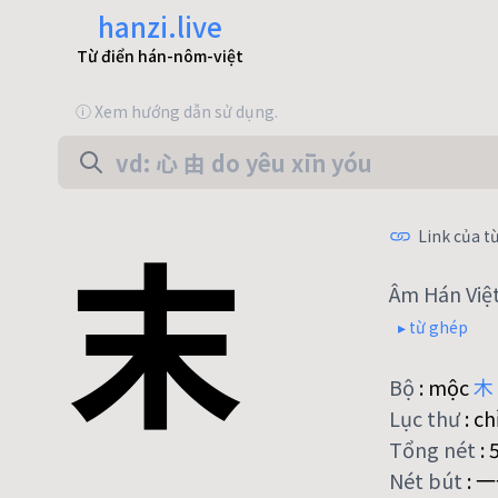
hanzi.live
Từ điển hán-nôm-việt
ⓘ Xem hướng dẫn sử dụng.
末
Link của từ
Âm Hán Việ
▸ từ ghép
Bộ
:
mộc
木
Lục thư
:
ch
Tổng nét
:
Nét bút
:
一