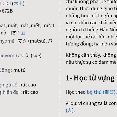
chứ không phải để thực
ệt
:
DJ (
木
十
)
muốn thực dụng giao ti
+672B
những học một ngôn n
ra đa phần các khái niệ
ạt, mặt, mất, mết, mượt
nguồn từ tiếng Hán Nôm
mò ㄇㄛˋ
một lợi thế rất lớn: nh
onyomi)
:
マツ (matsu), バ
tương đồng; hai nền vă
Không cần thầy, không c
kunyomi)
:
すえ (sue)
nếu thực sự có đam mê
Đông
:
mut6
1- Học từ vựng
g ngữ cổ
:
rất cao
Học theo
bộ thủ (部首)
 hiện đại
:
rất cao
Ví dụ: vì chúng ta là c
(人)
.