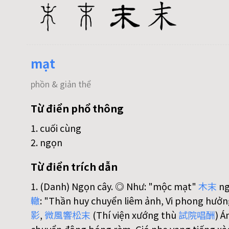
mạt
phồn & giản thể
Từ điển phổ thông
1. cuối cùng
2. ngọn
Từ điển trích dẫn
1. (Danh) Ngọn cây. ◎ Như: "mộc mạt"
木
末
ng
轍
: "Thần huy chuyển liêm ảnh, Vi phong hưở
影
,
微
風
響
松
末
(Thí viện xướng thù
試
院
唱
酬
) Á