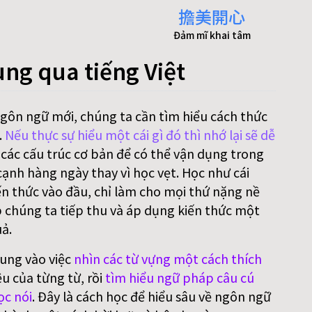
擔美開心
Đảm mĩ khai tâm
ung qua tiếng Việt
ngôn ngữ mới, chúng ta cần tìm hiểu cách thức
.
Nếu thực sự hiểu một cái gì đó thì nhớ lại sẽ dễ
 các cấu trúc cơ bản để có thể vận dụng trong
ạnh hàng ngày thay vì học vẹt. Học như cái
n thức vào đầu, chỉ làm cho mọi thứ nặng nề
p chúng ta tiếp thu và áp dụng kiến thức một
ả.
rung vào việc
nhìn các từ vựng một cách thích
ệu của từng từ, rồi
tìm hiểu ngữ pháp câu cú
ọc nói
. Đây là cách học để hiểu sâu về ngôn ngữ