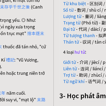
i gian, kì mạt tồn hồ
Từ khu biệt
- 区别词 / qū
末
存
乎
千
世
之
後
(Canh
Số từ
- 数词 / shù cí /
Lượng từ
- 量词 / liàngc
 trọng yếu. ◎ Như:
Trạng từ
(Phó từ) - 副
vì ngày xưa trọng
Đại từ
- 代词 / dàicí /
bổn trục mạt"
捨
本
逐
末
Từ tượng thanh
- 拟声词
Thán từ
- 叹词 / tàn cí 
末
thuốc đã tán nhỏ, "cứ
4 loại
hư từ
:
ễ Kí
禮
記
: "Vũ Vương,
Giới từ
- 介词 / jiècí / 
).
Liên từ
- 连词 / liáncí 
iên hoặc trung niên trở
Trợ từ
- 助词 / zhùcí / 
Từ ngữ khí
- 语气词 / yǔ
末
年
năm cuối.
3- Học phát âm
ời suy vi, "mạt lộ"
末
路