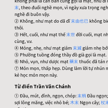
không phải là căn bản cũng gọi là mạt, như đi
末
, theo đuổi nghề mọn, vì ngày xưa trọng ng
nghề đi buôn vậy.
② Không, như mạt do dã dĩ
末
由
也
已
không biế
thôi.
③ Hết, cuối, như mạt thế
末
世
đời cuối, mạt n
cùng, v.v.
④ Mỏng, nhẹ, như mạt giảm
末
減
giảm nhẹ bớt
⑤ Phường tuồng đóng thầy đồ già gọi là mạt.
⑥ Nhỏ, vụn, như dược mạt
藥
末
thuốc đã tán 
⑦ Mỏn mọn, thấp hẹp. Dùng làm lời tự nhún 
kẻ học mỏn mọn này.
Từ điển Trần Văn Chánh
① Đầu, mút, đỉnh, ngọn, chóp:
末
梢
Đầu ngọn
sợi lông măng, việc nhỏ bé;
木
末
Ngọn cây;
杖