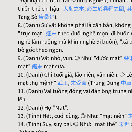
"Đại loạn chi bổn, tất sanh ư Nghiêu, Thuấn ch
thiên thế chi hậu"
大
亂
之
本
,
必
生
於
堯
舜
之
間
,
其
Tang Sở
庚
桑
楚
).
8. (Danh) Sự vật không phải là căn bản, không
"trục mạt"
逐
末
theo đuổi nghề mọn, đi buôn (
nghề làm ruộng mà khinh nghề đi buôn), "xả 
bỏ gốc theo ngọn.
9. (Danh) Vật nhỏ, vụn. ◎ Như: "dược mạt"
藥
mạt"
鋸
末
mạt cưa.
10. (Danh) Chỉ tuổi già, lão niên, vãn niên. ◇ L
mạt thụ mệnh"
武
王
,
末
受
命
(Trung Dung
中
庸
11. (Danh) Vai tuồng đóng vai đàn ông trung n
lên.
12. (Danh) Họ "Mạt".
13. (Tính) Hết, cuối cùng. ◎ Như: "mạt niên"
14. (Tính) Suy, suy bại. ◎ Như: "mạt thế"
末
世
đ