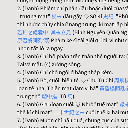
chuyển động bóng rèm, Gió nhẹ vang tiếng xà
2. (Danh) Phiếm chỉ phần đầu hoặc đuôi của v
"trượng mạt"
杖
末
đầu gậy. ◇ Sử Kí
史
記
: "Phù
thí nhược chùy chi xử nang trung, kì mạt lập 
若
錐
之
處
囊
中
,
其
末
立
見
(Bình Nguyên Quân Ngu
原
君
虞
卿
列
傳
) Phàm kẻ sĩ tài giỏi ở đời, ví như 
nhọn tất ló ra ngay.
3. (Danh) Chỉ bộ phận trên thân thể người ta: (1
Tai và mắt. (4) Xương sống.
4. (Danh) Chỉ chỗ ngồi ở hàng thấp kém.
5. (Danh) Bờ, cuối, biên tế. ◇ Chu Tử Chi
周
紫
loạn tê nha, Thiên mạt đạm vi hà"
黃
昏
樓
閣
亂
trung thố
朝
中
措
, Từ
詞
).
6. (Danh) Giai đoạn cuối. ◎ Như: "tuế mạt"
歲
thế kỉ chi mạt"
二
十
世
紀
之
末
cuối thế kỉ hai mư
7. (Danh) Mượn chỉ hậu quả, chung cục của sự