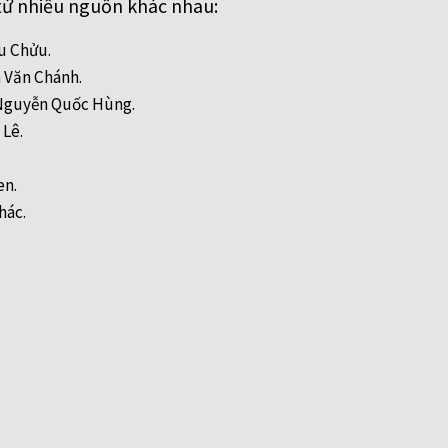
từ nhiều nguồn khác nhau:
ều Chửu.
n Văn Chánh.
- Nguyễn Quốc Hùng.
 Lê.
en.
hác.