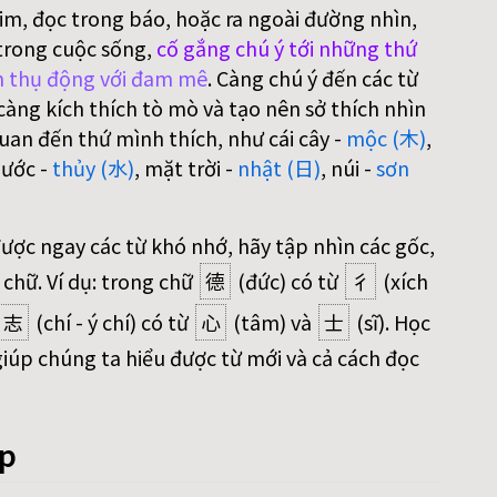
im, đọc trong báo, hoặc ra ngoài đường nhìn,
trong cuộc sống,
cố gắng chú ý tới những thứ
 thụ động với đam mê
. Càng chú ý đến các từ
àng kích thích tò mò và tạo nên sở thích nhìn
uan đến thứ mình thích, như cái cây -
mộc (木)
,
nước -
thủy (水)
, mặt trời -
nhật (日)
, núi -
sơn
được ngay các từ khó nhớ, hãy tập nhìn các gốc,
 chữ. Ví dụ: trong chữ
德
(đức) có từ
彳
(xích
志
(chí - ý chí) có từ
心
(tâm) và
士
(sĩ). Học
iúp chúng ta hiểu được từ mới và cả cách đọc
áp