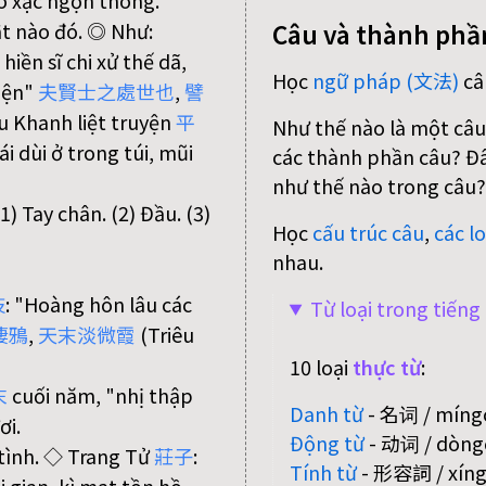
o xạc ngọn thông.
Câu và thành phầ
ật nào đó. ◎ Như:
 hiền sĩ chi xử thế dã,
Học
ngữ pháp (文法)
câ
hiện"
夫
賢
士
之
處
世
也
,
譬
 Khanh liệt truyện
平
Như thế nào là một câu
cái dùi ở trong túi, mũi
các thành phần câu? Đâu
như thế nào trong câu?
) Tay chân. (2) Đầu. (3)
Học
cấu trúc câu
,
các lo
nhau.
枝
: "Hoàng hôn lâu các
Từ loại trong tiến
棲
鴉
,
天
末
淡
微
霞
(Triêu
10 loại
thực từ
:
末
cuối năm, "nhị thập
Danh từ
- 名词 / míngc
ơi.
Động từ
- 动词 / dòngc
 tình. ◇ Trang Tử
莊
子
:
Tính từ
- 形容詞 / xíngr