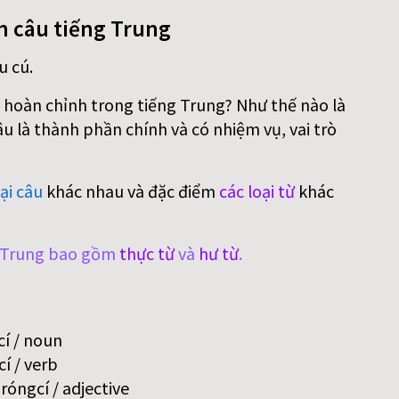
n câu tiếng Trung
u cú.
 hoàn chỉnh trong tiếng Trung? Như thế nào là
 là thành phần chính và có nhiệm vụ, vai trò
ại câu
khác nhau và đặc điểm
các loại từ
khác
g Trung bao gồm
thực từ
và
hư từ
.
í / noun
í / verb
óngcí / adjective