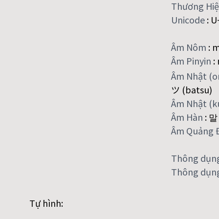
Thương Hi
Unicode
:
U
Âm Nôm
:
m
Âm Pinyin
:
Âm Nhật (
ツ (batsu)
Âm Nhật (
Âm Hàn
:
말
Âm Quảng 
Thông dụn
Thông dụng
Tự hình: