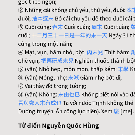
gốc theo ngọn;
② Những cái không chủ yếu, thứ yếu, đuôi:
本
đuôi;
捨
本
逐
末
Bỏ cái chủ yếu để theo đuổi cái 
③ Cuối cùng:
春
末
Cuối xuân;
周
末
Cuối tuần;
cuối;
十
二
月
三
十
一
日
是
一
年
的
末
一
天
Ngày 31 th
cùng trong một năm;
④ Mạt, vụn, băm nhỏ, bột:
肉
末
兒
Thịt băm;
Chè vụn;
把
藥
研
成
末
兒
Nghiền thuốc thành bột
⑤ (văn) Nhỏ hẹp, mỏn mọn, thấp kém:
末
學
Kẻ
⑥ (văn) Mỏng, nhẹ:
末
減
Giảm nhẹ bớt đi;
⑦ Vai thầy đồ trong tuồng;
⑧ (văn) Không:
末
由
也
已
Không biết nói vào đ
吾
與
鄭
人
末
有
成
也
Ta với nước Trịnh không thể 
Dương truyện: Ẩn công lục niên). Xem
麼
[me].
Từ điển Nguyễn Quốc Hùng