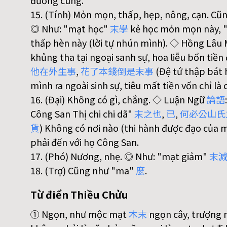
đường cùng.
15. (Tính) Mỏn mọn, thấp, hẹp, nông, cạn. Cũ
◎ Như: "mạt học"
末
學
kẻ học mỏn mọn này, 
thấp hèn này (lời tự nhún mình). ◇ Hồng Lâ
khủng tha tại ngoại sanh sự, hoa liễu bổn tiền
他
在
外
生
事
,
花
了
本
錢
倒
是
末
事
(Đệ tứ thập bát h
mình ra ngoài sinh sự, tiêu mất tiền vốn chỉ l
16. (Đại) Không có gì, chẳng. ◇ Luận Ngữ
論
語
Công San Thị chi chi dã"
末
之
也
,
已
,
何
必
公
山
氏
貨
) Không có nơi nào (thi hành được đạo của mì
phải đến với họ Công San.
17. (Phó) Nương, nhẹ. ◎ Như: "mạt giảm"
末
18. (Trợ) Cũng như "ma"
麼
.
Từ điển Thiều Chửu
① Ngọn, như mộc mạt
木
末
ngọn cây, trượng