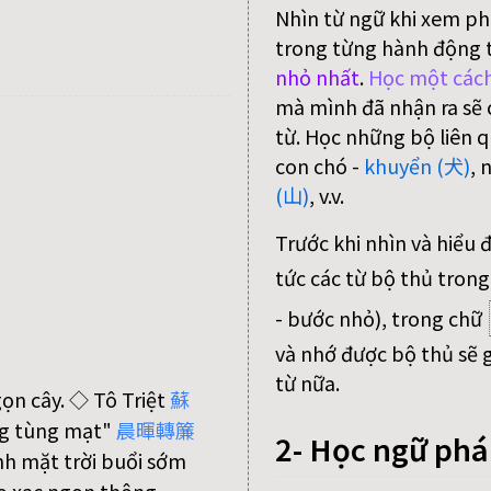
Nhìn từ ngữ khi xem ph
trong từng hành động 
nhỏ nhất
.
Học một cách
mà mình đã nhận ra sẽ c
từ. Học những bộ liên q
con chó -
khuyển (犬)
, 
(山)
, v.v.
Trước khi nhìn và hiểu 
tức các từ bộ thủ trong
- bước nhỏ), trong chữ
và nhớ được bộ thủ sẽ g
từ nữa.
ọn cây. ◇ Tô Triệt
蘇
ng tùng mạt"
晨
暉
轉
簾
2- Học ngữ ph
nh mặt trời buổi sớm