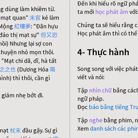
Đến khi hiểu rõ ngữ ph
ng dùng làm khiêm từ.
ta mới
học phát âm
với
"mạt quan"
末
官
kẻ làm
Chúng ta sẽ hiểu rằng 
u Mộng
紅
樓
夢
: "Đãn hựu
Học phát âm thì có thể
 đảo thị mạt sự"
但
又
恐
ồi) Nhưng lại sợ con
4- Thực hành
à chuyện nhỏ mọn thôi.
: "Mạt chi dã, dĩ, hà tất
Song song với việc phát
之
之
也
(Dương Hóa
陽
viết và nói:
nh) thì thôi, cần gì
Tập
nhìn chữ
bằng cách
減
giảm nhẹ bớt đi.
ngữ pháp.
Đọc
báo bằng tiếng Tr
Tập
nghe
bằng phim, n
Xem
danh sách các phi
 mạt
杖
末
đầu gậy. Sự gì