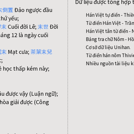
Dữ liệu được tổng hợp 
末
倒
置
Đảo ngược đầu
Hán Việt tự điển - Thi
thứ yếu;
Từ điển Hán Việt - Trầ
黎
末
Cuối đời Lê;
末
世
Đời
Hán Việt tân từ điển 
áng 12 là ngày cuối
Bảng tra chữ Nôm - Hồ
Cơ sở dữ liệu Unihan.
鋸
末
Mạt cưa;
茶
葉
末
兒
Từ điển hán nôm Thivi
;
Nhiều nguồn tài liệu k
 học thấp kém này;
âu được vậy (Luận ngữ);
hòa giải được (Công