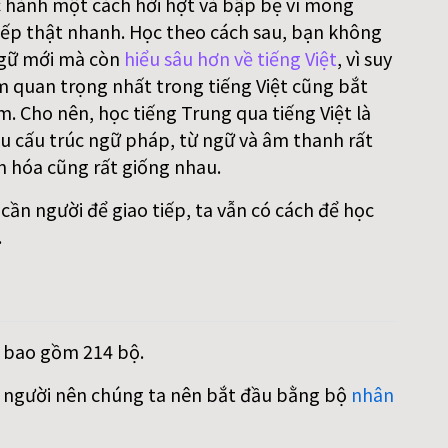
 hành một cách hời hợt và bập bẹ vì mong
ếp thật nhanh. Học theo cách sau, bạn không
gữ mới mà còn
hiểu sâu hơn về tiếng Việt
, vì suy
m quan trọng nhất trong tiếng Việt cũng bắt
. Cho nên, học tiếng Trung qua tiếng Việt là
iều cấu trúc ngữ pháp, từ ngữ và âm thanh rất
n hóa cũng rất giống nhau.
ần người để giao tiếp, ta vẫn có cách để học
.
, bao gồm 214 bộ.
on người nên chúng ta nên bắt đầu bằng bộ
nhân