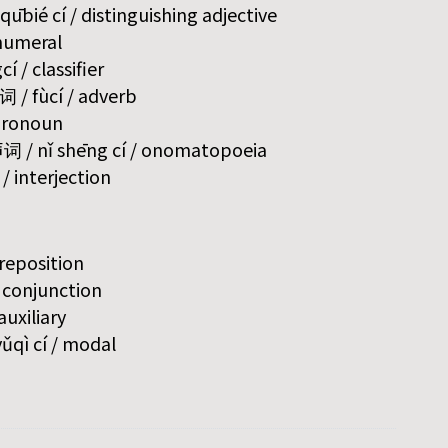
bié cí / distinguishing adjective
 numeral
í / classifier
词 / fùcí / adverb
 pronoun
 / nǐ shēng cí / onomatopoeia
/ interjection
preposition
/ conjunction
auxiliary
qì cí / modal