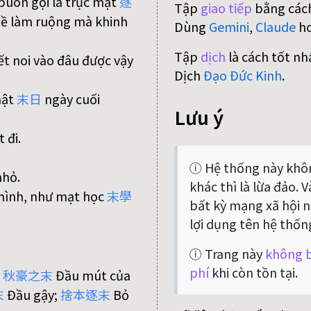
 buôn gọi là trục mạt
逐
Tập
giao tiếp
bằng cách
hề làm ruộng mà khinh
Dùng
Gemini
,
Claude
h
Tập
dịch
là cách tốt nh
t noi vào đâu được vậy
Dịch
Đạo Đức Kinh
.
hật
末
日
ngày cuối
Lưu ý
 đi.
ⓘ Hệ thống này khôn
nhỏ.
khác thì là lừa đảo. 
mình, như mạt học
末
學
bất kỳ mạng xã hội nà
lợi dụng tên hệ thốn
ⓘ Trang này
không b
phí
khi còn tồn tại.
;
秋
豪
之
末
Đầu mút của
末
Đầu gậy;
捨
本
逐
末
Bỏ