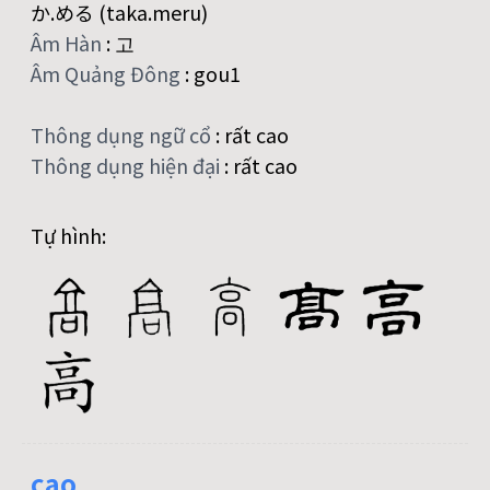
か.める (taka.meru)
Âm Hàn
:
고
Âm Quảng Đông
:
gou1
Thông dụng ngữ cổ
:
rất cao
Thông dụng hiện đại
:
rất cao
Tự hình:
cao