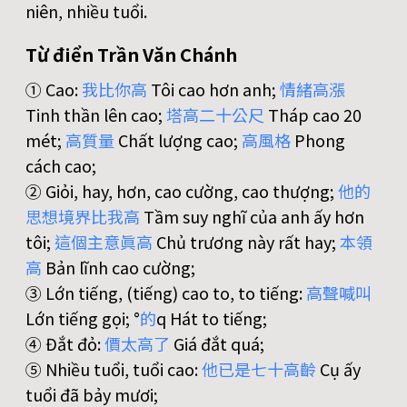
niên, nhiều tuổi.
Từ điển Trần Văn Chánh
① Cao:
我
比
你
高
Tôi cao hơn anh;
情
緒
高
漲
Tinh thần lên cao;
塔
高
二
十
公
尺
Tháp cao 20
mét;
高
質
量
Chất lượng cao;
高
風
格
Phong
cách cao;
② Giỏi, hay, hơn, cao cường, cao thượng;
他
的
思
想
境
界
比
我
高
Tầm suy nghĩ của anh ấy hơn
tôi;
這
個
主
意
眞
高
Chủ trương này rất hay;
本
領
高
Bản lĩnh cao cường;
③ Lớn tiếng, (tiếng) cao to, to tiếng:
高
聲
喊
叫
Lớn tiếng gọi; °
的
q Hát to tiếng;
④ Đắt đỏ:
價
太
高
了
Giá đắt quá;
⑤ Nhiều tuổi, tuổi cao:
他
已
是
七
十
高
齡
Cụ ấy
tuổi đã bảy mươi;