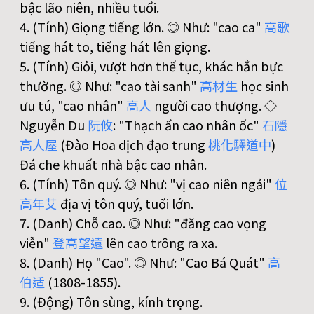
bậc lão niên, nhiều tuổi.
4. (Tính) Giọng tiếng lớn. ◎ Như: "cao ca"
高
歌
tiếng hát to, tiếng hát lên giọng.
5. (Tính) Giỏi, vượt hơn thế tục, khác hẳn bực
thường. ◎ Như: "cao tài sanh"
高
材
生
học sinh
ưu tú, "cao nhân"
高
人
người cao thượng. ◇
Nguyễn Du
阮
攸
: "Thạch ẩn cao nhân ốc"
石
隱
高
人
屋
(Đào Hoa dịch đạo trung
桃
化
驛
道
中
)
Đá che khuất nhà bậc cao nhân.
6. (Tính) Tôn quý. ◎ Như: "vị cao niên ngải"
位
高
年
艾
địa vị tôn quý, tuổi lớn.
7. (Danh) Chỗ cao. ◎ Như: "đăng cao vọng
viễn"
登
高
望
遠
lên cao trông ra xa.
8. (Danh) Họ "Cao". ◎ Như: "Cao Bá Quát"
高
伯
适
(1808-1855).
9. (Động) Tôn sùng, kính trọng.