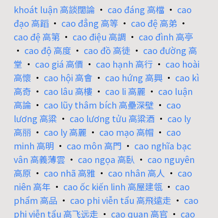
khoát luận 高談闊論
•
cao đáng 高檔
•
cao
đạo 高蹈
•
cao đẳng 高等
•
cao đệ 高弟
•
cao đệ 高第
•
cao điệu 高調
•
cao đình 高亭
•
cao độ 高度
•
cao đồ 高徒
•
cao đường 高
堂
•
cao giá 高價
•
cao hạnh 高行
•
cao hoài
高懷
•
cao hội 高會
•
cao hứng 高興
•
cao kì
高奇
•
cao lâu 高樓
•
cao li 高麗
•
cao luận
高論
•
cao lũy thâm bích 高壘深壁
•
cao
lương 高粱
•
cao lương tửu 高粱酒
•
cao ly
高丽
•
cao ly 高麗
•
cao mạo 高帽
•
cao
minh 高明
•
cao môn 高門
•
cao nghĩa bạc
vân 高義薄雲
•
cao ngọa 高臥
•
cao nguyên
高原
•
cao nhã 高雅
•
cao nhân 高人
•
cao
niên 高年
•
cao ốc kiến linh 高屋建瓴
•
cao
phẩm 高品
•
cao phi viễn tẩu 高飛遠走
•
cao
phi viễn tẩu 高飞远走
•
cao quan 高官
•
cao