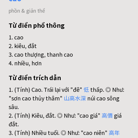
phồn & giản thể
Từ điển phổ thông
1. cao
2. kiêu, đắt
3. cao thượng, thanh cao
4. nhiều, hơn
Từ điển trích dẫn
1. (Tính) Cao. Trái lại với "đê"
低
thấp. ◎ Như:
"sơn cao thủy thâm"
山
高
水
深
núi cao sông
sâu.
2. (Tính) Kiêu, đắt. ◎ Như: "cao giá"
高
價
giá
đắt.
3. (Tính) Nhiều tuổi. ◎ Như: "cao niên"
高
年