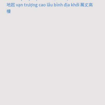
地起 vạn trượng cao lâu bình địa khởi 萬丈高
樓