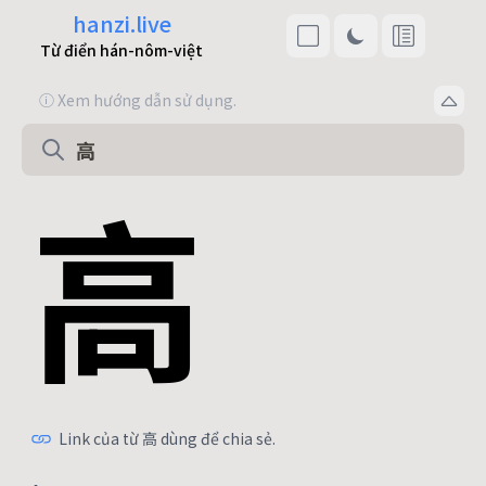
hanzi.live
Từ điển hán-nôm-việt
ⓘ Xem hướng dẫn sử dụng.
高
Link của từ 高 dùng để chia sẻ.