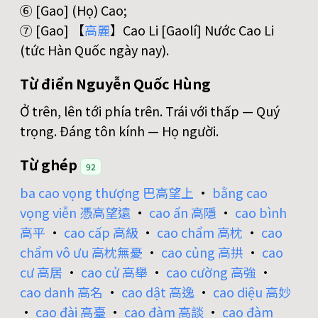
⑥ [Gao] (Họ) Cao;
⑦ [Gao] 【
高
麗
】Cao Li [Gaolí] Nước Cao Li
(tức Hàn Quốc ngày nay).
Từ điển Nguyễn Quốc Hùng
Ở trên, lên tới phía trên. Trái với thấp — Quý
trọng. Đáng tôn kính — Họ người.
Từ ghép
92
ba cao vọng thượng 巴高望上
•
bằng cao
vọng viễn 憑高望遠
•
cao ẩn 高隱
•
cao bình
高平
•
cao cấp 高級
•
cao chẩm 高枕
•
cao
chẩm vô ưu 高枕無憂
•
cao củng 高拱
•
cao
cư 高居
•
cao cử 高舉
•
cao cường 高強
•
cao danh 高名
•
cao dật 高逸
•
cao diệu 高妙
•
cao đài 高臺
•
cao đàm 高談
•
cao đàm