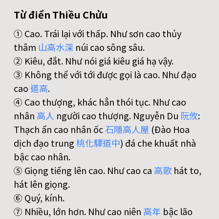
Từ điển Thiều Chửu
① Cao. Trái lại với thấp. Như sơn cao thủy
thâm
山
高
水
深
núi cao sông sâu.
② Kiêu, đắt. Như nói giá kiêu giá hạ vậy.
③ Không thể với tới được gọi là cao. Như đạo
cao
道
高
.
④ Cao thượng, khác hẳn thói tục. Như cao
nhân
高
人
người cao thượng. Nguyễn Du
阮
攸
:
Thạch ẩn cao nhân ốc
石
隱
高
人
屋
(Ðào Hoa
dịch đạo trung
桃
化
驛
道
中
) đá che khuất nhà
bậc cao nhân.
⑤ Giọng tiếng lên cao. Như cao ca
高
歌
hát to,
hát lên giọng.
⑥ Quý, kính.
⑦ Nhiều, lớn hơn. Như cao niên
高
年
bậc lão