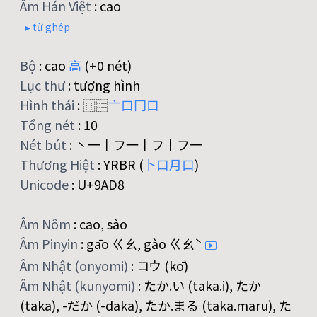
Âm Hán Việt
:
cao
▸ từ ghép
Bộ
:
cao
高
(+0 nét)
Lục thư
:
tượng hình
Hình thái
:
⿵⿳
亠
口
冂
口
Tổng nét
:
10
Nét bút
:
丶一丨フ一丨フ丨フ一
Thương Hiệt
:
YRBR (
卜
口
月
口
)
Unicode
:
U+9AD8
Âm Nôm
:
cao, sào
Âm Pinyin
:
gāo ㄍㄠ, gào ㄍㄠˋ
Âm Nhật (onyomi)
:
コウ (kō)
Âm Nhật (kunyomi)
:
たか.い (taka.i), たか
(taka), -だか (-daka), たか.まる (taka.maru), た