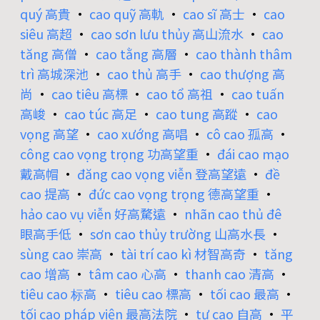
quý 高貴
•
cao quỹ 高軌
•
cao sĩ 高士
•
cao
siêu 高超
•
cao sơn lưu thủy 高山流水
•
cao
tăng 高僧
•
cao tằng 高層
•
cao thành thâm
trì 高城深池
•
cao thủ 高手
•
cao thượng 高
尚
•
cao tiêu 高標
•
cao tổ 高祖
•
cao tuấn
高峻
•
cao túc 高足
•
cao tung 高蹤
•
cao
vọng 高望
•
cao xướng 高唱
•
cô cao 孤高
•
công cao vọng trọng 功高望重
•
đái cao mạo
戴高帽
•
đăng cao vọng viễn 登高望遠
•
đề
cao 提高
•
đức cao vọng trọng 德高望重
•
hảo cao vụ viễn 好高騖遠
•
nhãn cao thủ đê
眼高手低
•
sơn cao thủy trường 山高水長
•
sùng cao 崇高
•
tài trí cao kì 材智高奇
•
tăng
cao 增高
•
tâm cao 心高
•
thanh cao 清高
•
tiêu cao 标高
•
tiêu cao 標高
•
tối cao 最高
•
tối cao pháp viện 最高法院
•
tự cao 自高
•
平