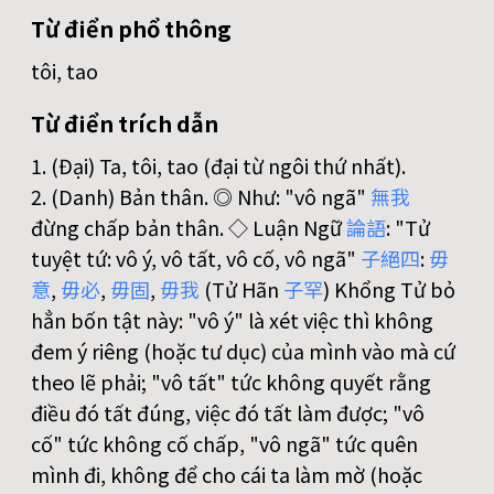
Từ điển phổ thông
tôi, tao
Từ điển trích dẫn
1. (Đại) Ta, tôi, tao (đại từ ngôi thứ nhất).
2. (Danh) Bản thân. ◎ Như: "vô ngã"
無
我
đừng chấp bản thân. ◇ Luận Ngữ
論
語
: "Tử
tuyệt tứ: vô ý, vô tất, vô cố, vô ngã"
子
絕
四
:
毋
意
,
毋
必
,
毋
固
,
毋
我
(Tử Hãn
子
罕
) Khổng Tử bỏ
hẳn bốn tật này: "vô ý" là xét việc thì không
đem ý riêng (hoặc tư dục) của mình vào mà cứ
theo lẽ phải; "vô tất" tức không quyết rằng
điều đó tất đúng, việc đó tất làm được; "vô
cố" tức không cố chấp, "vô ngã" tức quên
mình đi, không để cho cái ta làm mờ (hoặc