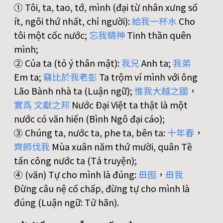
① Tôi, ta, tao, tớ, mình (đại từ nhân xưng số
ít, ngôi thứ nhất, chỉ người):
給
我
一
杯
水
Cho
tôi một cốc nước;
忘
我
精
神
Tinh thần quên
mình;
② Của ta (tỏ ý thân mật):
我
兄
Anh ta;
我
弟
Em ta;
竊
比
於
我
老
彭
Ta trộm ví mình với ông
Lão Bành nhà ta (Luận ngữ);
惟
我
大
越
之
國
，
實
爲
文
獻
之
邦
Nước Đại Việt ta thật là một
nước có văn hiến (Bình Ngô đại cáo);
③ Chúng ta, nước ta, phe ta, bên ta:
十
年
春
，
齊
師
伐
我
Mùa xuân năm thứ mười, quân Tề
tấn công nước ta (Tả truyện);
④ (văn) Tự cho mình là đúng:
毌
固
，
毌
我
Đừng câu nệ cố chấp, đừng tự cho mình là
đúng (Luận ngữ: Tử hãn).