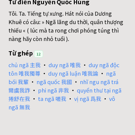
Từ điển Nguyễn Quốc Hùng
Tôi. Ta. Tiếng tự xưng. Hát nói của Dương
Khuê có câu: » Ngã lãng du thời, quân thượng
thiếu « ( lúc mà ta rong chơi phóng túng thì
nàng hãy còn nhỏ tuổi ).
Từ ghép
12
chủ ngã 主我
•
duy ngã 唯我
•
duy ngã độc
tôn 唯我獨尊
•
duy ngã luận 唯我論
•
ngã
bối 我輩
•
ngã quốc 我國
•
nhĩ ngu ngã trá
爾虞我詐
•
phi ngã 非我
•
quyển thư tại ngã
捲舒在我
•
ta ngã 嗟我
•
vị ngã 爲我
•
vô
ngã 無我