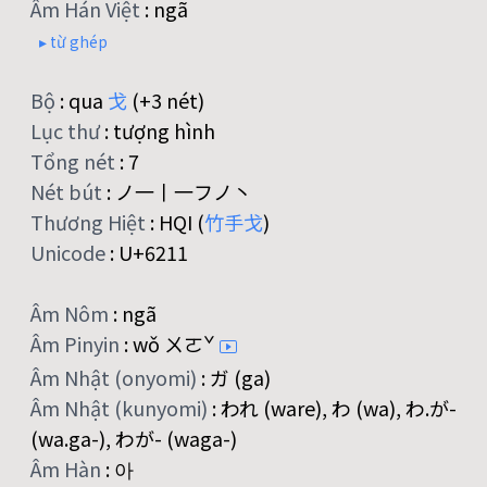
Âm Hán Việt
:
ngã
▸ từ ghép
Bộ
:
qua
戈
(+3 nét)
Lục thư
:
tượng hình
Tổng nét
:
7
Nét bút
:
ノ一丨一フノ丶
Thương Hiệt
:
HQI (
竹
手
戈
)
Unicode
:
U+6211
Âm Nôm
:
ngã
Âm Pinyin
:
wǒ ㄨㄛˇ
Âm Nhật (onyomi)
:
ガ (ga)
Âm Nhật (kunyomi)
:
われ (ware), わ (wa), わ.が-
(wa.ga-), わが- (waga-)
Âm Hàn
:
아