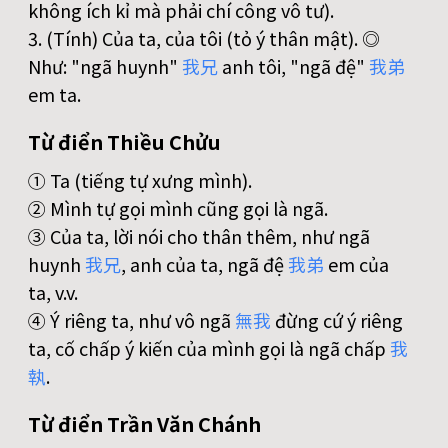
không ích kỉ mà phải chí công vô tư).
3. (Tính) Của ta, của tôi (tỏ ý thân mật). ◎
Như: "ngã huynh"
我
兄
anh tôi, "ngã đệ"
我
弟
em ta.
Từ điển Thiều Chửu
① Ta (tiếng tự xưng mình).
② Mình tự gọi mình cũng gọi là ngã.
③ Của ta, lời nói cho thân thêm, như ngã
huynh
我
兄
, anh của ta, ngã đệ
我
弟
em của
ta, v.v.
④ Ý riêng ta, như vô ngã
無
我
đừng cứ ý riêng
ta, cố chấp ý kiến của mình gọi là ngã chấp
我
執
.
Từ điển Trần Văn Chánh