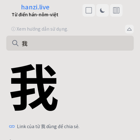
hanzi.live
Từ điển hán-nôm-việt
ⓘ Xem hướng dẫn sử dụng.
我
Link của từ 我 dùng để chia sẻ.