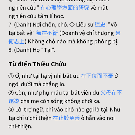
nghiên cứu"
在
心
理
學
方
面
的
研
究
về mặt
nghiên cứu tâm lí học.
7. (Danh) Nơi chốn, chỗ. ◇ Liêu sử
遼
史
: "Vô
tại bất vệ"
無
在
不
衛
(Doanh vệ chí thượng
營
衛
志
上
) Không chỗ nào mà không phòng bị.
8. (Danh) Họ "Tại".
Từ điển Thiều Chửu
① Ở, như tại hạ vị nhi bất ưu
在
下
位
而
不
憂
ở
ngôi dưới mà chẳng lo.
② Còn, như phụ mẫu tại bất viễn du
父
母
在
不
遠
遊
cha mẹ còn sống không chơi xa.
③ Lời trợ ngữ, chỉ vào chỗ nào gọi là tại. Như
tại chỉ ư chí thiện
在
止
於
至
善
ở hẳn vào nơi
chí-thiện.