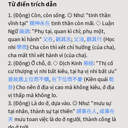
Từ điển trích dẫn
1. (Động) Còn, còn sống. ◎ Như: "tinh thần
vĩnh tại"
精
神
永
在
tinh thần còn mãi. ◇ Luận
Ngữ
論
語
: "Phụ tại, quan kì chí; phụ một,
quan kì hành"
父
在
,
觀
其
志
;
父
沒
,
觀
其
行
(Học
nhi
學
而
) Cha còn thì xét chí hướng (của cha),
cha mất thì xét hành vi (của cha).
2. (Động) Ở chỗ, ở. ◇ Dịch Kinh
易
經
: "Thị cố
cư thượng vị nhi bất kiêu, tại hạ vị nhi bất ưu"
是
故
居
上
位
而
不
驕
,
在
下
位
而
不
憂
(Kiền quái
乾
卦
) Cho nên ở địa vị cao mà không kiêu, ở địa
vị thấp mà không lo.
3. (Động) Là do ở, dựa vào. ◎ Như: "mưu sự
tại nhân, thành sự tại thiên"
謀
事
在
人
,
成
事
在
天
mưu toan việc là do ở người, thành công là
do ở trời.