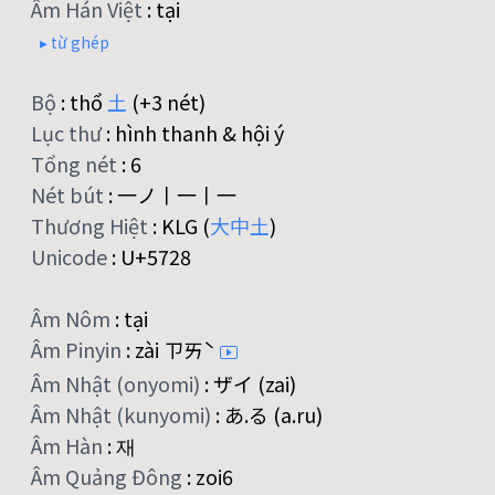
Âm Hán Việt
:
tại
▸ từ ghép
Bộ
:
thổ
土
(+3 nét)
Lục thư
:
hình thanh & hội ý
Tổng nét
:
6
Nét bút
:
一ノ丨一丨一
Thương Hiệt
:
KLG (
大
中
土
)
Unicode
:
U+5728
Âm Nôm
:
tại
Âm Pinyin
:
zài ㄗㄞˋ
Âm Nhật (onyomi)
:
ザイ (zai)
Âm Nhật (kunyomi)
:
あ.る (a.ru)
Âm Hàn
:
재
Âm Quảng Đông
:
zoi6