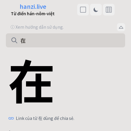
hanzi.live
Từ điển hán-nôm-việt
ⓘ Xem hướng dẫn sử dụng.
在
Link của từ 在 dùng để chia sẻ.