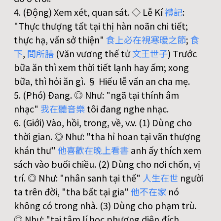
4. (Động) Xem xét, quan sát. ◇ Lễ Kí
禮
記
:
"Thực thượng tất tại thị hàn noãn chi tiết;
thực hạ, vấn sở thiện"
食
上
必
在
視
寒
暖
之
節
;
食
下
,
問
所
膳
(Văn vương thế tử
文
王
世
子
) Trước
bữa ăn thì xem thời tiết lạnh hay ấm; xong
bữa, thì hỏi ăn gì. § Hiếu lễ vấn an cha mẹ.
5. (Phó) Đang. ◎ Như: "ngã tại thính âm
nhạc"
我
在
聽
音
樂
tôi đang nghe nhạc.
6. (Giới) Vào, hồi, trong, về, v.v. (1) Dùng cho
thời gian. ◎ Như: "tha hỉ hoan tại vãn thượng
khán thư"
他
喜
歡
在
晚
上
看
書
anh ấy thích xem
sách vào buổi chiều. (2) Dùng cho nơi chốn, vị
trí. ◎ Như: "nhân sanh tại thế"
人
生
在
世
người
ta trên đời, "tha bất tại gia"
他
不
在
家
nó
không có trong nhà. (3) Dùng cho phạm trù.
◎ Như: "tại tâm lí học phương diện đích