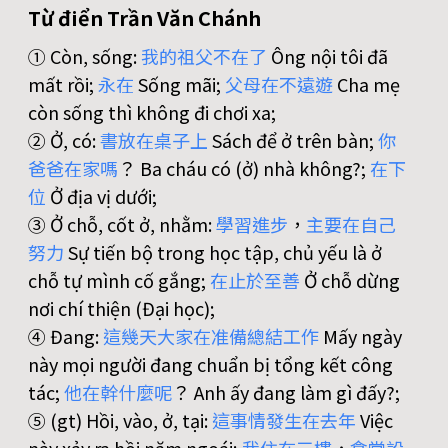
Từ điển Trần Văn Chánh
① Còn, sống:
我
的
祖
父
不
在
了
Ông nội tôi đã
mất rồi;
永
在
Sống mãi;
父
母
在
不
遠
遊
Cha mẹ
còn sống thì không đi chơi xa;
② Ở, có:
書
放
在
桌
子
上
Sách để ở trên bàn;
你
爸
爸
在
家
嗎
？ Ba cháu có (ở) nhà không?;
在
下
位
Ở địa vị dưới;
③ Ở chỗ, cốt ở, nhằm:
學
習
進
步
，
主
要
在
自
己
努
力
Sự tiến bộ trong học tập, chủ yếu là ở
chỗ tự mình cố gắng;
在
止
於
至
善
Ở chỗ dừng
nơi chí thiện (Đại học);
④ Đang:
這
幾
天
大
家
在
准
備
總
結
工
作
Mấy ngày
này mọi người đang chuẩn bị tổng kết công
tác;
他
在
幹
什
麼
呢
？ Anh ấy đang làm gì đấy?;
⑤ (gt) Hồi, vào, ở, tại:
這
事
情
發
生
在
去
年
Việc