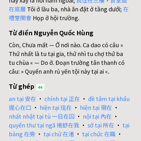
này xảy ra hồi năm ngoái;
我
住
在
三
樓
，
食
堂
設
在
底
層
Tôi ở lầu ba, nhà ăn đặt ở tầng dưới;
在
禮
堂
開
會
Họp ở hội trường.
Từ điển Nguyễn Quốc Hùng
Còn, Chưa mất — Ở nơi nào. Ca dao có câu »
Thứ nhất là tu tại gia, thứ nhì tu chợ thứ ba
tu chùa « — Do ở. Đoạn trường tân thanh có
câu: » Quyến anh rủ yến tội này tại ai «.
Từ ghép
44
an tại 安在
•
chính tại 正在
•
đề tâm tại khẩu
提心在口
•
hiện tại 现在
•
hiện tại 現在
•
nhất nhật tại tù 一日在囚
•
nội tại 內在
•
quyển thư tại ngã 捲舒在我
•
sở tại 所在
•
tại
bàng 在旁
•
tại chử 在渚
•
tại chức 在職
•