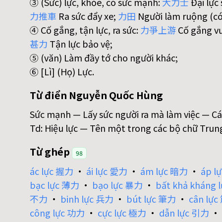
③ (Sức) lực, khỏe, có sức mạnh:
大
力
士
Đại lực 
力
推
車
Ra sức đẩy xe;
力
田
Người làm ruộng (có
④ Cố gắng, tận lực, ra sức:
力
爭
上
游
Cố gắng vư
甚
力
Tận lực bảo vệ;
⑤ (văn) Làm đầy tớ cho người khác;
⑥ [Lì] (Họ) Lực.
Từ điển Nguyễn Quốc Hùng
Sức mạnh — Lấy sức người ra mà làm việc — Cái
Td: Hiệu lực — Tên một trong các bộ chữ Trun
Từ ghép
98
ác lực 握力
•
ái lực 愛力
•
ám lực 暗力
•
áp l
bạc lực 薄力
•
bạo lực 暴力
•
bất khả khán
不力
•
binh lực 兵力
•
bút lực 筆力
•
cân lự
công lực 功力
•
cực lực 極力
•
dẫn lực 引力
•