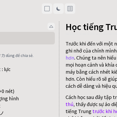
Học tiếng Tr
Trước khi đến với một 
ghi nhớ của chính mình
 力 dùng để chia sẻ.
hơn
. Chúng ta nên hiểu
mọi hoạn cảnh và khía c
t
:
lực
máy bằng cách nhét kiế
hơn. Còn hiểu rõ sẽ giú
cách dễ dàng và hiệu qu
+0 nét)
Cách học sau đây tập t
ợng hình
thú
, thấy được sự ảo di
2
tiếng Trung
trước khi h
ノ