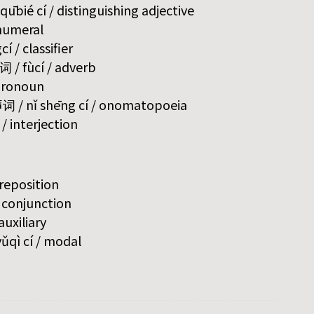
bié cí / distinguishing adjective
 numeral
í / classifier
词 / fùcí / adverb
 pronoun
 / nǐ shēng cí / onomatopoeia
/ interjection
preposition
/ conjunction
auxiliary
qì cí / modal