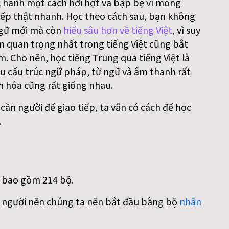
 hành một cách hời hợt và bập bẹ vì mong
ếp thật nhanh. Học theo cách sau, bạn không
gữ mới mà còn
hiểu sâu hơn về tiếng Việt
, vì suy
m quan trọng nhất trong tiếng Việt cũng bắt
. Cho nên, học tiếng Trung qua tiếng Việt là
iều cấu trúc ngữ pháp, từ ngữ và âm thanh rất
n hóa cũng rất giống nhau.
ần người để giao tiếp, ta vẫn có cách để học
.
, bao gồm 214 bộ.
on người nên chúng ta nên bắt đầu bằng bộ
nhân