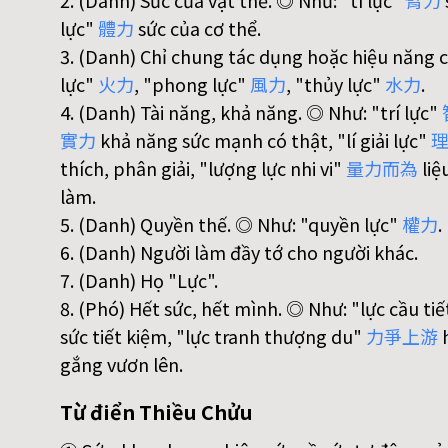
2. (Danh) Sức của vật thể. ◎ Như: "tí lực"
臂
力
lực"
體
力
sức của cơ thể.
3. (Danh) Chỉ chung tác dụng hoặc hiệu năng c
lực"
火
力
, "phong lực"
風
力
, "thủy lực"
水
力
.
4. (Danh) Tài năng, khả năng. ◎ Như: "trí lực"
實
力
khả năng sức mạnh có thật, "lí giải lực"
thích, phân giải, "lượng lực nhi vi"
量
力
而
為
liệ
làm.
5. (Danh) Quyền thế. ◎ Như: "quyền lực"
權
力
.
6. (Danh) Người làm đầy tớ cho người khác.
7. (Danh) Họ "Lực".
8. (Phó) Hết sức, hết mình. ◎ Như: "lực cầu ti
sức tiết kiệm, "lực tranh thượng du"
力
爭
上
游
h
gắng vươn lên.
Từ điển Thiều Chửu