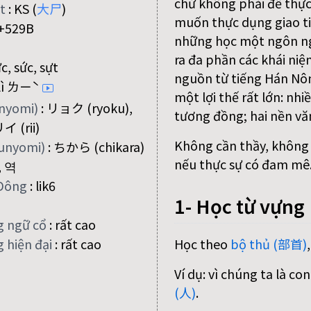
chứ không phải để thực
ệt
:
KS (
大
尸
)
muốn thực dụng giao ti
+529B
những học một ngôn n
ra đa phần các khái niệ
ực, sức, sựt
nguồn từ tiếng Hán Nôm
lì ㄌㄧˋ
một lợi thế rất lớn: nh
onyomi)
:
リョク (ryoku),
tương đồng; hai nền vă
イ (rii)
Không cần thầy, không c
kunyomi)
:
ちから (chikara)
nếu thực sự có đam mê
, 역
Đông
:
lik6
1- Học từ vựng
g ngữ cổ
:
rất cao
Học theo
bộ thủ (部首)
 hiện đại
:
rất cao
Ví dụ: vì chúng ta là c
(人)
.