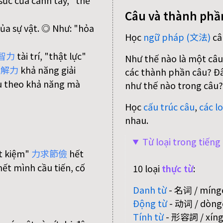
sức của cánh tay, "thể
Câu và thành phầ
ủa sự vật. ◎ Như: "hỏa
Học
ngữ pháp (文法)
câ
智
力
tài trí, "thật lực"
Như thế nào là một câu
理
解
力
khả năng giải
các thành phần câu? Đâu
u theo khả năng mà
như thế nào trong câu?
Học
cấu trúc câu
,
các lo
nhau.
Từ loại trong tiến
ết kiệm"
力
求
節
儉
hết
ết mình cầu tiến, cố
10 loại
thực từ
:
Danh từ
- 名词 / míngc
Động từ
- 动词 / dòngc
Tính từ
- 形容詞 / xíngr