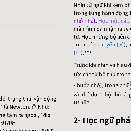
Nhìn từ ngữ khi xem ph
trong từng hành động 
nhỏ nhất
.
Học một cách
mà mình đã nhận ra sẽ c
từ. Học những bộ liên q
con chó -
khuyển (犬)
, 
(山)
, v.v.
Trước khi nhìn và hiểu 
tức các từ bộ thủ trong
- bước nhỏ), trong chữ
và nhớ được bộ thủ sẽ g
 đổi trạng thái vận động
từ nữa.
c" là Newton. ◎ Như: "li
ng tâm ra ngoài, "địa
2- Học ngữ ph
ái đất.