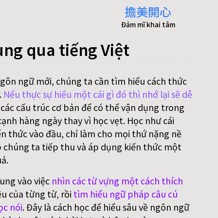
擔美開心
Đảm mĩ khai tâm
ung qua tiếng Việt
ngôn ngữ mới, chúng ta cần tìm hiểu cách thức
.
Nếu thực sự hiểu một cái gì đó thì nhớ lại sẽ dễ
 các cấu trúc cơ bản để có thể vận dụng trong
ạnh hàng ngày thay vì học vẹt. Học như cái
n thức vào đầu, chỉ làm cho mọi thứ nặng nề
p chúng ta tiếp thu và áp dụng kiến thức một
ả.
rung vào việc
nhìn các từ vựng một cách thích
ệu của từng từ, rồi
tìm hiểu ngữ pháp câu cú
ọc nói
. Đây là cách học để hiểu sâu về ngôn ngữ