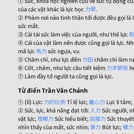
① Sức, khoa học nghiên cứu về sức tự động của
của các vật khác là lực học
力
學
.
② Phàm nơi nào tinh thần tới được đều gọi là 
sức mắt.
③ Cái tài sức làm việc của người, như thế lực
④ Cái của vật làm nên được cũng gọi là lực. N
mã lực
馬
力
sức ngựa, v.v.
⑤ Chăm chỉ, như lực điền
力
田
chăm chỉ làm r
⑥ Cốt, chăm, như lực cầu tiết kiệm
力
求
節
儉
hế
⑦ Làm đầy tớ người ta cũng gọi là lực.
Từ điển Trần Văn Chánh
① (lí) Lực:
力
的
比
例
Tỉ lệ lực;
離
心
力
Lực li tâm;
② Sức, lực, khả năng đạt tới:
人
力
Sức người, n
vật lực;
理
解
力
Sức hiểu biết;
說
服
力
Sức thuyế
nhìn thấy của mắt, sức nhìn;
筆
力
Bút lực;
權
力