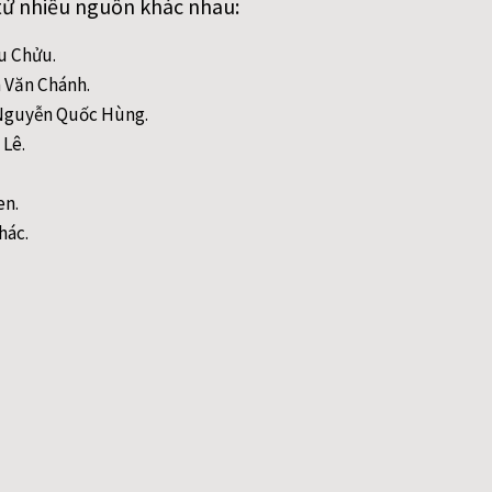
từ nhiều nguồn khác nhau:
ều Chửu.
n Văn Chánh.
- Nguyễn Quốc Hùng.
 Lê.
en.
hác.