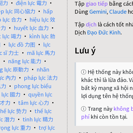
 鬬力
•
điện lực 電力
•
Tập
giao tiếp
bằng cách
iệp lực 同心協力
•
hấp
Dùng
Gemini
,
Claude
h
p lực 合力
•
hiệu lực 效
Tập
dịch
là cách tốt nh
合力
•
huyết lực 血力
•
Dịch
Đạo Đức Kinh
.
t lực 竭力
•
kình lực 勍
田
•
lực đồ 力图
•
lực
Lưu ý
ực sĩ 力士
•
mã lực 馬力
力
•
năng lực 能力
•
ng lực 原動力
•
nhãn
ⓘ Hệ thống này khôn
lực 內力
•
pháp lực 法力
khác thì là lừa đảo. 
 風力
•
phong lực biểu
bất kỳ mạng xã hội nà
 lực 國力
•
quyền lực
lợi dụng tên hệ thốn
c 才力
•
tâm lực 心力
•
ⓘ Trang này
không b
thế lực 势力
•
thế lực
phí
khi còn tồn tại.
lực 潛力
•
tinh lực 精力
rọng lực 重力
•
trợ lực