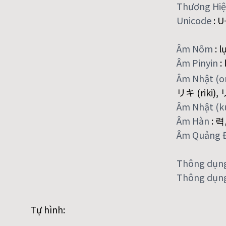
Thương Hi
Unicode
:
U
Âm Nôm
:
l
Âm Pinyin
:
Âm Nhật (
リキ (riki), リ
Âm Nhật (
Âm Hàn
:
력
Âm Quảng 
Thông dụn
Thông dụng
Tự hình: