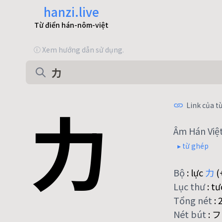
hanzi.live
Từ điển hán-nôm-việt
ⓘ Xem hướng dẫn sử dụng.
力
Link của từ
Âm Hán Việ
▸ từ ghép
Bộ
:
lực
力
(
Lục thư
:
tư
Tổng nét
:
Nét bút
:
フ