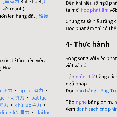
sĩ;
眞
有
力
Rất khỏe!;
用
Đến khi hiểu rõ ngữ ph
 sức mạnh);
ta mới
học phát âm
với
ơn lên hàng đầu;
維
護
Chúng ta sẽ hiểu rằng 
Học phát âm thì có thể
4- Thực hành
Song song với việc phát
 sức để làm nên việc.
viết và nói:
g Hoa.
Tập
nhìn chữ
bằng cách
ngữ pháp.
ực 压力
•
áp lực 壓力
•
Đọc
báo bằng tiếng Tr
g lực 不可抗力
•
bất lực
Tập
nghe
bằng phim, n
c 筋力
•
chủ lực 主力
•
Xem
danh sách các phi
dũng lực 勇力
•
đại lực