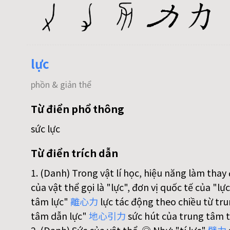
lực
phồn & giản thể
Từ điển phổ thông
sức lực
Từ điển trích dẫn
1. (Danh) Trong vật lí học, hiệu năng làm thay
của vật thể gọi là "lực", đơn vị quốc tế của "lự
tâm lực"
離
心
力
lực tác động theo chiều từ tru
tâm dẫn lực"
地
心
引
力
sức hút của trung tâm tr