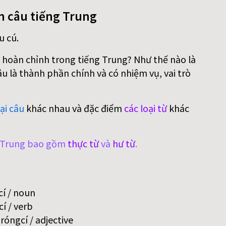
n câu tiếng Trung
u cú.
 hoàn chỉnh trong tiếng Trung? Như thế nào là
 là thành phần chính và có nhiệm vụ, vai trò
ại câu
khác nhau và đặc điểm
các loại từ
khác
g Trung bao gồm
thực từ
và
hư từ
.
í / noun
í / verb
óngcí / adjective