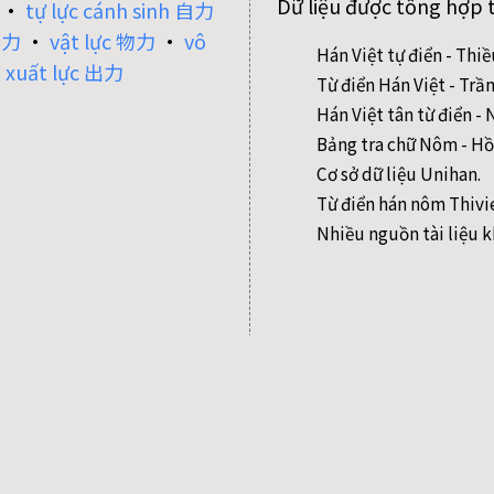
Dữ liệu được tổng hợp 
•
tự lực cánh sinh 自力
應力
•
vật lực 物力
•
vô
Hán Việt tự điển - Thi
•
xuất lực 出力
Từ điển Hán Việt - Trầ
Hán Việt tân từ điển 
Bảng tra chữ Nôm - Hồ
Cơ sở dữ liệu Unihan.
Từ điển hán nôm Thivi
Nhiều nguồn tài liệu k