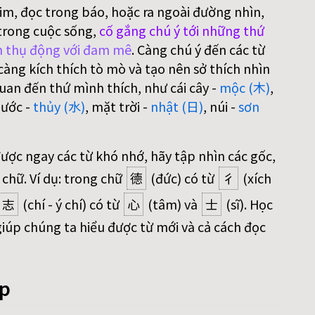
im, đọc trong báo, hoặc ra ngoài đường nhìn,
trong cuộc sống,
cố gắng chú ý tới những thứ
 thụ động với đam mê
. Càng chú ý đến các từ
àng kích thích tò mò và tạo nên sở thích nhìn
uan đến thứ mình thích, như cái cây -
mộc (木)
,
nước -
thủy (水)
, mặt trời -
nhật (日)
, núi -
sơn
được ngay các từ khó nhớ, hãy tập nhìn các gốc,
 chữ. Ví dụ: trong chữ
德
(đức) có từ
彳
(xích
志
(chí - ý chí) có từ
心
(tâm) và
士
(sĩ). Học
iúp chúng ta hiểu được từ mới và cả cách đọc
áp