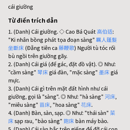
cái giường
Từ điển trích dẫn
1. (Danh) Cái giường. ◇ Cao Bá Quát
高
伯
适
:
"Ki nhân bồng phát tọa đoạn sàng"
羈
人
蓬
髮
坐
斷
床
(Đằng tiên ca
藤
鞭
歌
) Người tù tóc rối
bù ngồi trên giường gãy.
2. (Danh) Cái giá (để gác, đặt đồ vật). ◎ Như:
"cầm sàng"
琴
床
giá đàn, "mặc sàng"
墨
床
giá
mực.
3. (Danh) Cái gì trên mặt đất hình như cái
giường, gọi là "sàng". ◎ Như: "hà sàng"
河
床
,
"miêu sàng"
苗
床
, "hoa sàng"
花
床
.
4. (Danh) Bàn, sàn, sạp. ◎ Như: "thái sàn"
菜
床
sạp rau, "bào sàng"
鉋
床
bàn máy bào.
5. (Danh) Cái sàn bắc trên giếng để đỡ cái con