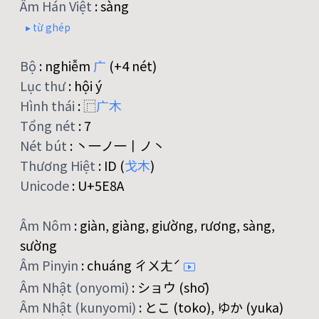
Âm Hán Việt
:
sàng
▸ từ ghép
Bộ
:
nghiễm
广
(+4 nét)
Lục thư
:
hội ý
Hình thái
:
⿸
广
木
Tổng nét
:
7
Nét bút
:
丶一ノ一丨ノ丶
Thương Hiệt
:
ID (
戈
木
)
Unicode
:
U+5E8A
Âm Nôm
:
giàn, giàng, giường, rương, sàng,
sường
Âm Pinyin
:
chuáng ㄔㄨㄤˊ
Âm Nhật (onyomi)
:
ショウ (shō)
Âm Nhật (kunyomi)
:
とこ (toko), ゆか (yuka)