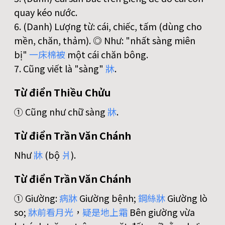
quay kéo nước.
6. (Danh) Lượng từ: cái, chiếc, tấm (dùng cho
mền, chăn, thảm). ◎ Như: "nhất sàng miên
bị"
一
床
棉
被
một cái chăn bông.
7. Cũng viết là "sàng"
牀
.
Từ điển Thiều Chửu
① Cũng như chữ sàng
牀
.
Từ điển Trần Văn Chánh
Như
牀
(bộ
爿
).
Từ điển Trần Văn Chánh
① Giường:
病
牀
Giường bệnh;
鋼
絲
牀
Giường lò
so;
牀
前
看
月
光
，
疑
是
地
上
霜
Bên giường vừa