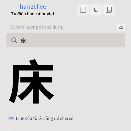
hanzi.live
Từ điển hán-nôm-việt
ⓘ Xem hướng dẫn sử dụng.
床
Link của từ 床 dùng để chia sẻ.