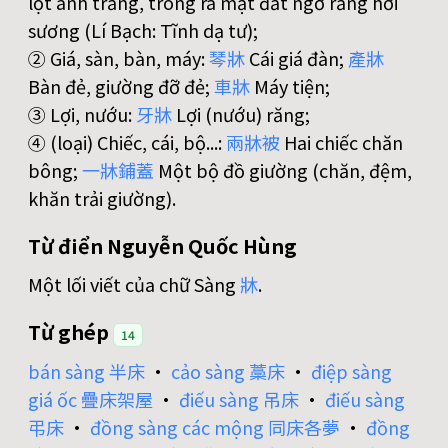
lọt ánh trăng, trông ra mặt đất ngỡ rằng hơi
sương (Lí Bạch: Tĩnh dạ tư);
② Giá, sàn, bàn, máy:
琴
牀
Cái giá đàn;
產
牀
Bàn đẻ, giường đỡ đẻ;
車
牀
Máy tiện;
③ Lợi, nướu:
牙
牀
Lợi (nướu) răng;
④ (loại) Chiếc, cái, bộ...:
兩
牀
被
Hai chiếc chăn
bông;
一
牀
鋪
蓋
Một bộ đồ giường (chăn, đệm,
khăn trải giường).
Từ điển Nguyễn Quốc Hùng
Một lối viết của chữ Sàng
牀
.
Từ ghép
14
bán sàng 半床
•
cảo sàng 藁床
•
điệp sàng
giá ốc 疊床架屋
•
điếu sàng 吊床
•
điếu sàng
弔床
•
đồng sàng các mộng 同床各夢
•
đồng