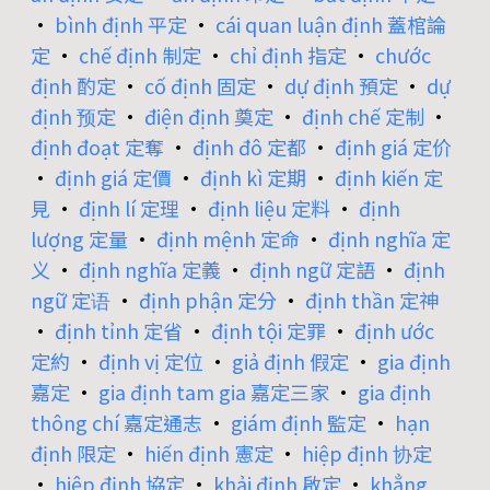
•
bình định 平定
•
cái quan luận định 蓋棺論
定
•
chế định 制定
•
chỉ định 指定
•
chước
định 酌定
•
cố định 固定
•
dự định 預定
•
dự
định 预定
•
điện định 奠定
•
định chế 定制
•
định đoạt 定奪
•
định đô 定都
•
định giá 定价
•
định giá 定價
•
định kì 定期
•
định kiến 定
見
•
định lí 定理
•
định liệu 定料
•
định
lượng 定量
•
định mệnh 定命
•
định nghĩa 定
义
•
định nghĩa 定義
•
định ngữ 定語
•
định
ngữ 定语
•
định phận 定分
•
định thần 定神
•
định tỉnh 定省
•
định tội 定罪
•
định ước
定約
•
định vị 定位
•
giả định 假定
•
gia định
嘉定
•
gia định tam gia 嘉定三家
•
gia định
thông chí 嘉定通志
•
giám định 監定
•
hạn
định 限定
•
hiến định 憲定
•
hiệp định 协定
•
hiệp định 協定
•
khải định 啟定
•
khẳng