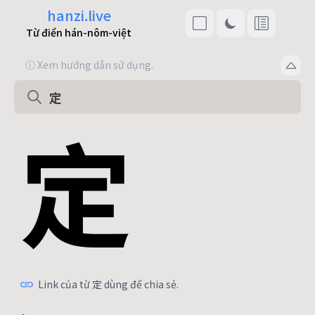
hanzi.live
Từ điển hán-nôm-việt
ⓘ Xem hướng dẫn sử dụng.
定
Link của từ 定 dùng để chia sẻ.