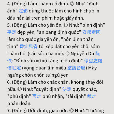
4. (Động) Làm thành cố định. ◎ Như: "định
ảnh"
定
影
dùng thuốc làm cho hình chụp in
dấu hẳn lại trên phim hoặc giấy ảnh.
5. (Động) Làm cho yên ổn. ◎ Như: "bình định"
平
定
dẹp yên, "an bang định quốc"
安
邦
定
國
làm cho quốc gia yên ổn, "hôn định thần
tỉnh"
昏
定
晨
省
tối xếp đặt cho yên chỗ, sớm
thăm hỏi (săn sóc cha mẹ). ◇ Nguyễn Du
阮
攸
: "Đình vân xứ xứ tăng miên định"
停
雲
處
處
僧
眠
定
(Vọng quan âm miếu
望
觀
音
廟
) Mây
ngưng chốn chốn sư ngủ yên.
6. (Động) Làm cho chắc chắn, không thay đổi
nữa. ◎ Như: "quyết định"
決
定
quyết chắc,
"phủ định"
否
定
phủ nhận, "tài định"
裁
定
phán đoán.
7. (Động) Ước định, giao ước. ◎ Như: "thương