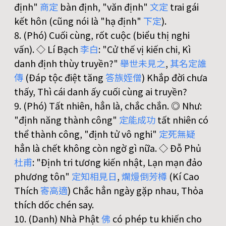
định"
商
定
bàn định, "văn định"
文
定
trai gái
kết hôn (cũng nói là "hạ định"
下
定
).
8. (Phó) Cuối cùng, rốt cuộc (biểu thị nghi
vấn). ◇ Lí Bạch
李
白
: "Cử thế vị kiến chi, Kì
danh định thùy truyền?"
舉
世
未
見
之
,
其
名
定
誰
傳
(Đáp tộc điệt tăng
答
族
姪
僧
) Khắp đời chưa
thấy, Thì cái danh ấy cuối cùng ai truyền?
9. (Phó) Tất nhiên, hẳn là, chắc chắn. ◎ Như:
"định năng thành công"
定
能
成
功
tất nhiên có
thể thành công, "định tử vô nghi"
定
死
無
疑
hẳn là chết không còn ngờ gì nữa. ◇ Đỗ Phủ
杜
甫
: "Định tri tương kiến nhật, Lạn mạn đảo
phương tôn"
定
知
相
見
日
,
爛
熳
倒
芳
樽
(Kí Cao
Thích
寄
高
適
) Chắc hẳn ngày gặp nhau, Thỏa
thích dốc chén say.
10. (Danh) Nhà Phật
佛
có phép tu khiến cho