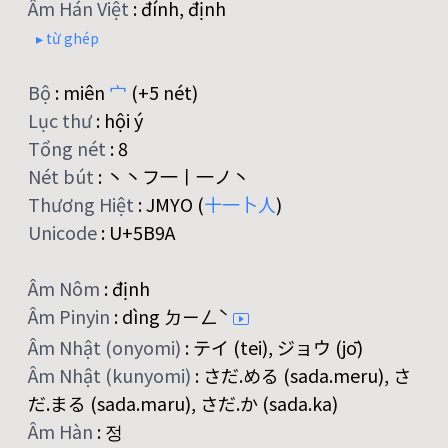
Âm Hán Việt
:
đính, định
▸ từ ghép
Bộ
:
miên
宀
(+5 nét)
Lục thư
:
hội ý
Tổng nét
:
8
Nét bút
:
丶丶フ一丨一ノ丶
Thương Hiệt
:
JMYO (
十
一
卜
人
)
Unicode
:
U+5B9A
Âm Nôm
:
định
Âm Pinyin
:
dìng ㄉㄧㄥˋ
Âm Nhật (onyomi)
:
テイ (tei), ジョウ (jō)
Âm Nhật (kunyomi)
:
さだ.める (sada.meru), さ
だ.まる (sada.maru), さだ.か (sada.ka)
Âm Hàn
:
정