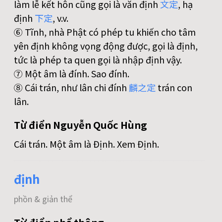
làm lễ kết hôn cũng gọi là văn định
文
定
, hạ
định
下
定
, v.v.
⑥ Tĩnh, nhà Phật có phép tu khiến cho tâm
yên định không vọng động được, gọi là định,
tức là phép ta quen gọi là nhập định vậy.
⑦ Một âm là đính. Sao đính.
⑧ Cái trán, như lân chi đính
麟
之
定
trán con
lân.
Từ điển Nguyễn Quốc Hùng
Cái trán. Một âm là Định. Xem Định.
định
phồn & giản thể