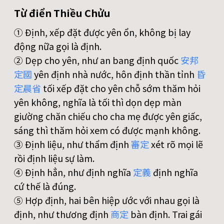
Từ điển Thiều Chửu
① Ðịnh, xếp đặt được yên ổn, không bị lay
động nữa gọi là định.
② Dẹp cho yên, như an bang định quốc
安
邦
定
國
yên định nhà nước, hôn định thần tỉnh
昏
定
晨
省
tối xếp đặt cho yên chỗ sớm thăm hỏi
yên không, nghĩa là tối thì dọn dẹp màn
giường chăn chiếu cho cha mẹ được yên giấc,
sáng thì thăm hỏi xem có được mạnh không.
③ Ðịnh liệu, như thẩm định
審
定
xét rõ mọi lẽ
rồi định liệu sự làm.
④ Ðịnh hẳn, như định nghĩa
定
義
định nghĩa
cứ thế là đúng.
⑤ Hợp định, hai bên hiệp ước với nhau gọi là
định, như thương định
商
定
bàn định. Trai gái