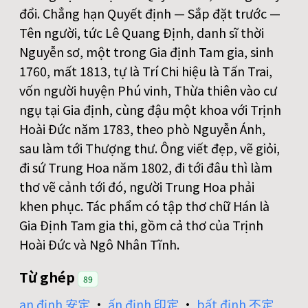
đổi. Chẳng hạn Quyết định — Sắp đặt trước —
Tên người, tức Lê Quang Định, danh sĩ thời
Nguyễn sơ, một trong Gia định Tam gia, sinh
1760, mất 1813, tự là Trí Chi hiệu là Tấn Trai,
vốn người huyện Phú vinh, Thừa thiên vào cư
ngụ tại Gia định, cùng đậu một khoa với Trịnh
Hoài Đức năm 1783, theo phò Nguyễn Ánh,
sau làm tới Thượng thư. Ông viết đẹp, vẽ giỏi,
đi sứ Trung Hoa năm 1802, đi tới đâu thì làm
thơ vẽ cảnh tới đó, người Trung Hoa phải
khen phục. Tác phẩm có tập thơ chữ Hán là
Gia Định Tam gia thi, gồm cả thơ của Trịnh
Hoài Đức và Ngô Nhân Tĩnh.
Từ ghép
89
an định 安定
•
ấn định 印定
•
bất định 不定