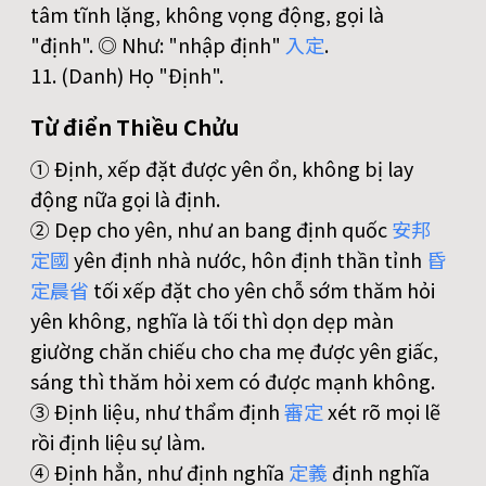
tâm tĩnh lặng, không vọng động, gọi là
"định". ◎ Như: "nhập định"
入
定
.
11. (Danh) Họ "Định".
Từ điển Thiều Chửu
① Ðịnh, xếp đặt được yên ổn, không bị lay
động nữa gọi là định.
② Dẹp cho yên, như an bang định quốc
安
邦
定
國
yên định nhà nước, hôn định thần tỉnh
昏
定
晨
省
tối xếp đặt cho yên chỗ sớm thăm hỏi
yên không, nghĩa là tối thì dọn dẹp màn
giường chăn chiếu cho cha mẹ được yên giấc,
sáng thì thăm hỏi xem có được mạnh không.
③ Ðịnh liệu, như thẩm định
審
定
xét rõ mọi lẽ
rồi định liệu sự làm.
④ Ðịnh hẳn, như định nghĩa
定
義
định nghĩa