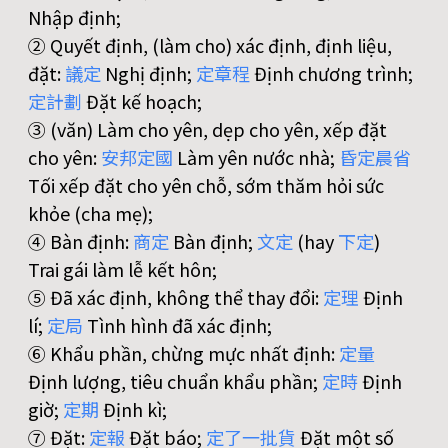
Nhập định;
② Quyết định, (làm cho) xác định, định liệu,
đặt:
議
定
Nghị định;
定
章
程
Định chương trình;
定
計
劃
Đặt kế hoạch;
③ (văn) Làm cho yên, dẹp cho yên, xếp đặt
cho yên:
安
邦
定
國
Làm yên nước nhà;
昏
定
晨
省
Tối xếp đặt cho yên chỗ, sớm thăm hỏi sức
khỏe (cha mẹ);
④ Bàn định:
商
定
Bàn định;
文
定
(hay
下
定
)
Trai gái làm lễ kết hôn;
⑤ Đã xác định, không thể thay đổi:
定
理
Định
lí;
定
局
Tình hình đã xác định;
⑥ Khẩu phần, chừng mực nhất định:
定
量
Định lượng, tiêu chuẩn khẩu phần;
定
時
Định
giờ;
定
期
Định kì;
⑦ Đặt:
定
報
Đặt báo;
定
了
一
批
貨
Đặt một số