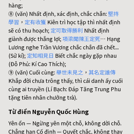
hàng;
⑧ (văn) Nhất định, xác định, chắc chắn:
堅
持
學
習
，
定
有
收
獲
Kiên trì học tập thì nhất định
sẽ có thu hoạch;
定
可
取
得
勝
利
Nhất định
giành được thắng lợi;
項
梁
聞
陳
王
定
死
… Hạng
Lương nghe Trần Vương chắc chắn đã chết...
(Sử kí);
定
知
相
見
日
Biết chắc ngày gặp nhau
(Đỗ Phủ: Kí Cao Thích);
⑨ (văn) Cuối cùng:
舉
世
未
見
之
，
其
名
定
誰
傳
Khắp đời chưa trông thấy, thì cái danh ấy cuối
cùng ai truyền (Lí Bạch: Đáp Tăng Trung Phu
tặng tiên nhân chưởng trà).
Từ điển Nguyễn Quốc Hùng
Yên ổn — Ngừng yên một chỗ, không dời chỗ.
Chẳng hạn Cố định — Quyết chắc, không thay