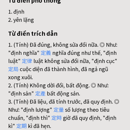
Từ điển phổ thông
1. định
2. yên lặng
Từ điển trích dẫn
1. (Tính) Đã đúng, không sửa đổi nữa. ◎ Như:
"định nghĩa"
定
義
nghĩa đúng như thế, "định
luật"
定
律
luật không sửa đổi nữa, "định cục"
定
局
cuộc diện đã thành hình, đã ngả ngũ
xong xuôi.
2. (Tính) Không dời đổi, bất động. ◎ Như:
"định sản"
定
產
bất động sản.
3. (Tính) Đã liệu, đã tính trước, đã quy định. ◎
Như: "định lượng"
定
量
số lượng theo tiêu
chuẩn, "định thì"
定
時
giờ đã quy định, "định
kì"
定
期
kì đã hẹn.