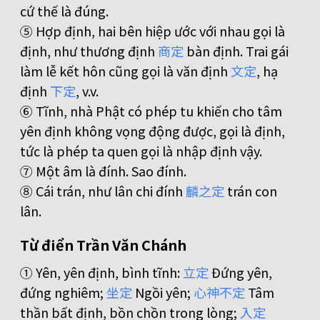
cứ thế là đúng.
⑤ Hợp định, hai bên hiệp ước với nhau gọi là
định, như thương định
商
定
bàn định. Trai gái
làm lễ kết hôn cũng gọi là văn định
文
定
, hạ
định
下
定
, v.v.
⑥ Tĩnh, nhà Phật có phép tu khiến cho tâm
yên định không vọng động được, gọi là định,
tức là phép ta quen gọi là nhập định vậy.
⑦ Một âm là đính. Sao đính.
⑧ Cái trán, như lân chi đính
麟
之
定
trán con
lân.
Từ điển Trần Văn Chánh
① Yên, yên định, bình tĩnh:
立
定
Đứng yên,
đứng nghiêm;
坐
定
Ngồi yên;
心
神
不
定
Tâm
thần bất định, bồn chồn trong lòng;
入
定