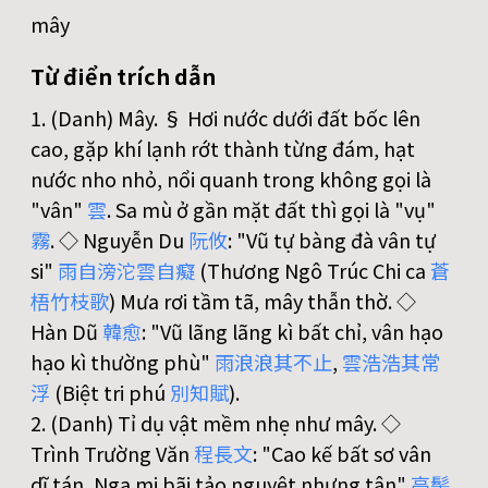
mây
Từ điển trích dẫn
1. (Danh) Mây. § Hơi nước dưới đất bốc lên
cao, gặp khí lạnh rớt thành từng đám, hạt
nước nho nhỏ, nổi quanh trong không gọi là
"vân"
雲
. Sa mù ở gần mặt đất thì gọi là "vụ"
霧
. ◇ Nguyễn Du
阮
攸
: "Vũ tự bàng đà vân tự
si"
雨
自
滂
沱
雲
自
癡
(Thương Ngô Trúc Chi ca
蒼
梧
竹
枝
歌
) Mưa rơi tầm tã, mây thẫn thờ. ◇
Hàn Dũ
韓
愈
: "Vũ lãng lãng kì bất chỉ, vân hạo
hạo kì thường phù"
雨
浪
浪
其
不
止
,
雲
浩
浩
其
常
浮
(Biệt tri phú
別
知
賦
).
2. (Danh) Tỉ dụ vật mềm nhẹ như mây. ◇
Trình Trường Văn
程
長
文
: "Cao kế bất sơ vân
dĩ tán, Nga mi bãi tảo nguyệt nhưng tân"
高
髻