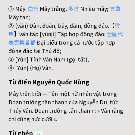
① Mây:
白
雲
Mây trắng;
多
雲
Nhiều mây;
雲
散
Mây tan;
② (văn) Đàn, đoàn, bầy, đám, đông đảo.【
雲
集
】vân tập [yúnjí] Tập hợp đông đảo:
全
國
代
表
雲
集
首
都
Đại biểu trong cả nước tập hợp
đông đảo tại Thủ đô;
③ [Yún] Tỉnh Vân Nam (gọi tắt);
④ [Yún] (Họ) Vân.
Từ điển Nguyễn Quốc Hùng
Mây trên trời — Tên một nữ nhân vật trong
Đoạn trường tân thanh của Nguyễn Du, tức
Thúy Vân. Đoạn trường tân thanh : » Vân rằng
chị cũng nực cười «.
Từ ghép
62