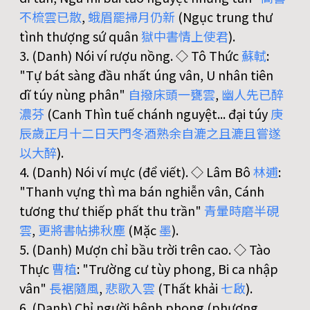
不
梳
雲
已
散
,
蛾
眉
罷
掃
月
仍
新
(Ngục trung thư
tình thượng sứ quân
獄
中
書
情
上
使
君
).
3. (Danh) Nói ví rượu nồng. ◇ Tô Thức
蘇
軾
:
"Tự bát sàng đầu nhất úng vân, U nhân tiên
dĩ túy nùng phân"
自
撥
床
頭
一
甕
雲
,
幽
人
先
已
醉
濃
芬
(Canh Thìn tuế chánh nguyệt... đại túy
庚
辰
歲
正
月
十
二
日
天
門
冬
酒
熟
余
自
漉
之
且
漉
且
嘗
遂
以
大
醉
).
4. (Danh) Nói ví mực (để viết). ◇ Lâm Bô
林
逋
:
"Thanh vựng thì ma bán nghiễn vân, Cánh
tương thư thiếp phất thu trần"
青
暈
時
磨
半
硯
雲
,
更
將
書
帖
拂
秋
塵
(Mặc
墨
).
5. (Danh) Mượn chỉ bầu trời trên cao. ◇ Tào
Thực
曹
植
: "Trường cư tùy phong, Bi ca nhập
vân"
長
裾
隨
風
,
悲
歌
入
雲
(Thất khải
七
啟
).
6. (Danh) Chỉ người bệnh phong (phương