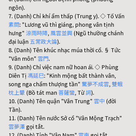
ngôn).
7. (Danh) Chỉ khí ẩm thấp (Trung y). ◇ Tố Vấn
素
問
: "Lương vũ thì giáng, phong vân tịnh
hưng"
涼
雨
時
降
,
風
雲
並
興
(Ngũ thường chánh
đại luận
五
常
政
大
論
).
8. (Danh) Tên khúc nhạc múa thời cổ. § Tức
"Vân môn"
雲
門
.
9. (Danh) Chỉ việc nam nữ hoan ái. ◇ Phùng
Diên Tị
馮
延
巳
: "Kinh mộng bất thành vân,
song nga chẩm thượng tần"
驚
夢
不
成
雲
,
雙
蛾
枕
上
顰
(Bồ tát man
菩
薩
蠻
, Từ
詞
).
10. (Danh) Tên quận "Vân Trung"
雲
中
(đời
Tần).
11. (Danh) Tên nước Sở cổ "Vân Mộng Trạch"
雲
夢
澤
gọi tắt.
12. (Danh) Tỉnh "Vân Nam"
雲
南
gọi tắt.