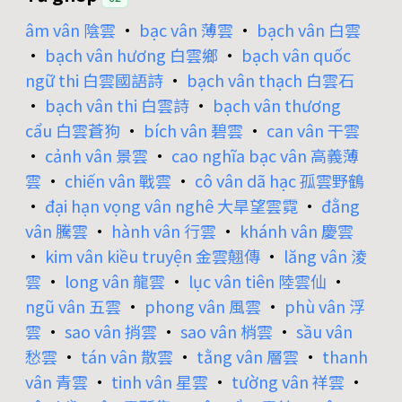
âm vân 陰雲
•
bạc vân 薄雲
•
bạch vân 白雲
•
bạch vân hương 白雲鄉
•
bạch vân quốc
ngữ thi 白雲國語詩
•
bạch vân thạch 白雲石
•
bạch vân thi 白雲詩
•
bạch vân thương
cẩu 白雲蒼狗
•
bích vân 碧雲
•
can vân 干雲
•
cảnh vân 景雲
•
cao nghĩa bạc vân 高義薄
雲
•
chiến vân 戰雲
•
cô vân dã hạc 孤雲野鶴
•
đại hạn vọng vân nghê 大旱望雲霓
•
đằng
vân 騰雲
•
hành vân 行雲
•
khánh vân 慶雲
•
kim vân kiều truyện 金雲翹傳
•
lăng vân 淩
雲
•
long vân 龍雲
•
lục vân tiên 陸雲仙
•
ngũ vân 五雲
•
phong vân 風雲
•
phù vân 浮
雲
•
sao vân 捎雲
•
sao vân 梢雲
•
sầu vân
愁雲
•
tán vân 散雲
•
tằng vân 層雲
•
thanh
vân 青雲
•
tinh vân 星雲
•
tường vân 祥雲
•