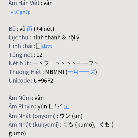
Âm Hán Việt
:
vân
▸ từ ghép
Bộ
:
vũ
雨
(+4 nét)
Lục thư
:
hình thanh & hội ý
Hình thái
:
⿱
雨
云
Tổng nét
:
12
Nét bút
:
一丶フ丨丶丶丶丶一一フ丶
Thương Hiệt
:
MBMMI (
一
月
一
一
戈
)
Unicode
:
U+96F2
Âm Nôm
:
vân
Âm Pinyin
:
yún ㄩㄣˊ
Âm Nhật (onyomi)
:
ウン (un)
Âm Nhật (kunyomi)
:
くも (kumo), -ぐも (-
gumo)