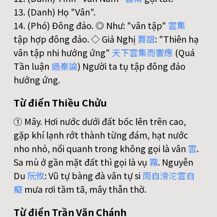
13. (Danh) Họ "Vân".
14. (Phó) Đông đảo. ◎ Như: "vân tập"
雲
集
tập hợp đông đảo. ◇ Giả Nghị
賈
誼
: "Thiên hạ
vân tập nhi hưởng ứng"
天
下
雲
集
而
響
應
(Quá
Tần luận
過
秦
論
) Người ta tụ tập đông đảo
hưởng ứng.
Từ điển Thiều Chửu
① Mây. Hơi nước dưới đất bốc lên trên cao,
gặp khí lạnh rớt thành từng đám, hạt nước
nho nhỏ, nổi quanh trong không gọi là vân
雲
.
Sa mù ở gần mặt đất thì gọi là vụ
霧
. Nguyễn
Du
阮
攸
: Vũ tự bàng đà vân tự si
雨
自
滂
沱
雲
自
癡
mưa rơi tầm tã, mây thẫn thờ.
Từ điển Trần Văn Chánh