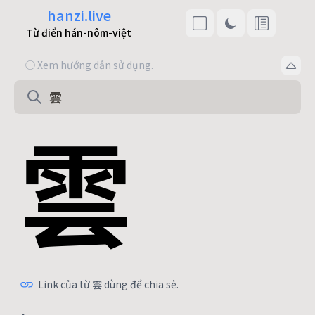
hanzi.live
Từ điển hán-nôm-việt
ⓘ Xem hướng dẫn sử dụng.
雲
Link của từ 雲 dùng để chia sẻ.