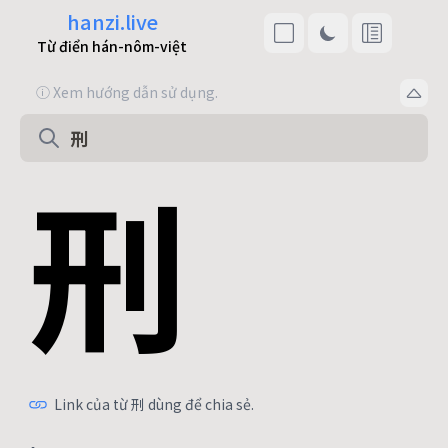
hanzi.live
Từ điển hán-nôm-việt
ⓘ Xem hướng dẫn sử dụng.
刑
Link của từ 刑 dùng để chia sẻ.