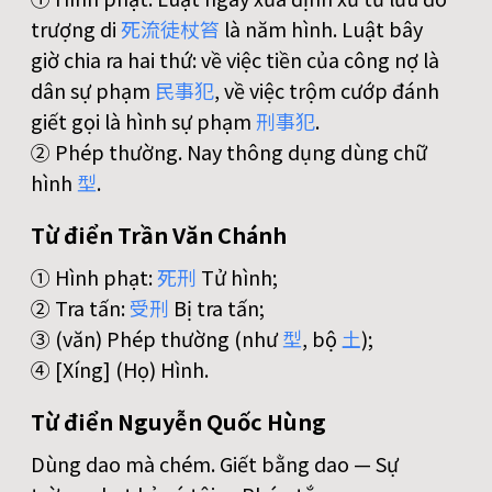
trượng di
死
流
徒
杖
笞
là năm hình. Luật bây
giờ chia ra hai thứ: về việc tiền của công nợ là
dân sự phạm
民
事
犯
, về việc trộm cướp đánh
giết gọi là hình sự phạm
刑
事
犯
.
② Phép thường. Nay thông dụng dùng chữ
hình
型
.
Từ điển Trần Văn Chánh
① Hình phạt:
死
刑
Tử hình;
② Tra tấn:
受
刑
Bị tra tấn;
③ (văn) Phép thường (như
型
, bộ
土
);
④ [Xíng] (Họ) Hình.
Từ điển Nguyễn Quốc Hùng
Dùng dao mà chém. Giết bằng dao — Sự