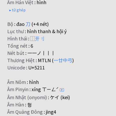
Âm Hán Việt
:
hình
▸ từ ghép
Bộ
:
đao
刀
(+4 nét)
Lục thư
:
hình thanh & hội ý
Hình thái
:
⿰
开
刂
Tổng nét
:
6
Nét bút
:
一一ノ丨丨丨
Thương Hiệt
:
MTLN (
一
廿
中
弓
)
Unicode
:
U+5211
Âm Nôm
:
hình
Âm Pinyin
:
xíng ㄒㄧㄥˊ
Âm Nhật (onyomi)
:
ケイ (kei)
Âm Hàn
:
형
Âm Quảng Đông
:
jing4