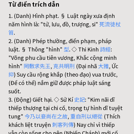
Từ điển trích dẫn
1. (Danh) Hình phạt. § Luật ngày xưa định
năm hình là: "tử, lưu, đồ, trượng, si"
死
流
徒
杖
笞
.
2. (Danh) Phép thường, điển phạm, pháp
luật. § Thông "hình"
型
. ◇ Thi Kinh
詩
經
:
"Võng phu cầu tiên vương, Khắc cộng minh
hình"
罔
敷
求
先
王
,
克
共
明
刑
(Đại nhã
大
雅
, Ức
抑
) Suy cầu rộng khắp (theo đạo) vua trước,
(Để có thể) nắm giữ được pháp luật sáng
suốt.
3. (Động) Giết hại. ◇ Sử Kí
史
記
: "Kim nãi dĩ
thiếp thượng tại chi cố, trọng tự hình dĩ tuyệt
tung"
今
乃
以
妾
尚
在
之
故
,
重
自
刑
以
絕
從
(Thích
khách liệt truyện
刺
客
列
傳
) Nay chỉ vì thiếp
vẫn còn sống cho nên (Nhiếp Chánh) mới cố