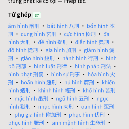
trừng phạt kẻ có tội — Phép tắc.
Từ ghép
37
âm hình 陰刑
•
bát hình 八刑
•
bổn hình 本
刑
•
cung hình 宮刑
•
cực hình 極刑
•
đại
hình 大刑
•
đề hình 提刑
•
điển hình 典刑
•
đồ hình 徒刑
•
gia hình 加刑
•
giảm hình 減
刑
•
giảo hình 絞刑
•
hành hình 行刑
•
hình
bộ 刑部
•
hình luật 刑律
•
hình pháp 刑法
•
hình phạt 刑罰
•
hình sự 刑事
•
hỏa hình 火
刑
•
hoãn hình 緩刑
•
hủ hình 腐刑
•
khiển
hình 遣刑
•
khinh hình 輕刑
•
khổ hình 苦刑
•
mặc hình 墨刑
•
ngũ hình 五刑
•
ngục
hình 獄刑
•
nhục hình 肉刑
•
oan hình 冤刑
•
phụ gia hình 附加刑
•
phục hình 伏刑
•
phục hình 服刑
•
sinh mệnh hình 生命刑
•