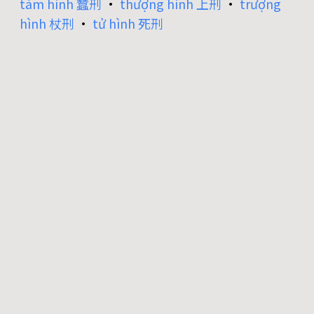
tàm hình 蠶刑
•
thượng hình 上刑
•
trượng
hình 杖刑
•
tử hình 死刑