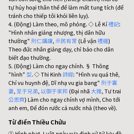
tự hủy hoại thân thể để làm mất tung tích (để
tránh cho thiếp tôi khỏi liên lụy).
4. (Động) Làm theo, mô phỏng. ◇ Lễ Kí
禮
記
:
"Hình nhân giảng nhượng, thị dân hữu
thường"
刑
仁
講
讓
,
示
民
有
常
(Lễ vận
禮
運
)
Theo đức nhân giảng dạy, chỉ bảo cho dân
biết đạo thường.
5. (Động) Làm cho ngay chính. § Thông
"hình"
型
. ◇ Thi Kinh
詩
經
: "Hình vu quả thê,
Chí vu huynh đệ, Dĩ nhạ vu gia bang"
刑
于
寡
妻
,
至
于
兄
弟
,
以
御
于
家
邦
(Đại nhã
大
雅
, Tư trai
公
思
齊
) Làm cho ngay chính vợ mình, Cho tới
anh em, Để đón rước cả nước nhà (theo về).
Từ điển Thiều Chửu
① Hình phạt. Luật ngày xưa định xử tử lưu đồ