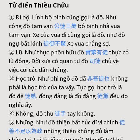
Từ điển Thiều Chửu
① Ði bộ. Lính bộ binh cũng gọi là đồ. Như
công đồ tam vạn
公
徒
三
萬
bộ binh nhà vua
tam vạn. Xe của vua đi cũng gọi là đồ. như đồ
ngự bất kinh
徒
御
不
驚
Xe vua chẳng sợ.
② Lũ. Như thực phồn hữu đồ
實
繁
有
徒
thực có
lũ đông. Ðời xưa có quan tư đồ
司
徒
chủ về
việc coi các dân chúng.
③ Học trò. Như phi ngô đồ dã
非
吾
徒
也
không
phải là học trò của ta vậy. Tục gọi học trò là
đồ đệ
徒
弟
, đồng đảng là đồ đảng
徒
黨
đều do
nghĩa ấy.
④ Không, đồ thủ
徒
手
tay không.
⑤ Những. Như đồ thiện bất túc dĩ vi chính
徒
善
不
足
以
為
政
những thiện không đủ làm
chính trị. Lại là tiếng trợ ngữ. Như đồ tự khổ