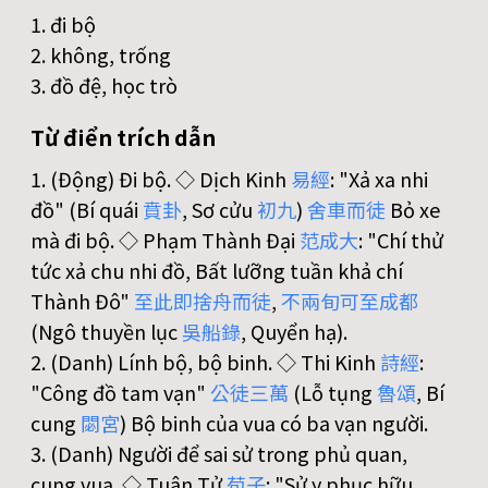
1. đi bộ
2. không, trống
3. đồ đệ, học trò
Từ điển trích dẫn
1. (Động) Đi bộ. ◇ Dịch Kinh
易
經
: "Xả xa nhi
đồ" (Bí quái
賁
卦
, Sơ cửu
初
九
)
舍
車
而
徒
Bỏ xe
mà đi bộ. ◇ Phạm Thành Đại
范
成
大
: "Chí thử
tức xả chu nhi đồ, Bất lưỡng tuần khả chí
Thành Đô"
至
此
即
捨
舟
而
徒
,
不
兩
旬
可
至
成
都
(Ngô thuyền lục
吳
船
錄
, Quyển hạ).
2. (Danh) Lính bộ, bộ binh. ◇ Thi Kinh
詩
經
:
"Công đồ tam vạn"
公
徒
三
萬
(Lỗ tụng
魯
頌
, Bí
cung
閟
宮
) Bộ binh của vua có ba vạn người.
3. (Danh) Người để sai sử trong phủ quan,
cung vua. ◇ Tuân Tử
荀
子
: "Sử y phục hữu