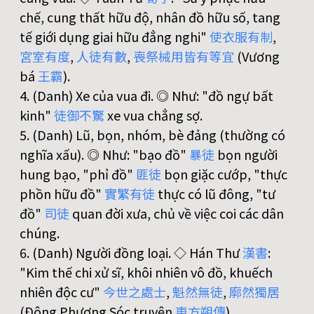
chế, cung thất hữu độ, nhân đồ hữu số, tang
tế giới dụng giai hữu đẳng nghi"
使
衣
服
有
制
,
宮
室
有
度
,
人
徒
有
數
,
喪
祭
械
用
皆
有
等
宜
(Vương
bá
王
霸
).
4. (Danh) Xe của vua đi. ◎ Như: "đồ ngự bất
kinh"
徒
御
不
驚
xe vua chẳng sợ.
5. (Danh) Lũ, bọn, nhóm, bè đảng (thường có
nghĩa xấu). ◎ Như: "bạo đồ"
暴
徒
bọn người
hung bạo, "phỉ đồ"
匪
徒
bọn giặc cướp, "thực
phồn hữu đồ"
實
繁
有
徒
thực có lũ đông, "tư
đồ"
司
徒
quan đời xưa, chủ về việc coi các dân
chúng.
6. (Danh) Người đồng loại. ◇ Hán Thư
漢
書
:
"Kim thế chi xử sĩ, khôi nhiên vô đồ, khuếch
nhiên độc cư"
今
世
之
處
士
,
魁
然
無
徒
,
廓
然
獨
居
(Đông Phương Sóc truyện
東
方
朔
傳
).