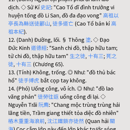
dịch. ◇ Sử Kí
史
記
: "Cao Tổ dĩ đình trưởng vi
huyện tống đồ Li San, đồ đa đạo vong"
高
祖
以
亭
長
為
縣
送
徒
酈
山
,
徒
多
道
亡
(Cao Tổ bản kỉ
高
祖
本
紀
).
12. (Danh) Đường, lối. § Thông
塗
. ◇ Đạo
Đức Kinh
道
德
經
: "Sanh chi đồ, thập hữu tam;
tử chi đồ, thập hữu tam"
生
之
徒
,
十
有
三
;
死
之
徒
,
十
有
三
(Chương 65).
13. (Tính) Không, trống. ◎ Như: "đồ thủ bác
hổ"
徒
手
搏
虎
bắt cọp tay không.
14. (Phó) Uổng công, vô ích. ◎ Như: "đồ lao
vãng phản"
徒
勞
往
返
uổng công đi lại. ◇
Nguyễn Trãi
阮
廌
: "Chang mộc trùng trùng hải
lãng tiền, Trầm giang thiết tỏa diệc đồ nhiên"
樁
木
重
重
海
浪
前
,
沈
江
鐵
鎖
亦
徒
然
(Quan hải
關
海
) Cọc cắm lớp này đến lớp khác trước sóng