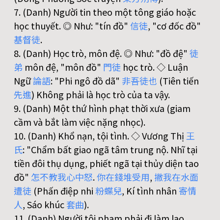
7. (Danh) Người tin theo một tông giáo hoặc
học thuyết. ◎ Như: "tín đồ"
信
徒
, "cơ đốc đồ"
基
督
徒
.
8. (Danh) Học trò, môn đệ. ◎ Như: "đồ đệ"
徒
弟
môn đệ, "môn đồ"
門
徒
học trò. ◇ Luận
Ngữ
論
語
: "Phi ngô đồ dã"
非
吾
徒
也
(Tiên tiến
先
進
) Không phải là học trò của ta vậy.
9. (Danh) Một thứ hình phạt thời xưa (giam
cầm và bắt làm việc nặng nhọc).
10. (Danh) Khổ nạn, tội tình. ◇ Vương Thị
王
氏
: "Chẩm bất giao ngã tâm trung nộ. Nhĩ tại
tiền đôi thụ dụng, phiết ngã tại thủy diện tao
đồ"
怎
不
教
我
心
中
怒
.
你
在
錢
堆
受
用
,
撇
我
在
水
面
遭
徒
(Phấn điệp nhi
粉
蝶
兒
, Kí tình nhân
寄
情
人
, Sáo khúc
套
曲
).
11. (Danh) Người tội phạm phải đi làm lao