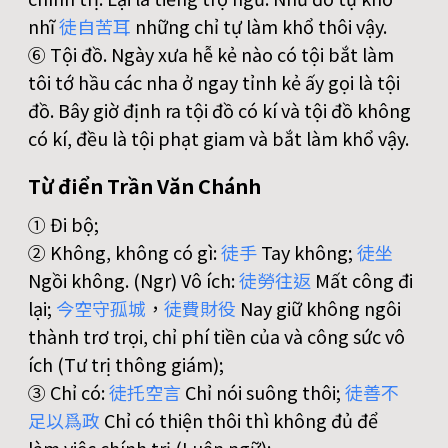
nhĩ
徒
自
苦
耳
những chỉ tự làm khổ thôi vậy.
⑥ Tội đồ. Ngày xưa hễ kẻ nào có tội bắt làm
tôi tớ hầu các nha ở ngay tỉnh kẻ ấy gọi là tội
đồ. Bây giờ định ra tội đồ có kí và tội đồ không
có kí, đều là tội phạt giam và bắt làm khổ vậy.
Từ điển Trần Văn Chánh
① Đi bộ;
② Không, không có gì:
徒
手
Tay không;
徒
坐
Ngồi không. (Ngr) Vô ích:
徒
勞
往
返
Mất công đi
lại;
今
空
守
孤
城
，
徒
費
財
役
Nay giữ không ngôi
thành trơ trọi, chỉ phí tiền của và công sức vô
ích (Tư trị thông giám);
③ Chỉ có:
徒
托
空
言
Chỉ nói suông thôi;
徒
善
不
足
以
爲
政
Chỉ có thiện thôi thì không đủ để