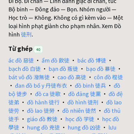
Đi bộ. Đi chân — Lính đánh giặc đi chân, tức
Bộ binh — Đông đảo — Bọn. Nhóm người —
Học trò — Không. Không có gì kèm vào — Một
loại hình phạt giành cho phạm nhân. Xem Đồ
hình
徒
刑
.
Từ ghép
40
ác đồ 惡徒
•
ẩm đồ 飲徒
•
bác đồ 博徒
•
bạch đồ 白徒
•
bạn đồ 叛徒
•
bạo đồ 暴徒
•
bát vô đồ 潑無徒
•
cao đồ 高徒
•
côn đồ 棍徒
•
đan đồ bố y 丹徒布衣
•
đồ binh 徒兵
•
đồ
bộ 徒步
•
đồ ca 徒歌
•
đồ đảng 徒黨
•
đồ đệ
徒弟
•
đồ hành 徒行
•
đồ hình 徒刑
•
đồ lao
徒劳
•
đồ lao 徒勞
•
đồ nhiên 徒然
•
đồ thủ
徒手
•
giáo đồ 教徒
•
học đồ 学徒
•
học đồ
學徒
•
hung đồ 兇徒
•
hung đồ 凶徒
•
lưu