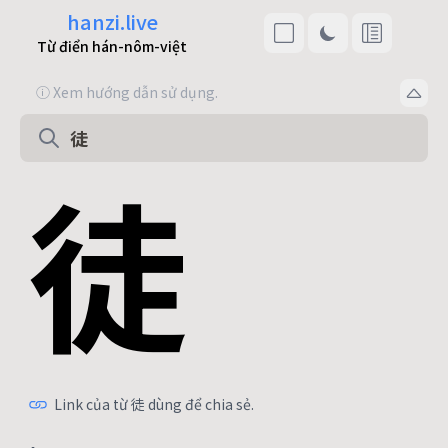
hanzi.live
Từ điển hán-nôm-việt
ⓘ Xem hướng dẫn sử dụng.
徒
Link của từ 徒 dùng để chia sẻ.