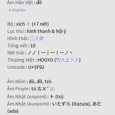
Âm Hán Việt
:
đồ
▸ từ ghép
Bộ
:
xích
彳
(+7 nét)
Lục thư
:
hình thanh & hội ý
Hình thái
:
⿰
彳
走
Tổng nét
:
10
Nét bút
:
ノノ丨一丨一丨一ノ丶
Thương Hiệt
:
HOGYO (
竹
人
土
卜
人
)
Unicode
:
U+5F92
Âm Nôm
:
đò, đồ, trò
Âm Pinyin
:
tú ㄊㄨˊ
Âm Nhật (onyomi)
:
ト (to)
Âm Nhật (kunyomi)
:
いたずら (itazura), あだ
(ada)