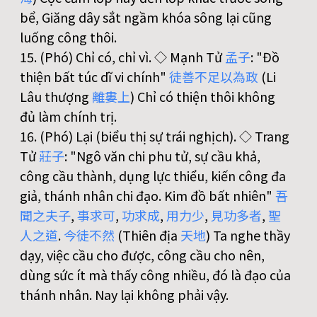
bể, Giăng dây sắt ngầm khóa sông lại cũng
luống công thôi.
15. (Phó) Chỉ có, chỉ vì. ◇ Mạnh Tử
孟
子
: "Đồ
thiện bất túc dĩ vi chính"
徒
善
不
足
以
為
政
(Li
Lâu thượng
離
婁
上
) Chỉ có thiện thôi không
đủ làm chính trị.
16. (Phó) Lại (biểu thị sự trái nghịch). ◇ Trang
Tử
莊
子
: "Ngô văn chi phu tử, sự cầu khả,
công cầu thành, dụng lực thiểu, kiến công đa
giả, thánh nhân chi đạo. Kim đồ bất nhiên"
吾
聞
之
夫
子
,
事
求
可
,
功
求
成
,
用
力
少
,
見
功
多
者
,
聖
人
之
道
.
今
徒
不
然
(Thiên địa
天
地
) Ta nghe thầy
dạy, việc cầu cho được, công cầu cho nên,
dùng sức ít mà thấy công nhiều, đó là đạo của
thánh nhân. Nay lại không phải vậy.