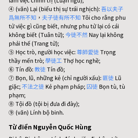
làm việc chính trị (Luận ngữ);
④ (văn) Lại (biểu thị sự trái nghịch):
吾
以
夫
子
爲
無
所
不
知
，
夫
子
徒
有
所
不
知
Tôi cho rằng phu
tử việc gì cũng biết, nhưng phu tử lại có cái
không biết (Tuân tử);
今
徒
不
然
Nay lại không
phải thế (Trang tử);
⑤ Học trò, người học việc:
尊
師
愛
徒
Trọng
thầy mến trò;
學
徒
工
Thợ học nghề;
⑥ Tín đồ:
教
徒
Tín đồ;
⑦ Bọn, lũ, những kẻ (chỉ người xấu):
匪
徒
Lũ
giặc;
不
法
之
徒
Kẻ phạm pháp;
囚
徒
Bọn tù, tù
phạm;
⑧ Tội đồ (tội bị đưa đi đày);
⑨ (văn) Lính bộ binh.
Từ điển Nguyễn Quốc Hùng