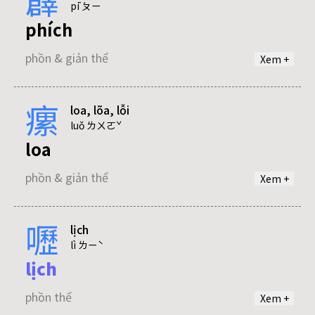
pī ㄆㄧ
phích
phồn & giản thể
Xem +
瘰
loa, lõa, lỗi
tích
luǒ ㄌㄨㄛˇ
loa
phồn & giản thể
phồn & giản thể
Xem +
嚦
lịch
lõa
lì ㄌㄧˋ
lịch
phồn & giản thể
phồn thể
Xem +