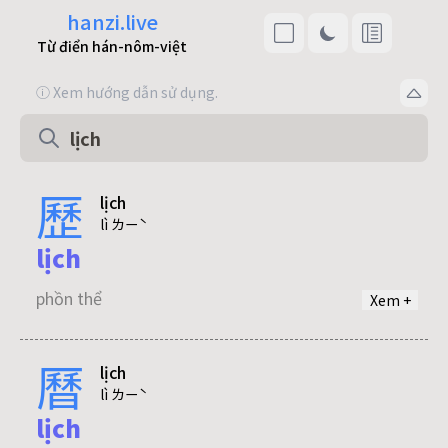
hanzi.live
Từ điển hán-nôm-việt
ⓘ Xem hướng dẫn sử dụng.
歷
lịch
lì ㄌㄧˋ
lịch
phồn thể
Xem +
曆
lịch
lì ㄌㄧˋ
lịch