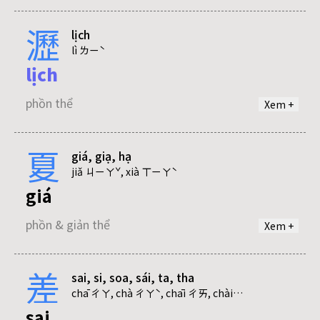
lỗi
瀝
lịch
phồn & giản thể
lì ㄌㄧˋ
lịch
phồn thể
Xem +
夏
giá, giạ, hạ
jiǎ ㄐㄧㄚˇ, xià ㄒㄧㄚˋ
giá
phồn & giản thể
Xem +
差
sai, si, soa, sái, ta, tha
giạ
chā ㄔㄚ, chà ㄔㄚˋ, chāi ㄔㄞ, chài ㄔㄞˋ, cī ㄘ, cuō ㄘㄨㄛ, jiē ㄐㄧㄝ
sai
phồn & giản thể