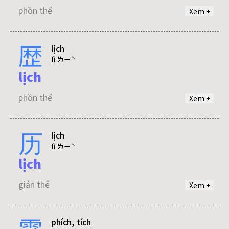
phồn thể
Xem +
歴
lịch
lì ㄌㄧˋ
lịch
phồn thể
Xem +
历
lịch
lì ㄌㄧˋ
lịch
giản thể
Xem +
霹
phích, tích