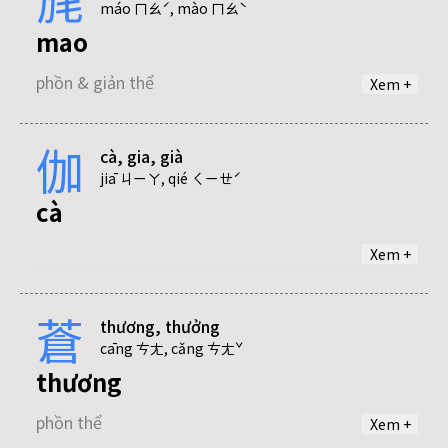
phủ
máo ㄇㄠˊ, mào ㄇㄠˋ
mao
phồn & giản thể
phồn & giản thể
Xem +
伽
cà, gia, già
mạo
jiā ㄐㄧㄚ, qié ㄑㄧㄝˊ
cà
phồn & giản thể
Xem +
gia
蒼
thương, thưởng
phồn & giản thể
cāng ㄘㄤ, cǎng ㄘㄤˇ
thương
phồn thể
Xem +
già