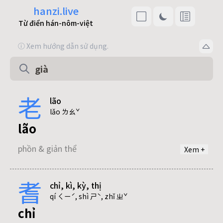
hanzi.live
Từ điển hán-nôm-việt
ⓘ Xem hướng dẫn sử dụng.
老
lão
lǎo ㄌㄠˇ
lão
phồn & giản thể
Xem +
耆
chỉ, kì, kỳ, thị
qí ㄑㄧˊ, shì ㄕˋ, zhǐ ㄓˇ
chỉ