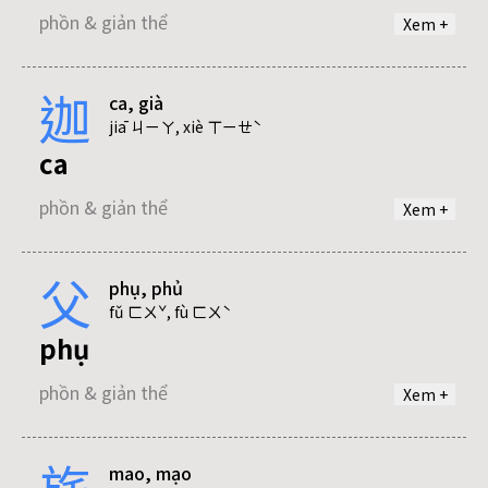
phồn & giản thể
Xem +
迦
ca, già
kì
jiā ㄐㄧㄚ, xiè ㄒㄧㄝˋ
ca
phồn & giản thể
phồn & giản thể
Xem +
kỳ
父
phụ, phủ
già
phồn & giản thể
fǔ ㄈㄨˇ, fù ㄈㄨˋ
phụ
phồn & giản thể
phồn & giản thể
Xem +
thị
phồn & giản thể
旄
mao, mạo