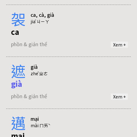
phồn & giản thể
袈
ca, cà, già
thưởng
jiā ㄐㄧㄚ
ca
phồn thể
phồn & giản thể
Xem +
遮
già
cà
zhē ㄓㄜ
già
phồn & giản thể
phồn & giản thể
Xem +
già
邁
mại
phồn & giản thể
mài ㄇㄞˋ
mại