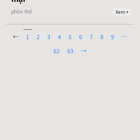
phồn thể
Xem +
←
…
1
2
3
4
5
6
7
8
9
→
62
63