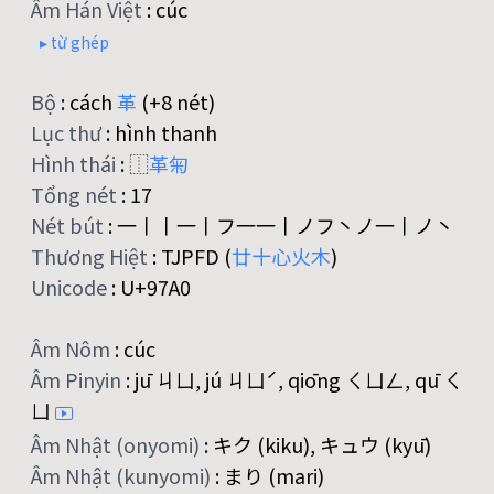
Âm Hán Việt
:
cúc
▸ từ ghép
Bộ
:
cách
革
(+8 nét)
Lục thư
:
hình thanh
Hình thái
:
⿰
革
匊
Tổng nét
:
17
Nét bút
:
一丨丨一丨フ一一丨ノフ丶ノ一丨ノ丶
Thương Hiệt
:
TJPFD (
廿
十
心
火
木
)
Unicode
:
U+97A0
Âm Nôm
:
cúc
Âm Pinyin
:
jū ㄐㄩ, jú ㄐㄩˊ, qiōng ㄑㄩㄥ, qū ㄑ
ㄩ
Âm Nhật (onyomi)
:
キク (kiku), キュウ (kyū)
Âm Nhật (kunyomi)
:
まり (mari)