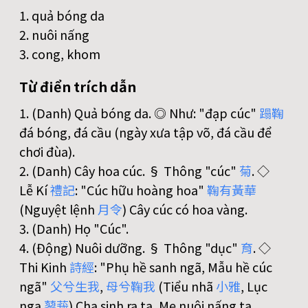
1. quả bóng da
2. nuôi nấng
3. cong, khom
Từ điển trích dẫn
1. (Danh) Quả bóng da. ◎ Như: "đạp cúc"
蹋
鞠
đá bóng, đá cầu (ngày xưa tập võ, đá cầu để
chơi đùa).
2. (Danh) Cây hoa cúc. § Thông "cúc"
菊
. ◇
Lễ Kí
禮
記
: "Cúc hữu hoàng hoa"
鞠
有
黃
華
(Nguyệt lệnh
月
令
) Cây cúc có hoa vàng.
3. (Danh) Họ "Cúc".
4. (Động) Nuôi dưỡng. § Thông "dục"
育
. ◇
Thi Kinh
詩
經
: "Phụ hề sanh ngã, Mẫu hề cúc
ngã"
父
兮
生
我
,
母
兮
鞠
我
(Tiểu nhã
小
雅
, Lục
nga
蓼
莪
) Cha sinh ra ta, Mẹ nuôi nấng ta.