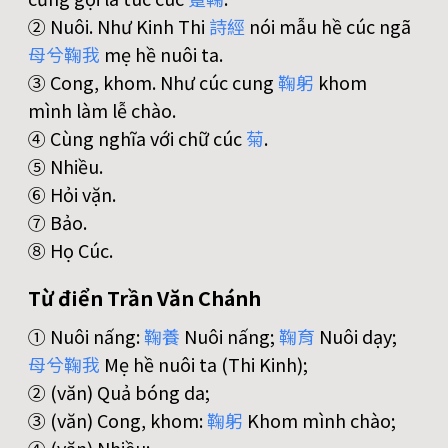
② Nuôi. Như Kinh Thi
詩
經
nói mẫu hề cúc ngã
母
兮
鞠
我
mẹ hề nuôi ta.
③ Cong, khom. Như cúc cung
鞠
躬
khom
mình làm lễ chào.
④ Cùng nghĩa với chữ cúc
菊
.
⑤ Nhiều.
⑥ Hỏi vặn.
⑦ Bảo.
⑧ Họ Cúc.
Từ điển Trần Văn Chánh
① Nuôi nấng:
鞠
養
Nuôi nấng;
鞠
育
Nuôi dạy;
母
兮
鞠
我
Mẹ hề nuôi ta (Thi Kinh);
② (văn) Quả bóng da;
③ (văn) Cong, khom:
鞠
躬
Khom mình chào;