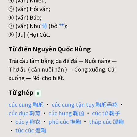
④ (văn) Nhiều;
⑤ (văn) Hỏi vặn;
⑥ (văn) Bảo;
⑦ (văn) Như
菊
(bộ
艹
);
⑧ [Ju] (Họ) Cúc.
Từ điển Nguyễn Quốc Hùng
Trái cầu làm bằng da để đá — Nuôi nấng —
Thơ ấu ( cần nuôi nấn ) — Cong xuống. Cúi
xuống — Nói cho biết.
Từ ghép
9
cúc cung 鞠躬
•
cúc cung tận tụy 鞠躬盡瘁
•
cúc dục 鞠育
•
cúc hung 鞠凶
•
cúc tử 鞠子
•
cúc y 鞠衣
•
phủ cúc 撫鞠
•
tháp cúc 蹋鞠
•
túc cúc 蹙鞠