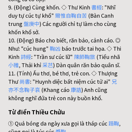
9. (Động) Cùng khốn. ◇ Thư Kinh
書
經
: "Nhĩ
duy tự cúc tự khổ"
爾
惟
自
鞠
自
苦
(Bàn Canh
trung
盤
庚
中
) Các người chỉ tự làm cho cùng
khốn khổ sở.
10. (Động) Báo cho biết, răn bảo, cảnh cáo. ◎
Như: "cúc hung"
鞠
凶
báo trước tai họa. ◇ Thi
Kinh
詩
經
: "Trần sư cúc lữ"
陳
師
鞠
旅
(Tiểu nhã
小
雅
, Thải khỉ
采
芑
) Dàn quân răn bảo quân sĩ.
11. (Tính) Ấu thơ, bé thơ, trẻ con. ◇ Thượng
Thư
尚
書
: "Huynh diệc bất niệm cúc tử ai"
兄
亦
不
念
鞠
子
哀
(Khang cáo
康
誥
) Anh cũng
không nghĩ đứa trẻ con này buồn khổ.
Từ điển Thiều Chửu
① Quả bóng da ngày xưa gọi là tháp cúc
蹋
鞠
,
cũng gọi là túc cúc
蹙
鞠
.