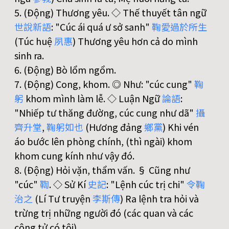
5. (Động) Thương yêu. ◇ Thế thuyết tân ngữ
世
說
新
語
: "Cúc ái quá ư sở sanh"
鞠
愛
過
於
所
生
(Túc huệ
夙
惠
) Thương yêu hơn cả do mình
sinh ra.
6. (Động) Bò lổm ngổm.
7. (Động) Cong, khom. ◎ Như: "cúc cung"
鞠
躬
khom mình làm lễ. ◇ Luận Ngữ
論
語
:
"Nhiếp tư thăng đường, cúc cung như dã"
攝
齊
升
堂
,
鞠
躬
如
也
(Hương đảng
鄉
黨
) Khi vén
áo bước lên phòng chính, (thì ngài) khom
khom cung kính như vậy đó.
8. (Động) Hỏi vặn, thẩm vấn. § Cũng như
"cúc"
鞫
. ◇ Sử Kí
史
記
: "Lệnh cúc trị chi"
令
鞠
治
之
(Lí Tư truyện
李
斯
傳
) Ra lệnh tra hỏi và
trừng trị những người đó (các quan và các
công tử có tội).