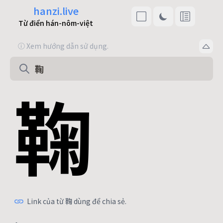
hanzi.live
Từ điển hán-nôm-việt
ⓘ Xem hướng dẫn sử dụng.
鞠
Link của từ 鞠 dùng để chia sẻ.