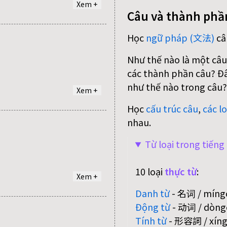
Xem +
Câu và thành phầ
Học
ngữ pháp (文法)
câ
Như thế nào là một câu
các thành phần câu? Đâu
như thế nào trong câu?
Xem +
Học
cấu trúc câu
,
các lo
nhau.
Từ loại trong tiến
10 loại
thực từ
:
Xem +
Danh từ
- 名词 / míngc
Động từ
- 动词 / dòngc
Tính từ
- 形容詞 / xíngr