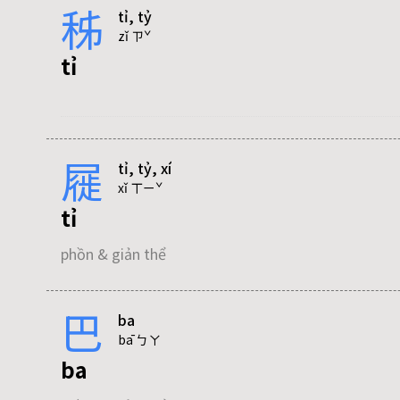
秭
tỉ, tỷ
túc
phồn & giản thể
zǐ ㄗˇ
tỷ
tỉ
phồn & giản thể
phồn & giản thể
tỷ
屣
tỉ, tỷ, xí
phồn & giản thể
xǐ ㄒㄧˇ
tỉ
phồn & giản thể
巴
ba
tỷ
bā ㄅㄚ
ba
phồn & giản thể