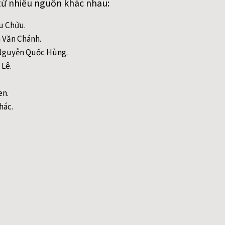
từ nhiều nguồn khác nhau:
ều Chửu.
n Văn Chánh.
- Nguyễn Quốc Hùng.
 Lê.
en.
hác.