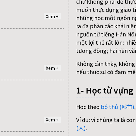
chứ không phải để thực
muốn thực dụng giao ti
Xem +
những học một ngôn n
ra đa phần các khái niệ
nguồn từ tiếng Hán Nôm
một lợi thế rất lớn: nh
tương đồng; hai nền vă
Không cần thầy, không c
Xem +
nếu thực sự có đam mê
1- Học từ vựng
Học theo
bộ thủ (部首)
Ví dụ: vì chúng ta là c
Xem +
(人)
.