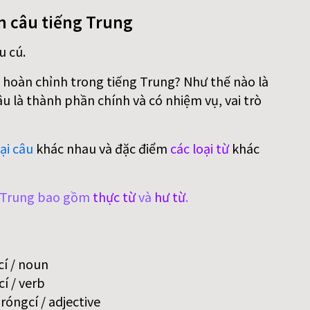
n câu tiếng Trung
u cú.
 hoàn chỉnh trong tiếng Trung? Như thế nào là
 là thành phần chính và có nhiệm vụ, vai trò
ại câu
khác nhau và đặc điểm
các loại từ
khác
g Trung bao gồm
thực từ
và
hư từ
.
í / noun
í / verb
óngcí / adjective