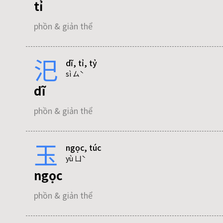
tỉ
phồn & giản thể
phồn & giản thể
bỉ
汜
dĩ, tỉ, tỷ
tỷ
phồn & giản thể
sì ㄙˋ
dĩ
phồn & giản thể
phồn & giản thể
tỉ
phồn & giản thể
玉
ngọc, túc
tỉ
yù ㄩˋ
ngọc
phồn & giản thể
tỵ
phồn & giản thể
phồn & giản thể
tỷ