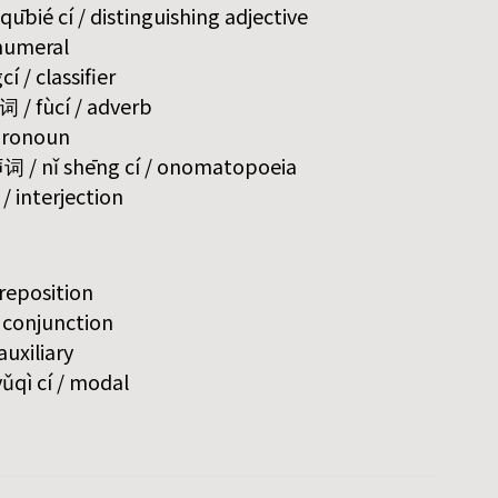
bié cí / distinguishing adjective
 numeral
í / classifier
词 / fùcí / adverb
 pronoun
 / nǐ shēng cí / onomatopoeia
/ interjection
preposition
/ conjunction
auxiliary
qì cí / modal