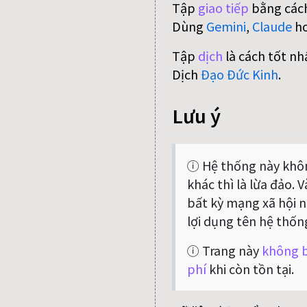
Tập
giao tiếp
bằng cách
Dùng
Gemini
,
Claude
h
Tập
dịch
là cách tốt nh
Dịch
Đạo Đức Kinh
.
Lưu ý
ⓘ Hệ thống này khôn
khác thì là lừa đảo. 
bất kỳ mạng xã hội nà
lợi dụng tên hệ thốn
ⓘ Trang này
không b
phí
khi còn tồn tại.