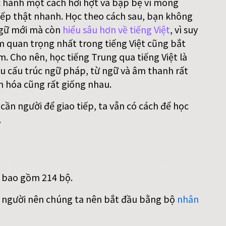
 hành một cách hời hợt và bập bẹ vì mong
ếp thật nhanh. Học theo cách sau, bạn không
gữ mới mà còn
hiểu sâu hơn về tiếng Việt
, vì suy
m quan trọng nhất trong tiếng Việt cũng bắt
. Cho nên, học tiếng Trung qua tiếng Việt là
iều cấu trúc ngữ pháp, từ ngữ và âm thanh rất
n hóa cũng rất giống nhau.
ần người để giao tiếp, ta vẫn có cách để học
.
, bao gồm 214 bộ.
on người nên chúng ta nên bắt đầu bằng bộ
nhân