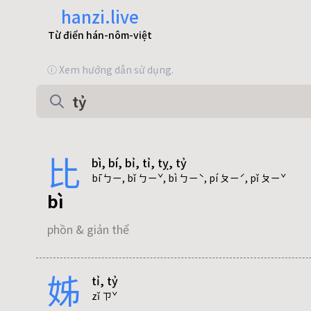
hanzi.live
Từ điển hán-nôm-việt
ⓘ Xem hướng dẫn sử dụng.
比
bì, bí, bỉ, tỉ, tỵ, tỷ
bī ㄅㄧ, bǐ ㄅㄧˇ, bì ㄅㄧˋ, pí ㄆㄧˊ, pǐ ㄆㄧˇ
bì
phồn & giản thể
姊
tỉ, tỷ
bí
zǐ ㄗˇ