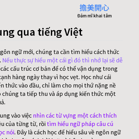
擔美開心
Đảm mĩ khai tâm
ung qua tiếng Việt
ngôn ngữ mới, chúng ta cần tìm hiểu cách thức
.
Nếu thực sự hiểu một cái gì đó thì nhớ lại sẽ dễ
 các cấu trúc cơ bản để có thể vận dụng trong
ạnh hàng ngày thay vì học vẹt. Học như cái
n thức vào đầu, chỉ làm cho mọi thứ nặng nề
p chúng ta tiếp thu và áp dụng kiến thức một
ả.
rung vào việc
nhìn các từ vựng một cách thích
ệu của từng từ, rồi
tìm hiểu ngữ pháp câu cú
ọc nói
. Đây là cách học để hiểu sâu về ngôn ngữ