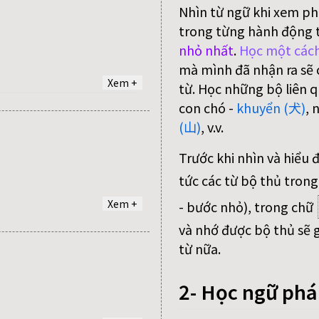
Nhìn từ ngữ khi xem ph
trong từng hành động 
nhỏ nhất
.
Học một cách
mà mình đã nhận ra sẽ c
Xem +
từ. Học những bộ liên q
con chó -
khuyển (犬)
, 
(山)
, v.v.
Trước khi nhìn và hiểu 
tức các từ bộ thủ trong
Xem +
- bước nhỏ), trong chữ
và nhớ được bộ thủ sẽ g
từ nữa.
2- Học ngữ ph