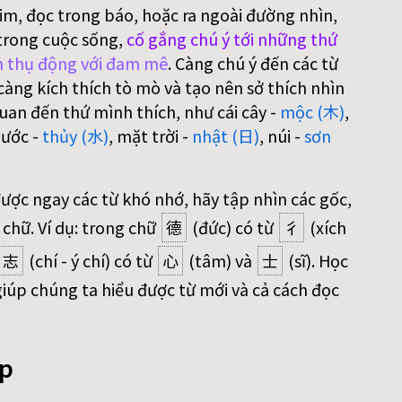
im, đọc trong báo, hoặc ra ngoài đường nhìn,
trong cuộc sống,
cố gắng chú ý tới những thứ
 thụ động với đam mê
. Càng chú ý đến các từ
àng kích thích tò mò và tạo nên sở thích nhìn
uan đến thứ mình thích, như cái cây -
mộc (木)
,
nước -
thủy (水)
, mặt trời -
nhật (日)
, núi -
sơn
được ngay các từ khó nhớ, hãy tập nhìn các gốc,
 chữ. Ví dụ: trong chữ
德
(đức) có từ
彳
(xích
志
(chí - ý chí) có từ
心
(tâm) và
士
(sĩ). Học
iúp chúng ta hiểu được từ mới và cả cách đọc
áp