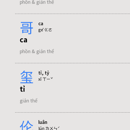
phồn & giản thể
xí
哥
ca
phồn & giản thể
gē ㄍㄜ
ca
phồn & giản thể
玺
tỉ, tỷ
xǐ ㄒㄧˇ
tỉ
giản thể
伦
luân
tỷ
lún ㄌㄨㄣˊ