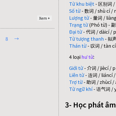
Từ khu biệt
- 区别词 / qū
Số từ
- 数词 / shù cí /
Lượng từ
- 量词 / liàngc
Xem +
Trạng từ
(Phó từ) - 副
Đại từ
- 代词 / dàicí /
→
Từ tượng thanh
- 拟声词
8
Thán từ
- 叹词 / tàn cí 
4 loại
hư từ
:
Giới từ
- 介词 / jiècí / 
Liên từ
- 连词 / liáncí 
Trợ từ
- 助词 / zhùcí / 
Từ ngữ khí
- 语气词 / yǔ
3- Học phát âm