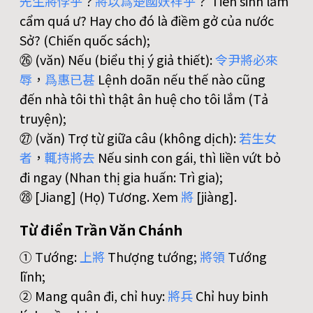
先
生
將
悖
乎
？
將
以
爲
楚
國
妖
祥
乎
？ Tiên sinh lẩm
cẩm quá ư? Hay cho đó là điềm gở của nước
Sở? (Chiến quốc sách);
㉖ (văn) Nếu (biểu thị ý giả thiết):
令
尹
將
必
來
辱
，
爲
惠
已
甚
Lệnh doãn nếu thế nào cũng
đến nhà tôi thì thật ân huệ cho tôi lắm (Tả
truyện);
㉗ (văn) Trợ từ giữa câu (không dịch):
若
生
女
者
，
輒
持
將
去
Nếu sinh con gái, thì liền vứt bỏ
đi ngay (Nhan thị gia huấn: Trì gia);
㉘ [Jiang] (Họ) Tương. Xem
將
[jiàng].
Từ điển Trần Văn Chánh
① Tướng:
上
將
Thượng tướng;
將
領
Tướng
lĩnh;
② Mang quân đi, chỉ huy:
將
兵
Chỉ huy binh