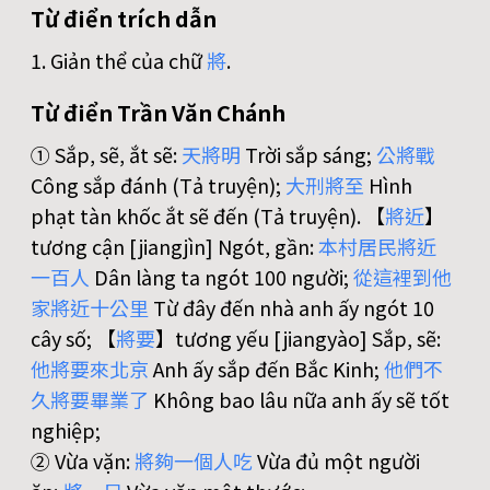
Từ điển trích dẫn
1. Giản thể của chữ
將
.
Từ điển Trần Văn Chánh
① Sắp, sẽ, ắt sẽ:
天
將
明
Trời sắp sáng;
公
將
戰
Công sắp đánh (Tả truyện);
大
刑
將
至
Hình
phạt tàn khốc ắt sẽ đến (Tả truyện). 【
將
近
】
tương cận [jiangjìn] Ngót, gần:
本
村
居
民
將
近
一
百
人
Dân làng ta ngót 100 người;
從
這
裡
到
他
家
將
近
十
公
里
Từ đây đến nhà anh ấy ngót 10
cây số; 【
將
要
】tương yếu [jiangyào] Sắp, sẽ:
他
將
要
來
北
京
Anh ấy sắp đến Bắc Kinh;
他
們
不
久
將
要
畢
業
了
Không bao lâu nữa anh ấy sẽ tốt
nghiệp;
② Vừa vặn:
將
夠
一
個
人
吃
Vừa đủ một người