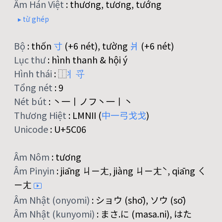
Âm Hán Việt
:
thương, tương, tướng
▸ từ ghép
Bộ
:
thốn
寸
(+6 nét), tường
爿
(+6 nét)
Lục thư
:
hình thanh & hội ý
Hình thái
:
⿰
丬
寽
Tổng nét
:
9
Nét bút
:
丶一丨ノフ丶一丨丶
Thương Hiệt
:
LMNII (
中
一
弓
戈
戈
)
Unicode
:
U+5C06
Âm Nôm
:
tương
Âm Pinyin
:
jiāng ㄐㄧㄤ, jiàng ㄐㄧㄤˋ, qiāng ㄑ
ㄧㄤ
Âm Nhật (onyomi)
:
ショウ (shō), ソウ (sō)
Âm Nhật (kunyomi)
:
まさ.に (masa.ni), はた