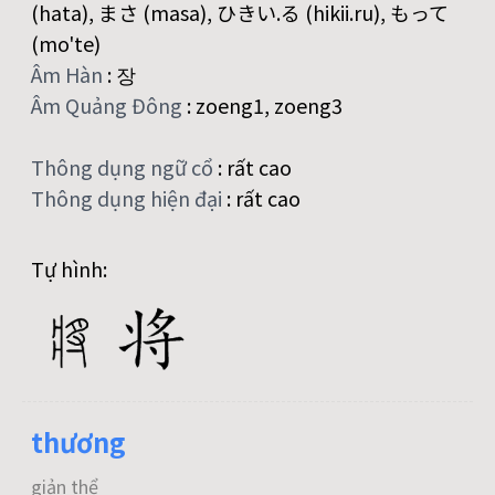
(hata), まさ (masa), ひきい.る (hikii.ru), もって
(mo'te)
Âm Hàn
:
장
Âm Quảng Đông
:
zoeng1, zoeng3
Thông dụng ngữ cổ
:
rất cao
Thông dụng hiện đại
:
rất cao
Tự hình:
thương
giản thể