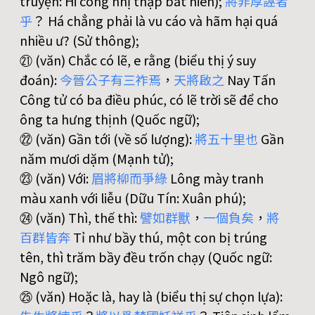
truyện: Hi công nhị thập bát niên);
將
非
厚
誣
者
乎
？ Há chẳng phải là vu cáo và hãm hại quá
nhiều ư? (Sử thông);
㉑ (văn) Chắc có lẽ, e rằng (biểu thị ý suy
đoán):
今
晉
公
子
有
三
祚
焉
，
天
將
啟
之
Nay Tấn
Công tử có ba điều phúc, có lẽ trời sẽ để cho
ông ta hưng thịnh (Quốc ngữ);
㉒ (văn) Gần tới (về số lượng):
將
五
十
里
也
Gần
năm mươi dặm (Mạnh tử);
㉓ (văn) Với:
眉
將
柳
而
爭
綠
Lông mày tranh
màu xanh với liễu (Dữu Tín: Xuân phú);
㉔ (văn) Thì, thế thì:
譬
如
群
獸
，
一
個
負
矣
，
將
百
群
皆
奔
Tỉ như bầy thú, một con bị trúng
tên, thì trăm bầy đều trốn chạy (Quốc ngữ:
Ngô ngữ);
㉕ (văn) Hoặc là, hay là (biểu thị sự chọn lựa):