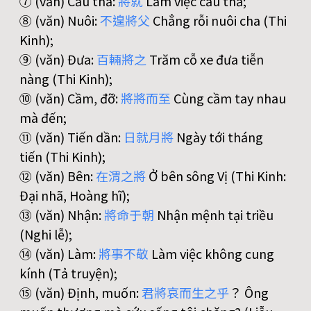
⑦ (văn) Cẩu thả:
將
就
Làm việc cẩu thả;
⑧ (văn) Nuôi:
不
遑
將
父
Chẳng rỗi nuôi cha (Thi
Kinh);
⑨ (văn) Đưa:
百
輛
將
之
Trăm cỗ xe đưa tiễn
nàng (Thi Kinh);
⑩ (văn) Cầm, đỡ:
將
將
而
至
Cùng cầm tay nhau
mà đến;
⑪ (văn) Tiến dần:
日
就
月
將
Ngày tới tháng
tiến (Thi Kinh);
⑫ (văn) Bên:
在
渭
之
將
Ở bên sông Vị (Thi Kinh:
Đại nhã, Hoàng hĩ);
⑬ (văn) Nhận:
將
命
于
朝
Nhận mệnh tại triều
(Nghi lễ);
⑭ (văn) Làm:
將
事
不
敬
Làm việc không cung
kính (Tả truyện);
⑮ (văn) Định, muốn:
君
將
哀
而
生
之
乎
？ Ông