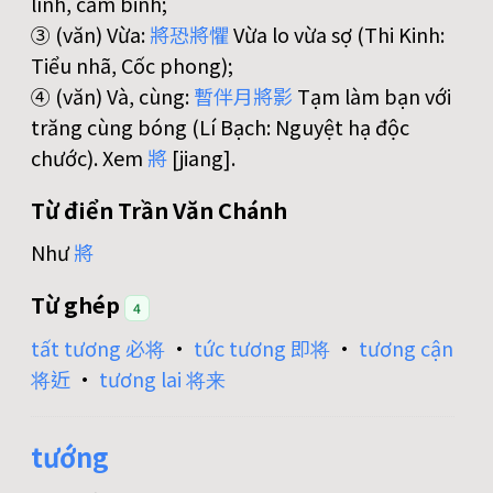
lính, cầm binh;
③ (văn) Vừa:
將
恐
將
懼
Vừa lo vừa sợ (Thi Kinh:
Tiểu nhã, Cốc phong);
④ (văn) Và, cùng:
暫
伴
月
將
影
Tạm làm bạn với
trăng cùng bóng (Lí Bạch: Nguyệt hạ độc
chước). Xem
將
[jiang].
Từ điển Trần Văn Chánh
Như
將
Từ ghép
4
tất tương 必将
•
tức tương 即将
•
tương cận
将近
•
tương lai 将来
tướng