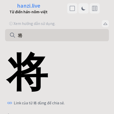
hanzi.live
Từ điển hán-nôm-việt
ⓘ Xem hướng dẫn sử dụng.
将
Link của từ 将 dùng để chia sẻ.