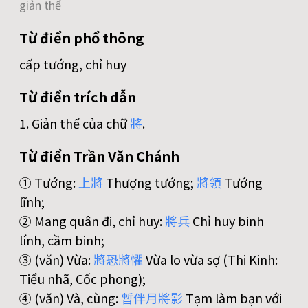
giản thể
Từ điển phổ thông
cấp tướng, chỉ huy
Từ điển trích dẫn
1. Giản thể của chữ
將
.
Từ điển Trần Văn Chánh
① Tướng:
上
將
Thượng tướng;
將
領
Tướng
lĩnh;
② Mang quân đi, chỉ huy:
將
兵
Chỉ huy binh
lính, cầm binh;
③ (văn) Vừa:
將
恐
將
懼
Vừa lo vừa sợ (Thi Kinh:
Tiểu nhã, Cốc phong);
④ (văn) Và, cùng:
暫
伴
月
將
影
Tạm làm bạn với