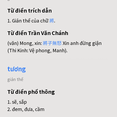
Từ điển trích dẫn
1. Giản thể của chữ
將
.
Từ điển Trần Văn Chánh
(văn) Mong, xin:
將
子
無
怒
Xin anh đừng giận
(Thi Kinh: Vệ phong, Manh).
tương
giản thể
Từ điển phổ thông
1. sẽ, sắp
2. đem, đưa, cầm