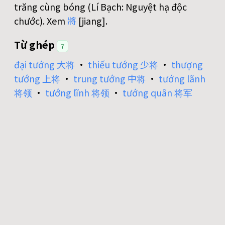
trăng cùng bóng (Lí Bạch: Nguyệt hạ độc
chước). Xem
將
[jiang].
Từ ghép
7
đại tướng 大将
•
thiếu tướng 少将
•
thượng
tướng 上将
•
trung tướng 中将
•
tướng lãnh
将领
•
tướng lĩnh 将领
•
tướng quân 将军