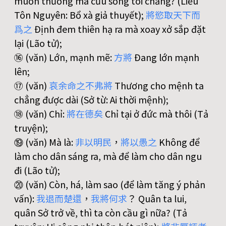
muốn thương mà cứu sống tôi chăng? (Liễu
Tôn Nguyên: Bổ xà giả thuyết);
將
慾
取
天
下
而
爲
之
Định đem thiên hạ ra mà xoay xở sắp đặt
lại (Lão tử);
⑯ (văn) Lớn, mạnh mẽ:
方
將
Đang lớn mạnh
lên;
⑰ (văn)
哀
余
命
之
不
弗
將
Thương cho mệnh ta
chẳng được dài (Sở từ: Ai thời mệnh);
⑱ (văn) Chỉ:
將
在
德
矣
Chỉ tại ở đức mà thôi (Tả
truyện);
⑲ (văn) Mà là:
非
以
明
民
，
將
以
愚
之
Không để
làm cho dân sáng ra, mà để làm cho dân ngu
đi (Lão tử);
⑳ (văn) Còn, há, làm sao (để làm tăng ý phản
vấn):
我
退
而
楚
還
，
我
將
何
求
？ Quân ta lui,
quân Sở trở về, thì ta còn cầu gì nữa? (Tả