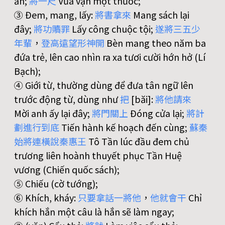
ăn;
將
一
尺
Vừa vặn một thước;
③ Đem, mang, lấy:
將
書
拿
來
Mang sách lại
đây;
將
功
贖
罪
Lấy công chuộc tội;
遂
將
三
五
少
年
輩
，
登
高
遠
望
形
神
開
Bèn mang theo năm ba
đứa trẻ, lên cao nhìn ra xa tươi cười hớn hở (Lí
Bạch);
④ Giới từ, thường dùng để đưa tân ngữ lên
trước động từ, dùng như
把
[băi]:
將
他
請
來
Mời anh ấy lại đây;
將
門
關
上
Đóng cửa lại;
將
計
劃
進
行
到
底
Tiến hành kế hoạch đến cùng;
蘇
秦
始
將
連
橫
說
秦
惠
王
Tô Tần lúc đầu đem chủ
trương liên hoành thuyết phục Tần Huệ
vương (Chiến quốc sách);
⑤ Chiếu (cờ tướng);
⑥ Khích, kháy:
只
要
拿
話
一
將
他
，
他
就
會
干
Chỉ
khích hắn một câu là hắn sẽ làm ngay;