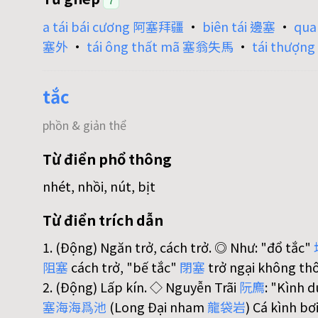
7
a tái bái cương 阿塞拜疆
•
biên tái 邊塞
•
qua
塞外
•
tái ông thất mã 塞翁失馬
•
tái thượn
tắc
phồn & giản thể
Từ điển phổ thông
nhét, nhồi, nút, bịt
Từ điển trích dẫn
1. (Động) Ngăn trở, cách trở. ◎ Như: "đổ tắc"
阻
塞
cách trở, "bế tắc"
閉
塞
trở ngại không th
2. (Động) Lấp kín. ◇ Nguyễn Trãi
阮
廌
: "Kình du
塞
海
海
爲
池
(Long Đại nham
龍
袋
岩
) Cá kình bơ