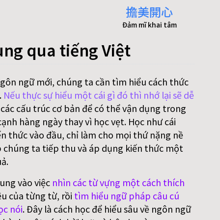
擔美開心
Đảm mĩ khai tâm
ung qua tiếng Việt
ngôn ngữ mới, chúng ta cần tìm hiểu cách thức
.
Nếu thực sự hiểu một cái gì đó thì nhớ lại sẽ dễ
 các cấu trúc cơ bản để có thể vận dụng trong
ạnh hàng ngày thay vì học vẹt. Học như cái
n thức vào đầu, chỉ làm cho mọi thứ nặng nề
p chúng ta tiếp thu và áp dụng kiến thức một
ả.
rung vào việc
nhìn các từ vựng một cách thích
ệu của từng từ, rồi
tìm hiểu ngữ pháp câu cú
ọc nói
. Đây là cách học để hiểu sâu về ngôn ngữ