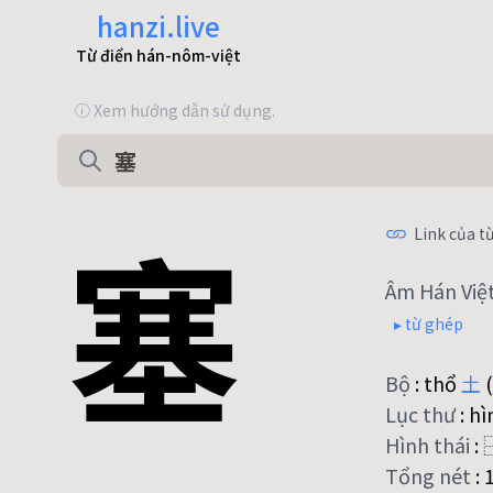
hanzi.live
Từ điển hán-nôm-việt
ⓘ Xem hướng dẫn sử dụng.
塞
Link của từ
Âm Hán Việ
▸ từ ghép
Bộ
:
thổ
土
(
Lục thư
:
hì
Hình thái
:
Tổng nét
: