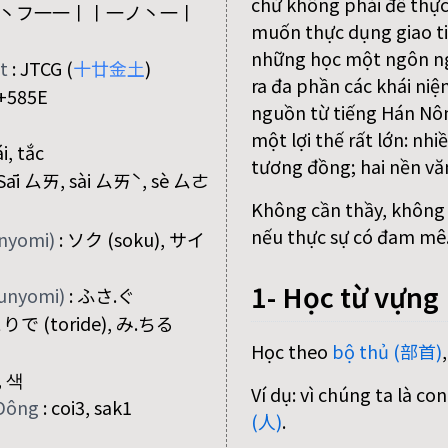
chứ không phải để thực
丶フ一一丨丨一ノ丶一丨
muốn thực dụng giao ti
những học một ngôn n
ệt
:
JTCG (
十
廿
金
土
)
ra đa phần các khái niệ
+585E
nguồn từ tiếng Hán Nôm
một lợi thế rất lớn: nh
ái, tắc
tương đồng; hai nền vă
Sāi ㄙㄞ, sài ㄙㄞˋ, sè ㄙㄜ
Không cần thầy, không c
nếu thực sự có đam mê
onyomi)
:
ソク (soku), サイ
1- Học từ vựng
kunyomi)
:
ふさ.ぐ
 とりで (toride), み.ちる
Học theo
bộ thủ (部首)
, 색
Ví dụ: vì chúng ta là c
Đông
:
coi3, sak1
(人)
.