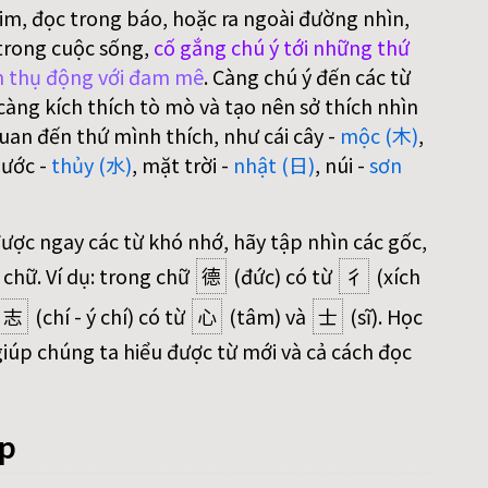
im, đọc trong báo, hoặc ra ngoài đường nhìn,
trong cuộc sống,
cố gắng chú ý tới những thứ
 thụ động với đam mê
. Càng chú ý đến các từ
àng kích thích tò mò và tạo nên sở thích nhìn
uan đến thứ mình thích, như cái cây -
mộc (木)
,
nước -
thủy (水)
, mặt trời -
nhật (日)
, núi -
sơn
được ngay các từ khó nhớ, hãy tập nhìn các gốc,
 chữ. Ví dụ: trong chữ
德
(đức) có từ
彳
(xích
志
(chí - ý chí) có từ
心
(tâm) và
士
(sĩ). Học
iúp chúng ta hiểu được từ mới và cả cách đọc
áp