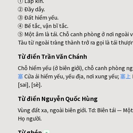
① Lấp kín.
② Ðầy dẫy.
③ Ðất hiểm yếu.
④ Bế tắc, vận bĩ tắc.
⑤ Một âm là tái. Chỗ canh phòng ở nơi ngoài ve
Tàu từ ngoài tràng thành trở ra gọi là tái thư
Từ điển Trần Văn Chánh
Chỗ hiểm yếu (ở biên giới), chỗ canh phòng ngoà
塞
Cửa ải hiểm yếu, yếu địa, nơi xung yếu;
塞
上
[sai], [sè].
Từ điển Nguyễn Quốc Hùng
Vùng đất xa, ngoài biên giới. Td: Biên tái — M
Họ người.
Từ ghép