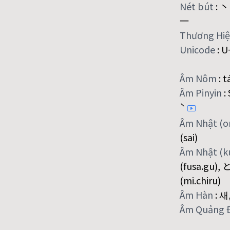
Nét bút
:
丶
一
Thương Hi
Unicode
:
U
Âm Nôm
:
t
Âm Pinyin
:
ˋ
Âm Nhật (
(sai)
Âm Nhật (
(fusa.gu),
(mi.chiru)
Âm Hàn
:
새
Âm Quảng 