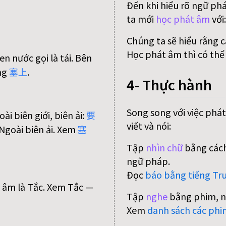
Đến khi hiểu rõ ngữ ph
ta mới
học phát âm
với
Chúng ta sẽ hiểu rằng 
Học phát âm thì có thể
n nước gọi là tái. Bên
ợng
塞
上
.
4- Thực hành
Song song với việc phát
i biên giới, biên ải:
要
viết và nói:
Ngoài biên ải. Xem
塞
Tập
nhìn chữ
bằng cách
ngữ pháp.
Đọc
báo bằng tiếng Tr
ột âm là Tắc. Xem Tắc —
Tập
nghe
bằng phim, n
Xem
danh sách các phi