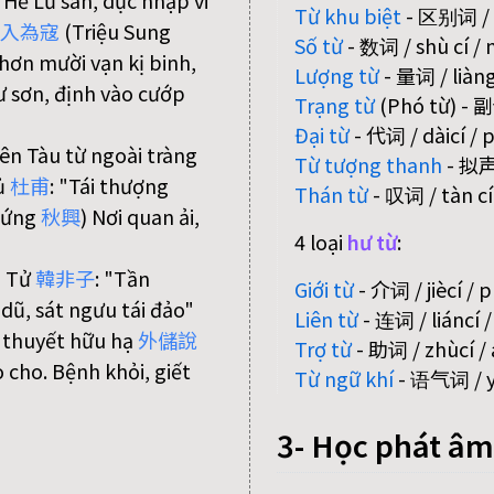
 Hề Lư san, dục nhập vi
Từ khu biệt
- 区别词 / qū
入
為
寇
(Triệu Sung
Số từ
- 数词 / shù cí /
hơn mười vạn kị binh,
Lượng từ
- 量词 / liàngc
ư sơn, định vào cướp
Trạng từ
(Phó từ) - 副
Đại từ
- 代词 / dàicí /
ên Tàu từ ngoài tràng
Từ tượng thanh
- 拟声词
ủ
杜
甫
: "Tái thượng
Thán từ
- 叹词 / tàn cí 
hứng
秋
興
) Nơi quan ải,
4 loại
hư từ
:
i Tử
韓
非
子
: "Tần
Giới từ
- 介词 / jiècí / 
dũ, sát ngưu tái đảo"
Liên từ
- 连词 / liáncí 
 thuyết hữu hạ
外
儲
說
Trợ từ
- 助词 / zhùcí / 
cho. Bệnh khỏi, giết
Từ ngữ khí
- 语气词 / yǔ
3- Học phát âm