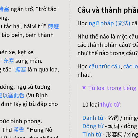
Câu và thành phầ
堵
塞
ngăn trở, "trở tắc"
ông.
Học
ngữ pháp (文法)
câ
 tắc hải, hải vi trì"
鯨
遊
i lấp biển, biển thành
Như thế nào là một câu
các thành phần câu? Đâu
ẽn xe, kẹt xe.
như thế nào trong câu?
c"
充
塞
sung mãn.
Học
cấu trúc câu
,
các lo
g tắc"
搪
塞
làm qua loa,
nhau.
tướng, ngự sử tương
Từ loại trong tiến
施
以
塞
此
咎
(Vu Định
 định lấy gì bù đắp cho
10 loại
thực từ
:
Danh từ
- 名词 / míngc
bức bình phong.
Động từ
- 动词 / dòngc
n Thư
漢
書
: "Hung Nô
Tính từ
- 形容詞 / xíngr