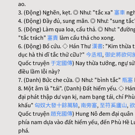
ao.
3. (Động) Nghẽn, kẹt. ◎ Như: "tắc xa"
塞
車
ngh
4. (Động) Đầy đủ, sung mãn. ◎ Như: "sung tắ
5. (Động) Làm qua loa, cẩu thả. ◎ Như: "đườn
"tắc trách"
塞
責
làm cẩu thả cho xong.
6. (Động) Bổ cứu. ◇ Hán Thư
漢
書
: "Kim thừa 
dục hà thi dĩ tắc thử cữu?"
今
丞
相
,
御
史
將
欲
何
Quốc truyện
于
定
國
傳
) Nay thừa tướng, ngự sử
điều lầm lỗi này?
7. (Danh) Bức che cửa. ◎ Như: "bình tắc"
瓶
塞
8. Một âm là "tái". (Danh) Đất hiểm yếu. ◇ Há
đại phát thập dư vạn kị, nam bạng tái, chí Phù
khấu"
匈
奴
大
發
十
餘
萬
騎
,
南
旁
塞
,
至
符
奚
廬
山
,
欲
Quốc truyện
趙
充
國
傳
) Hung Nô đem đại quân 
phía nam dựa vào đất hiểm yếu, đến Phù Hề L
phá.