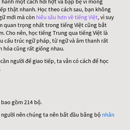
 hành một cách hời hợt và bập bẹ vì mong
ếp thật nhanh. Học theo cách sau, bạn không
gữ mới mà còn
hiểu sâu hơn về tiếng Việt
, vì suy
m quan trọng nhất trong tiếng Việt cũng bắt
. Cho nên, học tiếng Trung qua tiếng Việt là
iều cấu trúc ngữ pháp, từ ngữ và âm thanh rất
n hóa cũng rất giống nhau.
ần người để giao tiếp, ta vẫn có cách để học
.
, bao gồm 214 bộ.
on người nên chúng ta nên bắt đầu bằng bộ
nhân