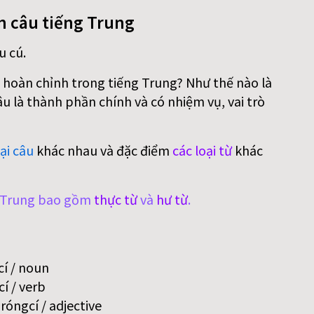
n câu tiếng Trung
u cú.
 hoàn chỉnh trong tiếng Trung? Như thế nào là
 là thành phần chính và có nhiệm vụ, vai trò
ại câu
khác nhau và đặc điểm
các loại từ
khác
g Trung bao gồm
thực từ
và
hư từ
.
í / noun
í / verb
óngcí / adjective