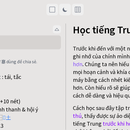
Học tiếng Tr
Trước khi đến với một 
ghi nhớ của chính mình
 塞 dùng để chia sẻ.
hơn
. Chúng ta nên hiểu
mọi hoạn cảnh và khía c
t
:
tái, tắc
máy bằng cách nhét kiế
hơn. Còn hiểu rõ sẽ giú
cách dễ dàng và hiệu qu
+10 nét)
Cách học sau đây tập t
nh thanh & hội ý
thú
, thấy được sự ảo di
⿱
𡨄
土
tiếng Trung
trước khi h
13