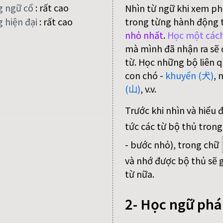
g ngữ cổ
:
rất cao
Nhìn từ ngữ khi xem ph
trong từng hành động 
 hiện đại
:
rất cao
nhỏ nhất
.
Học một cách
mà mình đã nhận ra sẽ c
từ. Học những bộ liên q
con chó -
khuyển (犬)
, 
(山)
, v.v.
Trước khi nhìn và hiểu 
tức các từ bộ thủ trong
- bước nhỏ), trong chữ
và nhớ được bộ thủ sẽ g
từ nữa.
2- Học ngữ ph