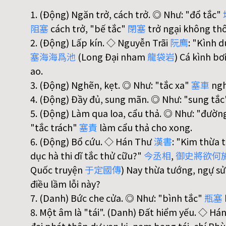
1. (Động) Ngăn trở, cách trở. ◎ Như: "đổ tắc"
阻
塞
cách trở, "bế tắc"
閉
塞
trở ngại không th
2. (Động) Lấp kín. ◇ Nguyễn Trãi
阮
廌
: "Kình du
塞
海
海
爲
池
(Long Đại nham
龍
袋
岩
) Cá kình bơ
ao.
3. (Động) Nghẽn, kẹt. ◎ Như: "tắc xa"
塞
車
ngh
4. (Động) Đầy đủ, sung mãn. ◎ Như: "sung tắ
5. (Động) Làm qua loa, cẩu thả. ◎ Như: "đườn
"tắc trách"
塞
責
làm cẩu thả cho xong.
6. (Động) Bổ cứu. ◇ Hán Thư
漢
書
: "Kim thừa 
dục hà thi dĩ tắc thử cữu?"
今
丞
相
,
御
史
將
欲
何
Quốc truyện
于
定
國
傳
) Nay thừa tướng, ngự sử
điều lầm lỗi này?
7. (Danh) Bức che cửa. ◎ Như: "bình tắc"
瓶
塞
8. Một âm là "tái". (Danh) Đất hiểm yếu. ◇ Há