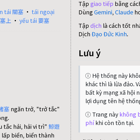
Tập
giao tiếp
bằng cách
n tái 關塞
•
tái ngoại
Dùng
Gemini
,
Claude
h
g 塞上
•
yếu tái 要塞
Tập
dịch
là cách tốt nh
Dịch
Đạo Đức Kinh
.
Lưu ý
ⓘ Hệ thống này khôn
khác thì là lừa đảo. 
bất kỳ mạng xã hội nà
lợi dụng tên hệ thốn
堵
塞
ngăn trở, "trở tắc"
ⓘ Trang này
không b
ông.
phí
khi còn tồn tại.
 tắc hải, hải vi trì"
鯨
遊
i lấp biển, biển thành