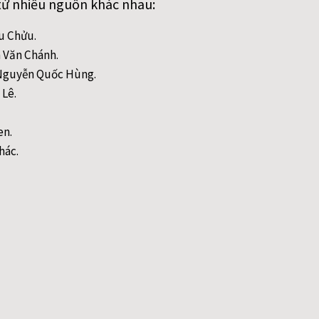
từ nhiều nguồn khác nhau:
ều Chửu.
n Văn Chánh.
- Nguyễn Quốc Hùng.
 Lê.
en.
hác.