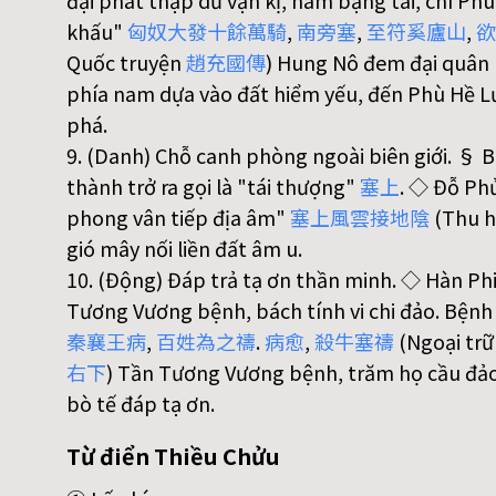
đại phát thập dư vạn kị, nam bạng tái, chí Phù
khấu"
匈
奴
大
發
十
餘
萬
騎
,
南
旁
塞
,
至
符
奚
廬
山
,
欲
Quốc truyện
趙
充
國
傳
) Hung Nô đem đại quân 
phía nam dựa vào đất hiểm yếu, đến Phù Hề L
phá.
9. (Danh) Chỗ canh phòng ngoài biên giới. § B
thành trở ra gọi là "tái thượng"
塞
上
. ◇ Đỗ Ph
phong vân tiếp địa âm"
塞
上
風
雲
接
地
陰
(Thu 
gió mây nối liền đất âm u.
10. (Động) Đáp trả tạ ơn thần minh. ◇ Hàn Ph
Tương Vương bệnh, bách tính vi chi đảo. Bệnh 
秦
襄
王
病
,
百
姓
為
之
禱
.
病
愈
,
殺
牛
塞
禱
(Ngoại trữ
右
下
) Tần Tương Vương bệnh, trăm họ cầu đảo 
bò tế đáp tạ ơn.
Từ điển Thiều Chửu