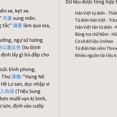
Dữ liệu được tổng hợp 
ẽn xe, kẹt xe.
Hán Việt tự điển - Thi
c"
充
塞
sung mãn.
Từ điển Hán Việt - Trầ
g tắc"
搪
塞
làm qua loa,
Hán Việt tân từ điển 
Bảng tra chữ Nôm - Hồ
tướng, ngự sử tương
Cơ sở dữ liệu Unihan.
施
以
塞
此
咎
(Vu Định
Từ điển hán nôm Thivi
 định lấy gì bù đắp cho
Nhiều nguồn tài liệu k
bức bình phong.
n Thư
漢
書
: "Hung Nô
 Hề Lư san, dục nhập vi
入
為
寇
(Triệu Sung
hơn mười vạn kị binh,
ư sơn, định vào cướp