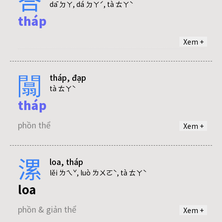
đáp
dā ㄉㄚ, dá ㄉㄚˊ, tà ㄊㄚˋ
tháp
phồn & giản thể
Xem +
đáp
闒
tháp, đạp
phồn thể
tà ㄊㄚˋ
tháp
phồn thể
Xem +
漯
loa, tháp
đạp
lěi ㄌㄟˇ, luò ㄌㄨㄛˋ, tà ㄊㄚˋ
loa
phồn thể
phồn & giản thể
Xem +