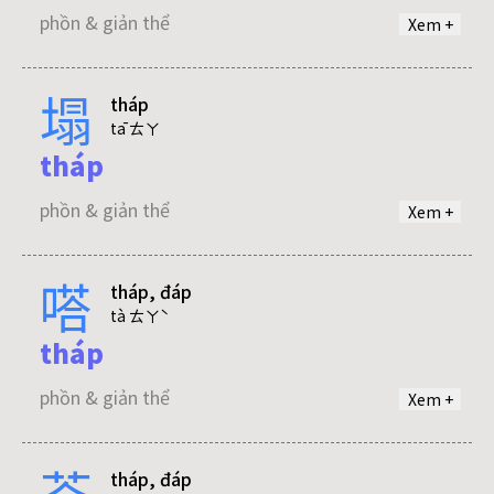
phồn & giản thể
Xem +
塌
tháp
thác
tā ㄊㄚ
tháp
phồn & giản thể
phồn & giản thể
Xem +
tháp
嗒
tháp, đáp
phồn & giản thể
tà ㄊㄚˋ
tháp
phồn & giản thể
Xem +
荅
tháp, đáp