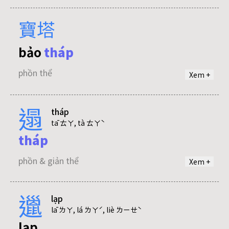
寶塔
tháp
bảo
tháp
phồn & giản thể
phồn thể
Xem +
遢
tháp
tā ㄊㄚ, tà ㄊㄚˋ
tháp
phồn & giản thể
Xem +
邋
lạp
lā ㄌㄚ, lá ㄌㄚˊ, liè ㄌㄧㄝˋ
lạp