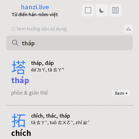
hanzi.live
Từ điển hán-nôm-việt
ⓘ Xem hướng dẫn sử dụng.
塔
tháp, đáp
dā ㄉㄚ, tǎ ㄊㄚˇ
tháp
phồn & giản thể
Xem +
拓
chích, thác, tháp
đáp
tà ㄊㄚˋ, tuò ㄊㄨㄛˋ, zhí ㄓˊ
chích
phồn & giản thể