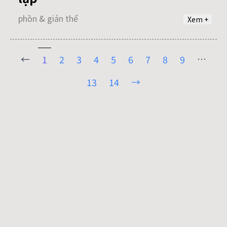
phồn & giản thể
Xem +
←
…
1
2
3
4
5
6
7
8
9
→
13
14