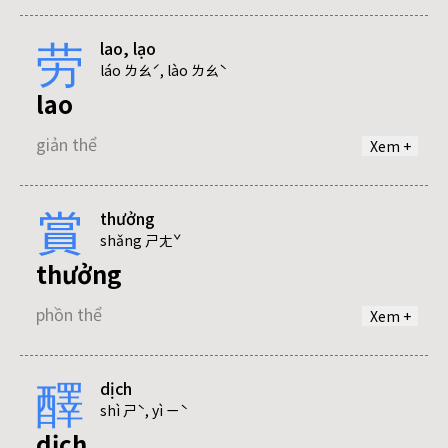
劳
lao, lạo
khao
láo ㄌㄠˊ, lào ㄌㄠˋ
lao
phồn thể
giản thể
Xem +
賞
thưởng
lạo
shǎng ㄕㄤˇ
thưởng
giản thể
phồn thể
Xem +
醳
dịch
shì ㄕˋ, yì ㄧˋ
dịch