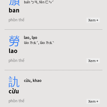
khiêu
bān ㄅㄢ, fén ㄈㄣˊ
ban
phồn thể
phồn thể
Xem +
nghiêu
勞
lao, lạo
phân
phồn thể
láo ㄌㄠˊ, lào ㄌㄠˋ
lao
phồn thể
phồn thể
Xem +
xao
phần
phồn thể
訅
cừu, khao
lạo
phồn thể
cừu
phồn thể
phồn thể
Xem +