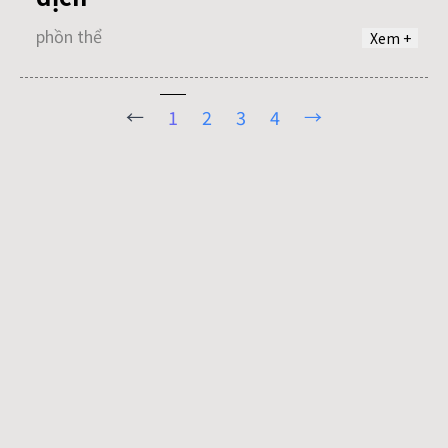
phồn thể
Xem +
←
→
1
2
3
4