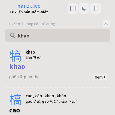
hanzi.live
Từ điển hán-nôm-việt
ⓘ Xem hướng dẫn sử dụng.
犒
khao
kào ㄎㄠˋ
khao
phồn & giản thể
Xem +
槁
cao, cảo, khao, khảo
gāo ㄍㄠ, gǎo ㄍㄠˇ, kào ㄎㄠˋ
cao