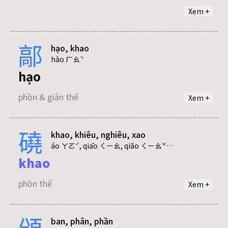
Xem +
cảo
鄗
hạo, khao
phồn & giản thể
hào ㄏㄠˋ
hạo
phồn & giản thể
Xem +
khao
磽
khao, khiêu, nghiêu, xao
khao
áo ㄚㄛˊ, qiāo ㄑㄧㄠ, qiǎo ㄑㄧㄠˇ, qiào ㄑㄧㄠˋ
khảo
khao
phồn & giản thể
phồn thể
Xem +
頒
ban, phân, phần