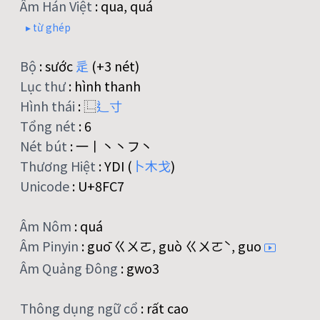
Âm Hán Việt
:
qua, quá
▸ từ ghép
Bộ
:
sước
辵
(+3 nét)
Lục thư
:
hình thanh
Hình thái
:
⿺
辶
寸
Tổng nét
:
6
Nét bút
:
一丨丶丶フ丶
Thương Hiệt
:
YDI (
卜
木
戈
)
Unicode
:
U+8FC7
Âm Nôm
:
quá
Âm Pinyin
:
guō ㄍㄨㄛ, guò ㄍㄨㄛˋ, guo
Âm Quảng Đông
:
gwo3
Thông dụng ngữ cổ
:
rất cao