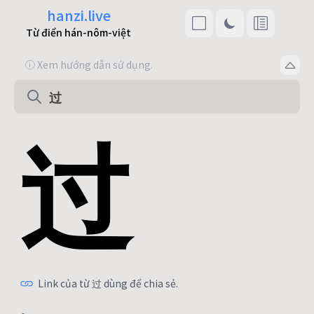
hanzi.live
Từ điển hán-nôm-việt
ⓘ Xem hướng dẫn sử dụng.
过
Link của từ 过 dùng để chia sẻ.