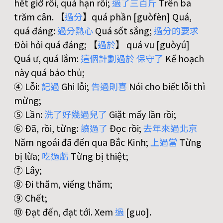
hết giờ rồi, quá hạn rồi;
過
了
三
百
斤
Trên ba
trăm cân. 【
過
分
】quá phần [guòfèn] Quá,
quá đáng:
過
分
熱
心
Quá sốt sắng;
過
分
的
要
求
Đòi hỏi quá đáng; 【
過
於
】 quá vu [guòyú]
Quá ư, quá lắm:
這
個
計
劃
過
於
保
守
了
Kế hoạch
này quá bảo thủ;
④ Lỗi:
記
過
Ghi lỗi;
告
過
則
喜
Nói cho biết lỗi thì
mừng;
⑤ Lần:
洗
了
好
幾
過
兒
了
Giặt mấy lần rồi;
⑥ Đã, rồi, từng:
讀
過
了
Đọc rồi;
去
年
來
過
北
京
Năm ngoái đã đến qua Bắc Kinh;
上
過
當
Từng
bị lừa;
吃
過
虧
Từng bị thiệt;
⑦ Lây;
⑧ Đi thăm, viếng thăm;
⑨ Chết;
⑩ Đạt đến, đạt tới. Xem
過
[guo].