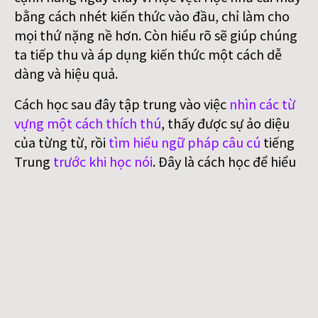
bằng cách nhét kiến thức vào đầu, chỉ làm cho
mọi thứ nặng nề hơn. Còn hiểu rõ sẽ giúp chúng
ta tiếp thu và áp dụng kiến thức một cách dễ
dàng và hiệu quả.
Cách học sau đây tập trung vào việc
nhìn các từ
vựng một cách thích thú
, thấy được sự ảo diệu
của từng từ, rồi
tìm hiểu ngữ pháp câu cú
tiếng
Trung
trước khi học nói
. Đây là cách học để hiểu
sâu về ngôn ngữ chứ không phải để thực hành
một cách hời hợt và bập bẹ vì mong muốn thực
dụng giao tiếp thật nhanh. Học theo cách sau,
bạn không những học một ngôn ngữ mới mà
còn
hiểu sâu hơn về tiếng Việt
, vì suy ra đa phần
các khái niệm quan trọng nhất trong tiếng Việt
cũng bắt nguồn từ tiếng Hán Nôm. Cho nên, học
tiếng Trung qua tiếng Việt là một lợi thế rất lớn: