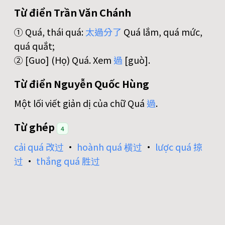
Từ điển Trần Văn Chánh
① Quá, thái quá:
太
過
分
了
Quá lắm, quá mức,
quá quắt;
② [Guo] (Họ) Quá. Xem
過
[guò].
Từ điển Nguyễn Quốc Hùng
Một lối viết giản dị của chữ Quá
過
.
Từ ghép
4
cải quá 改过
•
hoành quá 横过
•
lược quá 掠
过
•
thắng quá 胜过