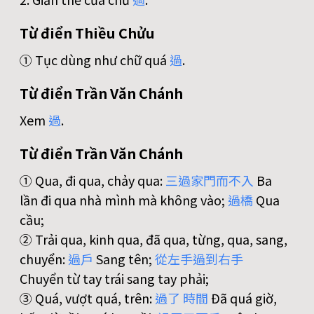
Từ điển Thiều Chửu
① Tục dùng như chữ quá
過
.
Từ điển Trần Văn Chánh
Xem
過
.
Từ điển Trần Văn Chánh
① Qua, đi qua, chảy qua:
三
過
家
門
而
不
入
Ba
lần đi qua nhà mình mà không vào;
過
橋
Qua
cầu;
② Trải qua, kinh qua, đã qua, từng, qua, sang,
chuyển:
過
戶
Sang tên;
從
左
手
過
到
右
手
Chuyển từ tay trái sang tay phải;
③ Quá, vượt quá, trên:
過
了
時
間
Đã quá giờ,