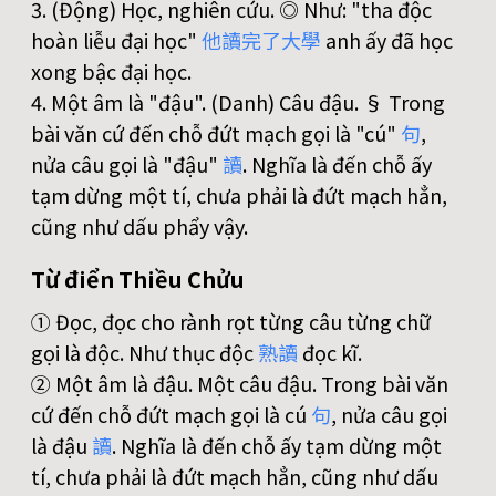
3. (Động) Học, nghiên cứu. ◎ Như: "tha độc
hoàn liễu đại học"
他
讀
完
了
大
學
anh ấy đã học
xong bậc đại học.
4. Một âm là "đậu". (Danh) Câu đậu. § Trong
bài văn cứ đến chỗ đứt mạch gọi là "cú"
句
,
nửa câu gọi là "đậu"
讀
. Nghĩa là đến chỗ ấy
tạm dừng một tí, chưa phải là đứt mạch hẳn,
cũng như dấu phẩy vậy.
Từ điển Thiều Chửu
① Đọc, đọc cho rành rọt từng câu từng chữ
gọi là độc. Như thục độc
熟
讀
đọc kĩ.
② Một âm là đậu. Một câu đậu. Trong bài văn
cứ đến chỗ đứt mạch gọi là cú
句
, nửa câu gọi
là đậu
讀
. Nghĩa là đến chỗ ấy tạm dừng một
tí, chưa phải là đứt mạch hẳn, cũng như dấu