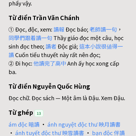
phẩy vậy.
Từ điển Trần Văn Chánh
① Đọc, độc, xem:
讀
報
Đọc báo;
老
師
讀
一
句
，
同
學
們
跟
着
讀
一
句
Thầy giáo đọc một câu, học
sinh đọc theo;
讀
者
Độc giả;
這
本
小
說
很
値
得
一
讀
Cuốn tiểu thuyết này rất nên đọc;
② Đi học:
他
讀
完
了
高
中
Anh ấy học xong cấp
ba.
Từ điển Nguyễn Quốc Hùng
Đọc chữ. Đọc sách — Một âm là Đậu. Xem Đậu.
Từ ghép
13
ám độc 暗讀
•
ánh nguyệt độc thư 映月讀書
•
ánh tuyết độc thư 映雪讀書
•
bạn độc 伴讀