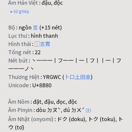
Âm Hán Việt
:
đậu, độc
▸ từ ghép
Bộ
:
ngôn
言
(+15 nét)
Lục thư
:
hình thanh
Hình thái
:
⿰
言
賣
Tổng nét
:
22
Nét bút
:
丶一一一丨フ一一丨一丨フ丨丨一丨フ
一一一ノ丶
Thương Hiệt
:
YRGWC (
卜
口
土
田
金
)
Unicode
:
U+8B80
Âm Nôm
:
đặt, đậu, đọc, độc
Âm Pinyin
:
dòu ㄉㄡˋ, dú ㄉㄨˊ
Âm Nhật (onyomi)
:
ドク (doku), トク (toku), ト
ウ (tō)