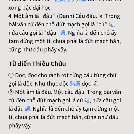
xong bậc đại học.
4. Một âm là "đậu". (Danh) Câu đậu. § Trong
bài văn cứ đến chỗ đứt mạch gọi là "cú"
句
,
nửa câu gọi là "đậu"
讀
. Nghĩa là đến chỗ ấy
tạm dừng một tí, chưa phải là đứt mạch hẳn,
cũng như dấu phẩy vậy.
Từ điển Thiều Chửu
① Đọc, đọc cho rành rọt từng câu từng chữ
gọi là độc. Như thục độc
熟
讀
đọc kĩ.
② Một âm là đậu. Một câu đậu. Trong bài văn
cứ đến chỗ đứt mạch gọi là cú
句
, nửa câu gọi
là đậu
讀
. Nghĩa là đến chỗ ấy tạm dừng một
tí, chưa phải là đứt mạch hẳn, cũng như dấu
phẩy vậy.