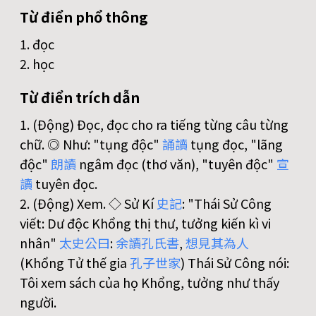
Từ điển phổ thông
1. đọc
2. học
Từ điển trích dẫn
1. (Động) Đọc, đọc cho ra tiếng từng câu từng
chữ. ◎ Như: "tụng độc"
誦
讀
tụng đọc, "lãng
độc"
朗
讀
ngâm đọc (thơ văn), "tuyên độc"
宣
讀
tuyên đọc.
2. (Động) Xem. ◇ Sử Kí
史
記
: "Thái Sử Công
viết: Dư độc Khổng thị thư, tưởng kiến kì vi
nhân"
太
史
公
曰
:
余
讀
孔
氏
書
,
想
見
其
為
人
(Khổng Tử thế gia
孔
子
世
家
) Thái Sử Công nói:
Tôi xem sách của họ Khổng, tưởng như thấy
người.