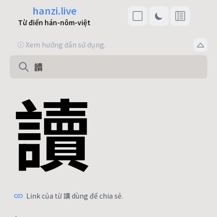
hanzi.live
Từ điển hán-nôm-việt
ⓘ Xem hướng dẫn sử dụng.
讀
Link của từ 讀 dùng để chia sẻ.