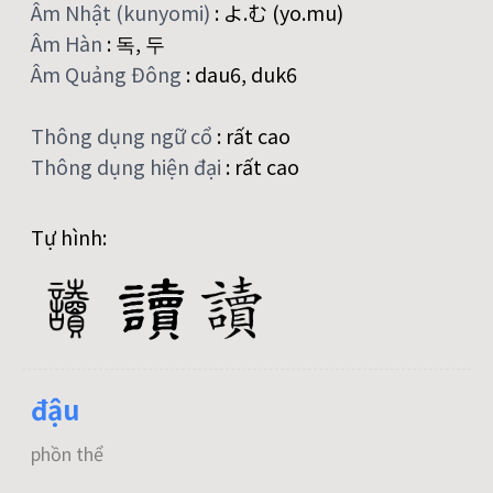
Âm Nhật (kunyomi)
:
よ.む (yo.mu)
Âm Hàn
:
독, 두
Âm Quảng Đông
:
dau6, duk6
Thông dụng ngữ cổ
:
rất cao
Thông dụng hiện đại
:
rất cao
Tự hình:
đậu
phồn thể