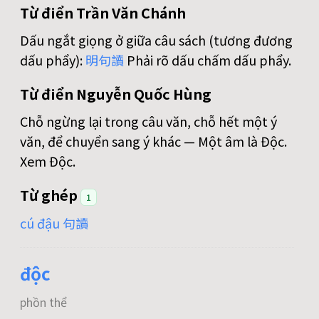
Từ điển Trần Văn Chánh
Dấu ngắt giọng ở giữa câu sách (tương đương
dấu phẩy):
明
句
讀
Phải rõ dấu chấm dấu phẩy.
Từ điển Nguyễn Quốc Hùng
Chỗ ngừng lại trong câu văn, chỗ hết một ý
văn, để chuyển sang ý khác — Một âm là Độc.
Xem Độc.
Từ ghép
1
cú đậu 句讀
độc
phồn thể