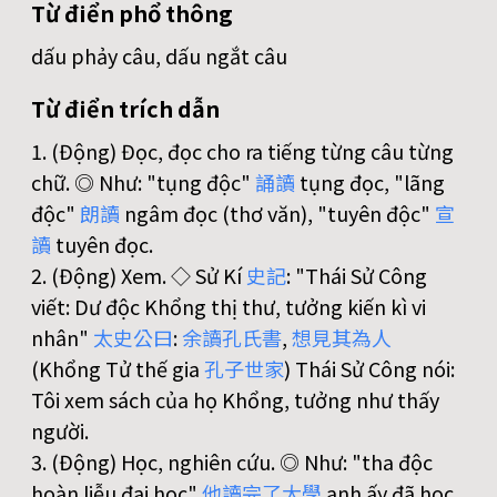
Từ điển phổ thông
dấu phảy câu, dấu ngắt câu
Từ điển trích dẫn
1. (Động) Đọc, đọc cho ra tiếng từng câu từng
chữ. ◎ Như: "tụng độc"
誦
讀
tụng đọc, "lãng
độc"
朗
讀
ngâm đọc (thơ văn), "tuyên độc"
宣
讀
tuyên đọc.
2. (Động) Xem. ◇ Sử Kí
史
記
: "Thái Sử Công
viết: Dư độc Khổng thị thư, tưởng kiến kì vi
nhân"
太
史
公
曰
:
余
讀
孔
氏
書
,
想
見
其
為
人
(Khổng Tử thế gia
孔
子
世
家
) Thái Sử Công nói:
Tôi xem sách của họ Khổng, tưởng như thấy
người.
3. (Động) Học, nghiên cứu. ◎ Như: "tha độc
hoàn liễu đại học"
他
讀
完
了
大
學
anh ấy đã học