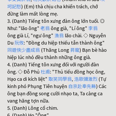
坷
記
愁
) (Em) thà chịu cha khiển trách, chớ
đừng làm mất lòng mẹ.
3. (Danh) Tiếng tôn xưng đàn ông lớn tuổi. ◎
Như: "lão ông"
老
翁
ông già, "Lí ông"
李
翁
ông già Lí, "ngư ông"
漁
翁
lão chài. ◇ Nguyễn
Du
阮
攸
: "Đồng du hiệp thiếu tẫn thành ông"
同
遊
俠
少
盡
成
翁
(Thăng Long
昇
龍
) Bạn bè hào
hiệp lúc nhỏ đều thành những ông già.
4. (Danh) Tiếng tôn xưng đối với người đàn
ông. ◇ Đỗ Phủ
杜
甫
: "Thủ tiếu đồng học ông,
Hạo ca di kích liệt"
取
笑
同
學
翁
,
浩
歌
彌
激
烈
(Tự
kinh phó Phụng Tiên huyện
自
京
赴
奉
先
縣
) Các
ông bạn đồng song cười nhạo ta, Ta càng ca
vang hăng tợn nữa.
5. (Danh) Lông cổ chim.
6. (Danh) Họ "Ông".