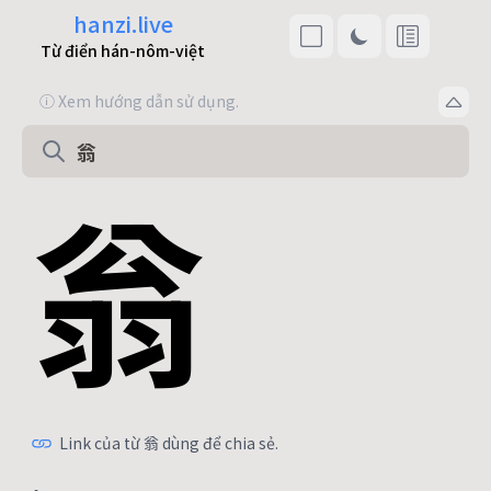
hanzi.live
Từ điển hán-nôm-việt
ⓘ Xem hướng dẫn sử dụng.
翁
Link của từ 翁 dùng để chia sẻ.