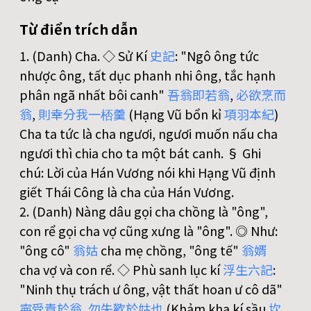
Từ điển trích dẫn
1. (Danh) Cha. ◇ Sử Kí
史
記
: "Ngô ông tức
nhược ông, tất dục phanh nhi ông, tắc hạnh
phân ngã nhất bôi canh"
吾
翁
即
若
翁
,
必
欲
烹
而
翁
,
則
幸
分
我
一
桮
羹
(Hạng Vũ bổn kỉ
項
羽
本
紀
)
Cha ta tức là cha ngươi, ngươi muốn nấu cha
ngươi thì chia cho ta một bát canh. § Ghi
chú: Lời của Hán Vương nói khi Hạng Vũ định
giết Thái Công là cha của Hán Vương.
2. (Danh) Nàng dâu gọi cha chồng là "ông",
con rể gọi cha vợ cũng xưng là "ông". ◎ Như:
"ông cô"
翁
姑
cha mẹ chồng, "ông tế"
翁
婿
cha vợ và con rể. ◇ Phù sanh lục kí
浮
生
六
記
:
"Ninh thụ trách ư ông, vật thất hoan ư cô dã"
寧
受
責
於
翁
,
勿
失
歡
於
姑
也
(Khảm kha kí sầu
坎