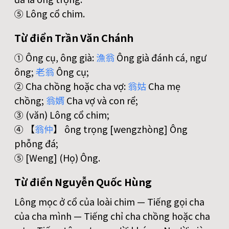
⑤ Lông cổ chim.
Từ điển Trần Văn Chánh
① Ông cụ, ông già:
漁
翁
Ông già đánh cá, ngư
ông;
老
翁
Ông cụ;
② Cha chồng hoặc cha vợ:
翁
姑
Cha mẹ
chồng;
翁
婿
Cha vợ và con rể;
③ (văn) Lông cổ chim;
④ 【
翁
仲
】 ông trọng [wengzhòng] Ông
phỗng đá;
⑤ [Weng] (Họ) Ông.
Từ điển Nguyễn Quốc Hùng
Lông mọc ở cổ của loài chim — Tiếng gọi cha
của cha mình — Tiếng chỉ cha chồng hoặc cha