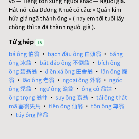
vợ — Tiếng tôn xưng người khác — Người già.
Hát nói của Dương Khuê có câu: » Quân kim
hứa giá ngã thành ông « ( nay em tới tuổi lấy
chồng thì ta đã thành người già ).
Từ ghép
18
bá ông 伯翁
•
bạch đầu ông 白頭翁
•
băng
ông 冰翁
•
bất đảo ông 不倒翁
•
bích ông
ông 碧翁翁
•
điền xá ông 田舍翁
•
lãn ông 懶
翁
•
lão ông 老翁
•
ngoại ông 外翁
•
ngốc
ông 禿翁
•
ngư ông 漁翁
•
ông cô 翁姑
•
ông trọng 翁仲
•
suy ông 衰翁
•
tái ông thất
mã 塞翁失馬
•
tiên ông 仙翁
•
tôn ông 尊翁
•
túy ông 醉翁