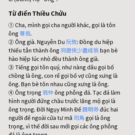
Từ điển Thiều Chửu
① Cha, mình gọi cha người khác, gọi là tôn
ông
尊
翁
.
② Ông già. Nguyễn Du
阮
攸
: Ðồng du hiệp
thiếu tẫn thành ông
同
遊
俠
少
盡
成
翁
bạn bè
hào hiệp lúc nhỏ đều thành ông già.
③ Tiếng gọi tôn quý, như nàng dâu gọi bố
chồng là ông, con rể gọi bố vợ cũng xưng là
ông. Bạn bè tôn nhau cũng xưng là ông.
④ Ông trọng
翁
仲
ông phỗng đá. Tạc đá làm
hình người đứng chầu trước lăng mộ gọi là
ông trọng. Ðời Ngụy Minh Ðế
魏
明
帝
đúc hai
người để ngoài cửa tư mã
司
馬
gọi là ông
trọng, vì thế đời sau mới gọi các ông phỗng
đá là ông trọng.