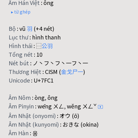
Âm Hán Việt
:
ông
▸ từ ghép
Bộ
:
vũ
羽
(+4 nét)
Lục thư
:
hình thanh
Hình thái
:
⿱
公
羽
Tổng nét
:
10
Nét bút
:
ノ丶フ丶フ丶一フ丶一
Thương Hiệt
:
CISM (
金
戈
尸
一
)
Unicode
:
U+7FC1
Âm Nôm
:
òng, ông
Âm Pinyin
:
wēng ㄨㄥ, wěng ㄨㄥˇ
Âm Nhật (onyomi)
:
オウ (ō)
Âm Nhật (kunyomi)
:
おきな (okina)
Âm Hàn
:
옹