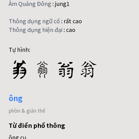
Âm Quảng Đông
:
jung1
Thông dụng ngữ cổ
:
rất cao
Thông dụng hiện đại
:
cao
Tự hình:
ông
phồn & giản thể
Từ điển phổ thông
ông cụ