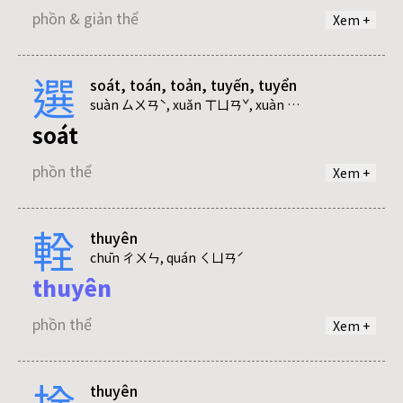
phồn & giản thể
Xem +
選
soát, toán, toản, tuyến, tuyển
suàn ㄙㄨㄢˋ, xuǎn ㄒㄩㄢˇ, xuàn ㄒㄩㄢˋ
soát
phồn thể
Xem +
輇
thuyên
toán
chūn ㄔㄨㄣ, quán ㄑㄩㄢˊ
thuyên
phồn thể
phồn thể
Xem +
toản
拴
thuyên