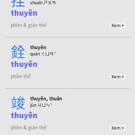
shuān ㄕㄨㄢ
thuyên
tuyến
phồn & giản thể
Xem +
phồn thể
銓
thuyên
quán ㄑㄩㄢˊ
tuyển
thuyên
phồn thể
phồn thể
Xem +
竣
thuyên, thuân
jùn ㄐㄩㄣˋ
thuyên
phồn & giản thể
Xem +