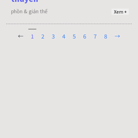
phồn & giản thể
Xem +
←
→
1
2
3
4
5
6
7
8