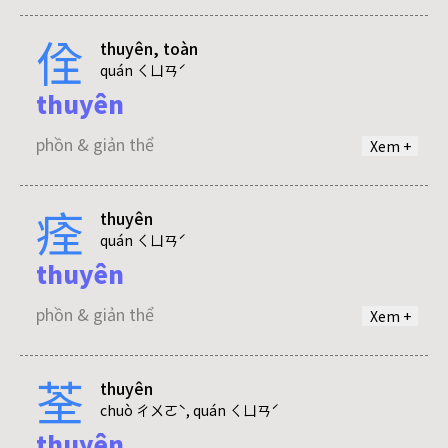
佺
thuyên, toàn
thuân
quán ㄑㄩㄢˊ
thuyên
phồn & giản thể
phồn & giản thể
Xem +
痊
thuyên
toàn
quán ㄑㄩㄢˊ
thuyên
phồn & giản thể
phồn & giản thể
Xem +
荃
thuyên
chuò ㄔㄨㄛˋ, quán ㄑㄩㄢˊ
thuyên