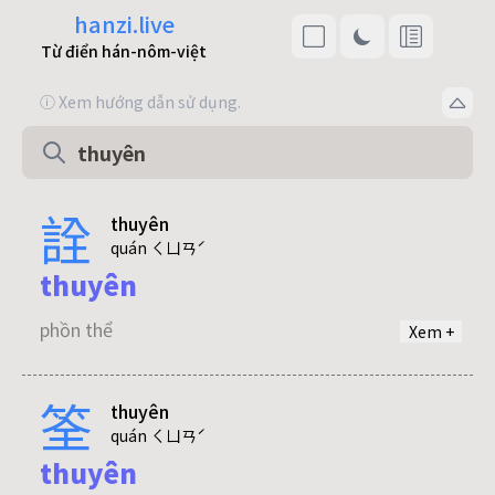
hanzi.live
Từ điển hán-nôm-việt
ⓘ Xem hướng dẫn sử dụng.
詮
thuyên
quán ㄑㄩㄢˊ
thuyên
phồn thể
Xem +
筌
thuyên
quán ㄑㄩㄢˊ
thuyên