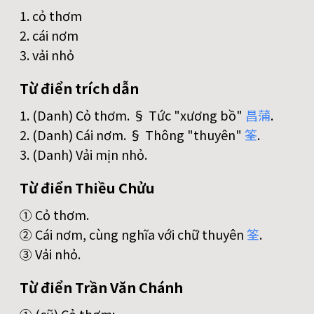
1. cỏ thơm
2. cái nơm
3. vải nhỏ
Từ điển trích dẫn
1. (Danh) Cỏ thơm. § Tức "xương bồ"
昌
蒲
.
2. (Danh) Cái nơm. § Thông "thuyên"
筌
.
3. (Danh) Vải mịn nhỏ.
Từ điển Thiều Chửu
① Cỏ thơm.
② Cái nơm, cùng nghĩa với chữ thuyên
筌
.
③ Vải nhỏ.
Từ điển Trần Văn Chánh