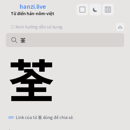
hanzi.live
Từ điển hán-nôm-việt
ⓘ Xem hướng dẫn sử dụng.
荃
Link của từ 荃 dùng để chia sẻ.