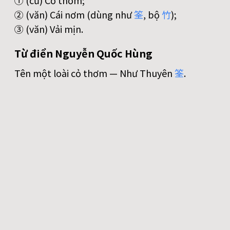
① (cũ) Cỏ thơm;
② (văn) Cái nơm (dùng như
筌
, bộ
竹
);
③ (văn) Vải mịn.
Từ điển Nguyễn Quốc Hùng
Tên một loài cỏ thơm — Như Thuyên
筌
.