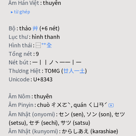
Âm Hán Việt
:
thuyên
▸ từ ghép
Bộ
:
thảo
艸
(+6 nét)
Lục thư
:
hình thanh
Hình thái
:
⿱
艹
全
Tổng nét
:
9
Nét bút
:
一丨丨ノ丶一一丨一
Thương Hiệt
:
TOMG (
廿
人
一
土
)
Unicode
:
U+8343
Âm Nôm
:
thuyên
Âm Pinyin
:
chuò ㄔㄨㄛˋ, quán ㄑㄩㄢˊ
Âm Nhật (onyomi)
:
セン (sen), ソン (son), セツ
(setsu), セチ (sechi), サツ (satsu)
Âm Nhật (kunyomi)
:
からしあえ (karashiae)