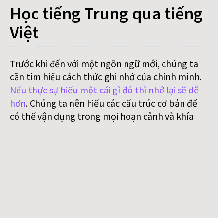
Học tiếng Trung qua tiếng
Việt
Trước khi đến với một ngôn ngữ mới, chúng ta
cần tìm hiểu cách thức ghi nhớ của chính mình.
Nếu thực sự hiểu một cái gì đó thì nhớ lại sẽ dễ
hơn
. Chúng ta nên hiểu các cấu trúc cơ bản để
có thể vận dụng trong mọi hoạn cảnh và khía
cạnh hàng ngày thay vì học vẹt. Học như cái máy
bằng cách nhét kiến thức vào đầu, chỉ làm cho
mọi thứ nặng nề hơn. Còn hiểu rõ sẽ giúp chúng
ta tiếp thu và áp dụng kiến thức một cách dễ
dàng và hiệu quả.
Cách học sau đây tập trung vào việc
nhìn các từ
vựng một cách thích thú
, thấy được sự ảo diệu