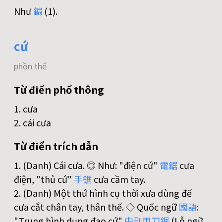
Như
鋦
(1).
cứ
phồn thể
Từ điển phổ thông
1. cưa
2. cái cưa
Từ điển trích dẫn
1. (Danh) Cái cưa. ◎ Như: "điện cứ"
電
鋸
cưa
điện, "thủ cứ"
手
鋸
cưa cầm tay.
2. (Danh) Một thứ hình cụ thời xưa dùng để
cưa cắt chân tay, thân thể. ◇ Quốc ngữ
國
語
:
"Trung hình dụng đao cứ"
中
刑
用
刀
鋸
(Lỗ ngữ