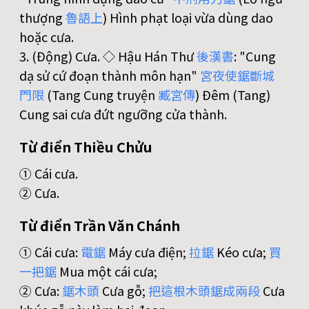
thượng
魯
語
上
) Hình phạt loại vừa dùng dao
hoặc cưa.
3. (Động) Cưa. ◇ Hậu Hán Thư
後
漢
書
: "Cung
dạ sử cứ đoạn thành môn hạn"
宮
夜
使
鋸
斷
城
門
限
(Tang Cung truyện
臧
宮
傳
) Đêm (Tang)
Cung sai cưa đứt ngưỡng cửa thành.
Từ điển Thiều Chửu
① Cái cưa.
② Cưa.
Từ điển Trần Văn Chánh
① Cái cưa:
電
鋸
Máy cưa điện;
拉
鋸
Kéo cưa;
買
一
把
鋸
Mua một cái cưa;
② Cưa:
鋸
木
頭
Cưa gỗ;
把
這
根
木
頭
鋸
成
兩
段
Cưa