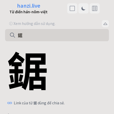
hanzi.live
Từ điển hán-nôm-việt
ⓘ Xem hướng dẫn sử dụng.
鋸
Link của từ 鋸 dùng để chia sẻ.