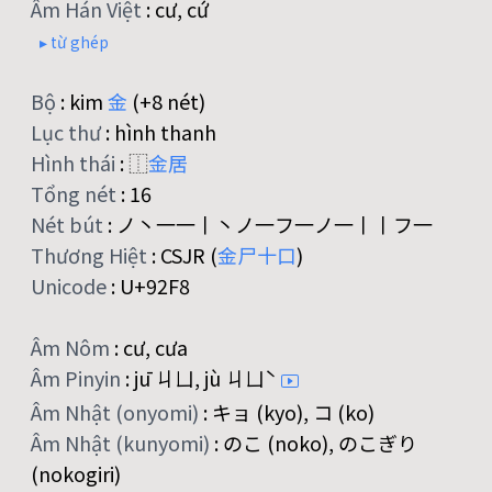
Âm Hán Việt
:
cư, cứ
▸ từ ghép
Bộ
:
kim
金
(+8 nét)
Lục thư
:
hình thanh
Hình thái
:
⿰
金
居
Tổng nét
:
16
Nét bút
:
ノ丶一一丨丶ノ一フ一ノ一丨丨フ一
Thương Hiệt
:
CSJR (
金
尸
十
口
)
Unicode
:
U+92F8
Âm Nôm
:
cư, cưa
Âm Pinyin
:
jū ㄐㄩ, jù ㄐㄩˋ
Âm Nhật (onyomi)
:
キョ (kyo), コ (ko)
Âm Nhật (kunyomi)
:
のこ (noko), のこぎり
(nokogiri)