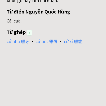
khúc gỗ này làm hai đoạn.
Từ điển Nguyễn Quốc Hùng
Cái cưa.
Từ ghép
3
cứ nha 鋸牙
•
cứ tiết 鋸屑
•
cứ xỉ 鋸齒