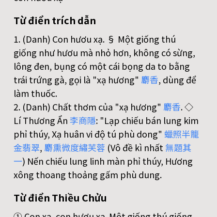
Từ điển trích dẫn
1. (Danh) Con hươu xạ. § Một giống thú
giống như hươu mà nhỏ hơn, không có sừng,
lông đen, bụng có một cái bọng da to bằng
trái trứng gà, gọi là "xạ hương"
麝
香
, dùng để
làm thuốc.
2. (Danh) Chất thơm của "xạ hương"
麝
香
. ◇
Lí Thương Ẩn
李
商
隱
: "Lạp chiếu bán lung kim
phỉ thúy, Xạ huân vi độ tú phù dong"
蠟
照
半
籠
金
翡
翠
,
麝
熏
微
度
繡
芙
蓉
(Vô đề kì nhất
無
題
其
一
) Nến chiếu lung linh màn phỉ thúy, Hương
xông thoang thoảng gấm phù dung.
Từ điển Thiều Chửu
① Con xạ, con hươu xạ. Một giống thú giống