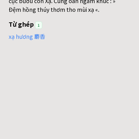
cục bướu con Xạ. Cung oán ngâm khúc : »
Đệm hồng thúy thơm tho mùi xạ «.
Từ ghép
1
xạ hương 麝香