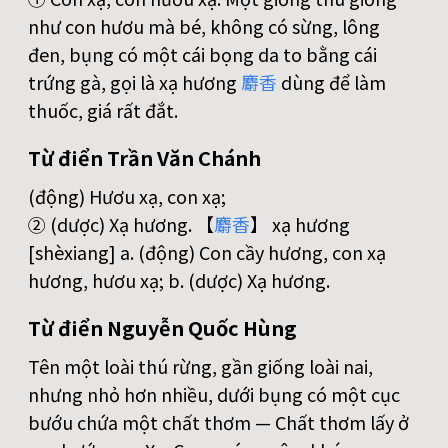
như con hươu mà bé, không có sừng, lông
đen, bụng có một cái bọng da to bằng cái
trứng gà, gọi là xạ hương
麝
香
dùng để làm
thuốc, giá rất đắt.
Từ điển Trần Văn Chánh
(động) Hươu xạ, con xạ;
② (dược) Xạ hương. 【
麝
香
】 xạ hương
[shèxiang] a. (động) Con cầy hương, con xạ
hương, hươu xạ; b. (dược) Xạ hương.
Từ điển Nguyễn Quốc Hùng
Tên một loài thú rừng, gần giống loài nai,
nhưng nhỏ hơn nhiều, dưới bụng có một cục
bướu chứa một chất thơm — Chất thơm lấy ở