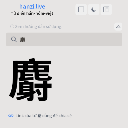
hanzi.live
Từ điển hán-nôm-việt
ⓘ Xem hướng dẫn sử dụng.
麝
Link của từ 麝 dùng để chia sẻ.