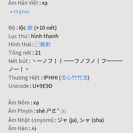
Âm Hán Việt
:
xạ
▸ từ ghép
Bộ
:
lộc
鹿
(+10 nét)
Lục thư
:
hình thanh
Hình thái
:
⿸
鹿
射
Tổng nét
:
21
Nét bút
:
丶一ノフ丨丨一一フノフノ丨フ一一一
ノ一丨丶
Thương Hiệt
:
IPHHI (
戈
心
竹
竹
戈
)
Unicode
:
U+9E9D
Âm Nôm
:
xạ
Âm Pinyin
:
shè ㄕㄜˋ
Âm Nhật (onyomi)
:
ジャ (ja), シャ (sha)
Âm Hàn
:
사