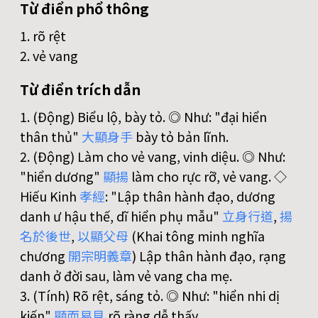
Từ điển phổ thông
1. rõ rệt
2. vẻ vang
Từ điển trích dẫn
1. (Động) Biểu lộ, bày tỏ. ◎ Như: "đại hiển
thân thủ"
大
顯
身
手
bày tỏ bản lĩnh.
2. (Động) Làm cho vẻ vang, vinh diệu. ◎ Như:
"hiển dương"
顯
揚
làm cho rực rỡ, vẻ vang. ◇
Hiếu Kinh
孝
經
: "Lập thân hành đạo, dương
danh ư hậu thế, dĩ hiển phụ mẫu"
立
身
行
道
,
揚
名
於
後
世
,
以
顯
父
母
(Khai tông minh nghĩa
chương
開
宗
明
義
章
) Lập thân hành đạo, rạng
danh ở đời sau, làm vẻ vang cha mẹ.
3. (Tính) Rõ rệt, sáng tỏ. ◎ Như: "hiển nhi dị
kiến"
顯
而
易
見
rõ ràng dễ thấy.