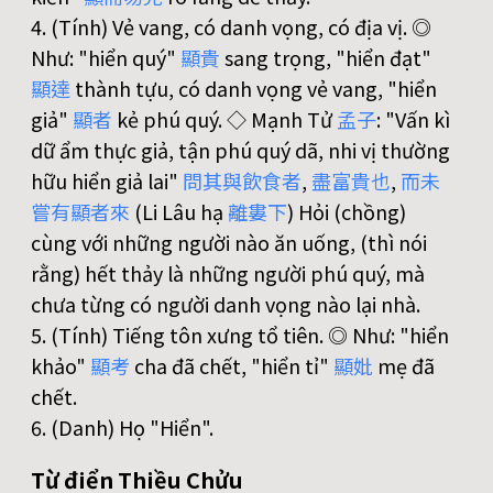
4. (Tính) Vẻ vang, có danh vọng, có địa vị. ◎
Như: "hiển quý"
顯
貴
sang trọng, "hiển đạt"
顯
達
thành tựu, có danh vọng vẻ vang, "hiển
giả"
顯
者
kẻ phú quý. ◇ Mạnh Tử
孟
子
: "Vấn kì
dữ ẩm thực giả, tận phú quý dã, nhi vị thường
hữu hiển giả lai"
問
其
與
飲
食
者
,
盡
富
貴
也
,
而
未
嘗
有
顯
者
來
(Li Lâu hạ
離
婁
下
) Hỏi (chồng)
cùng với những người nào ăn uống, (thì nói
rằng) hết thảy là những người phú quý, mà
chưa từng có người danh vọng nào lại nhà.
5. (Tính) Tiếng tôn xưng tổ tiên. ◎ Như: "hiển
khảo"
顯
考
cha đã chết, "hiển tỉ"
顯
妣
mẹ đã
chết.
6. (Danh) Họ "Hiển".
Từ điển Thiều Chửu