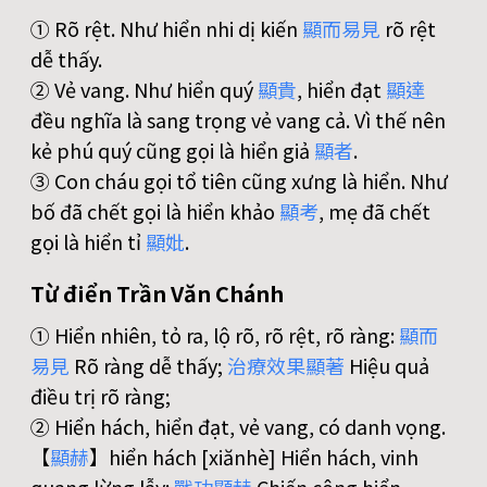
① Rõ rệt. Như hiển nhi dị kiến
顯
而
易
見
rõ rệt
dễ thấy.
② Vẻ vang. Như hiển quý
顯
貴
, hiển đạt
顯
達
đều nghĩa là sang trọng vẻ vang cả. Vì thế nên
kẻ phú quý cũng gọi là hiển giả
顯
者
.
③ Con cháu gọi tổ tiên cũng xưng là hiển. Như
bố đã chết gọi là hiển khảo
顯
考
, mẹ đã chết
gọi là hiển tỉ
顯
妣
.
Từ điển Trần Văn Chánh
① Hiển nhiên, tỏ ra, lộ rõ, rõ rệt, rõ ràng:
顯
而
易
見
Rõ ràng dễ thấy;
治
療
效
果
顯
著
Hiệu quả
điều trị rõ ràng;
② Hiển hách, hiển đạt, vẻ vang, có danh vọng.
【
顯
赫
】hiển hách [xiănhè] Hiển hách, vinh