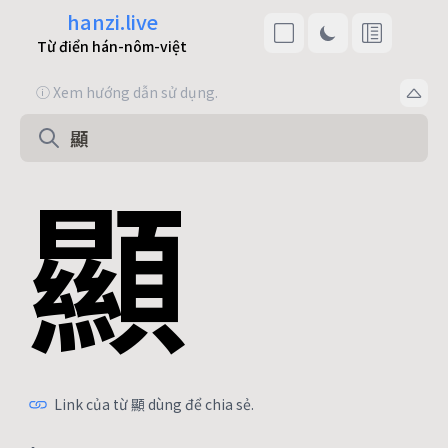
hanzi.live
Từ điển hán-nôm-việt
ⓘ Xem hướng dẫn sử dụng.
顯
Link của từ 顯 dùng để chia sẻ.