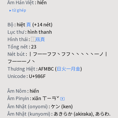
Âm Hán Việt
:
hiển
▸ từ ghép
Bộ
:
hiệt
頁
(+14 nét)
Lục thư
:
hình thanh
Hình thái
:
⿰
㬎
頁
Tổng nét
:
23
Nét bút
:
丨フ一一フフ丶フフ丶丶丶丶丶一ノ丨
フ一一一ノ丶
Thương Hiệt
:
AFMBC (
日
火
一
月
金
)
Unicode
:
U+986F
Âm Nôm
:
hiển
Âm Pinyin
:
xiǎn ㄒㄧㄢˇ
Âm Nhật (onyomi)
:
ケン (ken)
Âm Nhật (kunyomi)
:
あきらか (akiraka), あらわ.