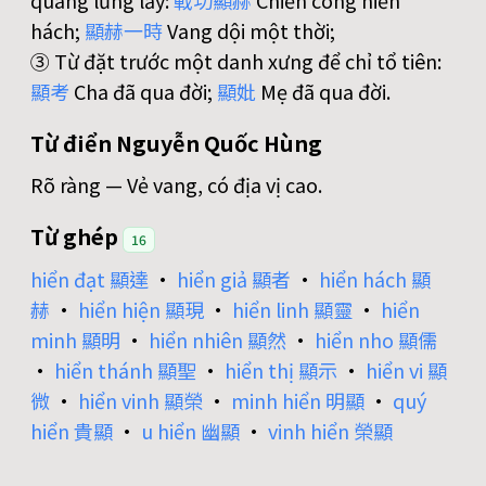
quang lừng lẫy:
戰
功
顯
赫
Chiến công hiển
hách;
顯
赫
一
時
Vang dội một thời;
③ Từ đặt trước một danh xưng để chỉ tổ tiên:
顯
考
Cha đã qua đời;
顯
妣
Mẹ đã qua đời.
Từ điển Nguyễn Quốc Hùng
Rõ ràng — Vẻ vang, có địa vị cao.
Từ ghép
16
hiển đạt 顯達
•
hiển giả 顯者
•
hiển hách 顯
赫
•
hiển hiện 顯現
•
hiển linh 顯靈
•
hiển
minh 顯明
•
hiển nhiên 顯然
•
hiển nho 顯儒
•
hiển thánh 顯聖
•
hiển thị 顯示
•
hiển vi 顯
微
•
hiển vinh 顯榮
•
minh hiển 明顯
•
quý
hiển 貴顯
•
u hiển 幽顯
•
vinh hiển 榮顯