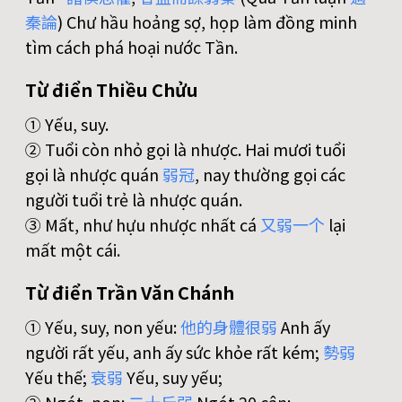
秦
論
) Chư hầu hoảng sợ, họp làm đồng minh
tìm cách phá hoại nước Tần.
Từ điển Thiều Chửu
① Yếu, suy.
② Tuổi còn nhỏ gọi là nhược. Hai mươi tuổi
gọi là nhược quán
弱
冠
, nay thường gọi các
người tuổi trẻ là nhược quán.
③ Mất, như hựu nhược nhất cá
又
弱
一
个
lại
mất một cái.
Từ điển Trần Văn Chánh
① Yếu, suy, non yếu:
他
的
身
體
很
弱
Anh ấy
người rất yếu, anh ấy sức khỏe rất kém;
勢
弱
Yếu thế;
衰
弱
Yếu, suy yếu;