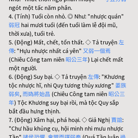
ngót một tấc năm phân.
4. (Tính) Tuổi còn nhỏ. ◎ Như: "nhược quán"
弱
冠
hai mươi tuổi (đến tuổi làm lễ đội mũ,
thời xưa), tuổi trẻ.
5. (Động) Mất, chết, tổn thất. ◇ Tả truyện
左
傳
: "Hựu nhược nhất cá yên"
又
弱
一
個
焉
(Chiêu Công tam niên
昭
公
三
年
) Lại chết mất
một người.
6. (Động) Suy bại. ◇ Tả truyện
左
傳
: "Khương
tộc nhược hĩ, nhi Quy tương thủy xương"
姜
族
弱
矣
,
而
媯
將
始
昌
(Chiêu Công tam niên
昭
公
三
年
) Tộc Khương suy bại rồi, mà tộc Quy sắp
bắt đầu hưng thịnh.
7. (Động) Xâm hại, phá hoại. ◇ Giả Nghị
賈
誼
:
"Chư hầu khủng cụ, hội minh nhi mưu nhược
Tần"
諸
侯
恐
懼
,
會
盟
而
謀
弱
秦
(Quá Tần luận
過