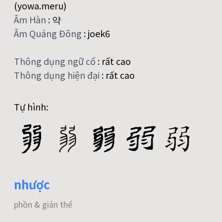
(yowa.meru)
Âm Hàn
:
약
Âm Quảng Đông
:
joek6
Thông dụng ngữ cổ
:
rất cao
Thông dụng hiện đại
:
rất cao
Tự hình:
nhược
phồn & giản thể