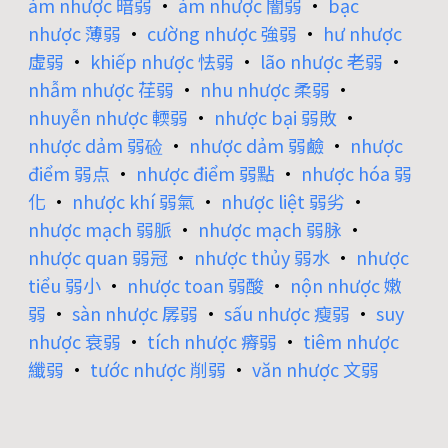
ám nhược 暗弱
•
ám nhược 闇弱
•
bạc
nhược 薄弱
•
cường nhược 強弱
•
hư nhược
虛弱
•
khiếp nhược 怯弱
•
lão nhược 老弱
•
nhẫm nhược 荏弱
•
nhu nhược 柔弱
•
nhuyễn nhược 輭弱
•
nhược bại 弱敗
•
nhược dảm 弱硷
•
nhược dảm 弱鹼
•
nhược
điểm 弱点
•
nhược điểm 弱點
•
nhược hóa 弱
化
•
nhược khí 弱氣
•
nhược liệt 弱劣
•
nhược mạch 弱脈
•
nhược mạch 弱脉
•
nhược quan 弱冠
•
nhược thủy 弱水
•
nhược
tiểu 弱小
•
nhược toan 弱酸
•
nộn nhược 嫩
弱
•
sàn nhược 孱弱
•
sấu nhược 瘦弱
•
suy
nhược 衰弱
•
tích nhược 瘠弱
•
tiêm nhược
纖弱
•
tước nhược 削弱
•
văn nhược 文弱