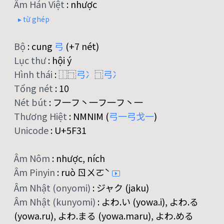
Âm Hán Việt
:
nhược
▸ từ ghép
Bộ
:
cung
弓
(+7 nét)
Lục thư
:
hội ý
Hình thái
:
⿰⿹
弓
冫
⿹
弓
冫
Tổng nét
:
10
Nét bút
:
フ一フ丶一フ一フ丶一
Thương Hiệt
:
NMNIM (
弓
一
弓
戈
一
)
Unicode
:
U+5F31
Âm Nôm
:
nhược, ních
Âm Pinyin
:
ruò ㄖㄨㄛˋ
Âm Nhật (onyomi)
:
ジャク (jaku)
Âm Nhật (kunyomi)
:
よわ.い (yowa.i), よわ.る
(yowa.ru), よわ.まる (yowa.maru), よわ.める