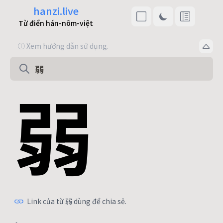
hanzi.live
Từ điển hán-nôm-việt
ⓘ Xem hướng dẫn sử dụng.
弱
Link của từ 弱 dùng để chia sẻ.