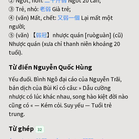
② Ngót, non:
二
十
斤
弱
Ngót 20 cân;
③ Trẻ, nhỏ:
老
弱
Già trẻ;
④ (văn) Mất, chết:
又
弱
一
個
Lại mất một
người;
⑤ (văn) 【
弱
冠
】nhược quán [ruòguàn] (cũ)
Nhược quán (xưa chỉ thanh niên khoảng 20
tuổi).
Từ điển Nguyễn Quốc Hùng
Yếu đuối. Bình Ngô đại cáo của Nguyễn Trãi,
bản dịch của Bùi Kỉ có câu: » Dẫu cường
nhược có lúc khác nhau, song hào kiệt đời nào
cũng có « — Kém cỏi. Suy yếu — Tuổi trẻ
trung.
Từ ghép
32