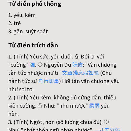
Từ điển phổ thông
1. yếu, kém
2. trẻ
3. gần, suýt soát
Từ điển trích dẫn
1. (Tính) Yếu sức, yếu đuối. § Đối lại với
"cường"
強
. ◇ Nguyễn Du
阮
攸
: "Văn chương
tàn tức nhược như ti"
文
章
殘
息
弱
如
絲
(Chu
hành tức sự
舟
行
即
事
) Hơi tàn văn chương yếu
như sợi tơ.
2. (Tính) Yếu kém, không đủ cứng dắn, thiếu
kiên cường. ◎ Như: "nhu nhược"
柔
弱
yếu
hèn.
3. (Tính) Ngót, non (số lượng chưa đủ). ◎
Như: "nhất thốn ngũ phân nhược"
一
寸
五
分
弱