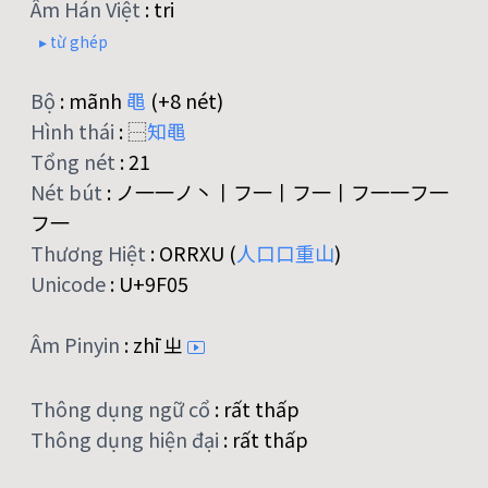
Âm Hán Việt
:
tri
▸ từ ghép
Bộ
:
mãnh
黽
(+8 nét)
Hình thái
:
⿱
知
黽
Tổng nét
:
21
Nét bút
:
ノ一一ノ丶丨フ一丨フ一丨フ一一フ一
フ一
Thương Hiệt
:
ORRXU (
人
口
口
重
山
)
Unicode
:
U+9F05
Âm Pinyin
:
zhī ㄓ
Thông dụng ngữ cổ
:
rất thấp
Thông dụng hiện đại
:
rất thấp