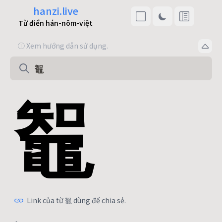
hanzi.live
Từ điển hán-nôm-việt
ⓘ Xem hướng dẫn sử dụng.
鼅
Link của từ 鼅 dùng để chia sẻ.