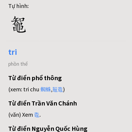
Tự hình:
tri
phồn thể
Từ điển phổ thông
(xem: tri chu
蜘
蛛
,
鼅
鼄
)
Từ điển Trần Văn Chánh
(văn) Xem
鼄
.
Từ điển Nguyễn Quốc Hùng