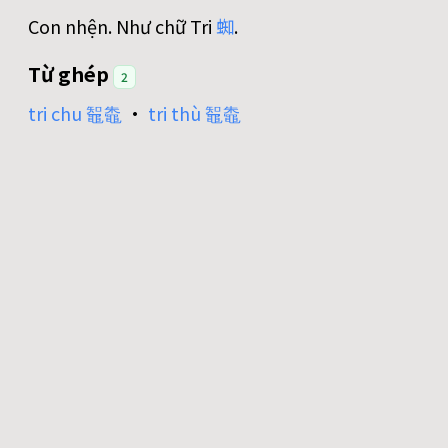
Con nhện. Như chữ Tri
蜘
.
Từ ghép
2
tri chu 鼅鼄
•
tri thù 鼅鼄