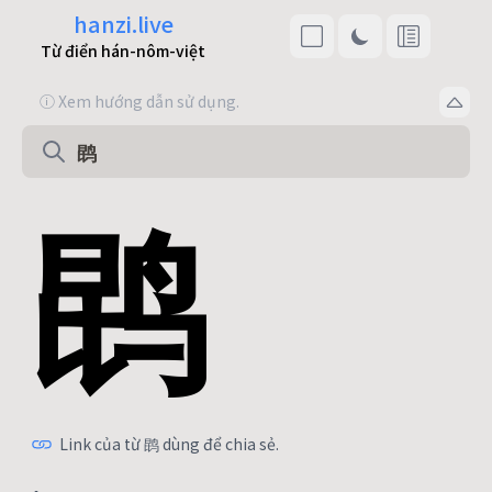
hanzi.live
Từ điển hán-nôm-việt
ⓘ Xem hướng dẫn sử dụng.
鹍
Link của từ 鹍 dùng để chia sẻ.