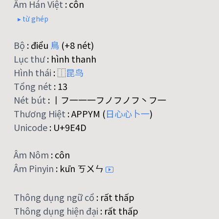
Âm Hán Việt
:
côn
▸ từ ghép
Bộ
:
điểu
鳥
(+8 nét)
Lục thư
:
hình thanh
Hình thái
:
⿰
昆
鸟
Tổng nét
:
13
Nét bút
:
丨フ一一一フノフノフ丶フ一
Thương Hiệt
:
APPYM (
日
心
心
卜
一
)
Unicode
:
U+9E4D
Âm Nôm
:
côn
Âm Pinyin
:
kūn ㄎㄨㄣ
Thông dụng ngữ cổ
:
rất thấp
Thông dụng hiện đại
:
rất thấp