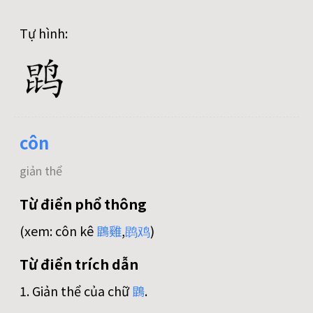
Tự hình:
côn
giản thể
Từ điển phổ thông
(xem: côn kê
鵾
雞
,
鹍
鸡
)
Từ điển trích dẫn
1. Giản thể của chữ
鵾
.