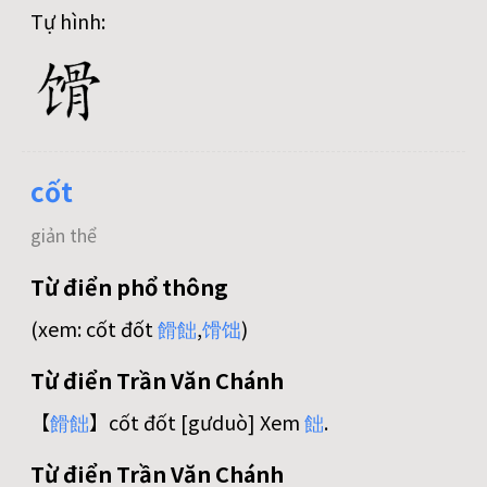
Tự hình:
cốt
giản thể
Từ điển phổ thông
(xem: cốt đốt
餶
飿
,
馉
饳
)
Từ điển Trần Văn Chánh
【
餶
飿
】cốt đốt [gưduò] Xem
飿
.
Từ điển Trần Văn Chánh