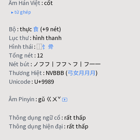
Âm Hán Việt
:
cốt
▸ từ ghép
Bộ
:
thực
食
(+9 nét)
Lục thư
:
hình thanh
Hình thái
:
⿰
饣
骨
Tổng nét
:
12
Nét bút
:
ノフフ丨フフ丶フ丨フ一一
Thương Hiệt
:
NVBBB (
弓
女
月
月
月
)
Unicode
:
U+9989
Âm Pinyin
:
gǔ ㄍㄨˇ
Thông dụng ngữ cổ
:
rất thấp
Thông dụng hiện đại
:
rất thấp