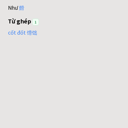
Như
餶
Từ ghép
1
cốt đốt 馉饳