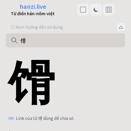
hanzi.live
Từ điển hán-nôm-việt
ⓘ Xem hướng dẫn sử dụng.
馉
Link của từ 馉 dùng để chia sẻ.