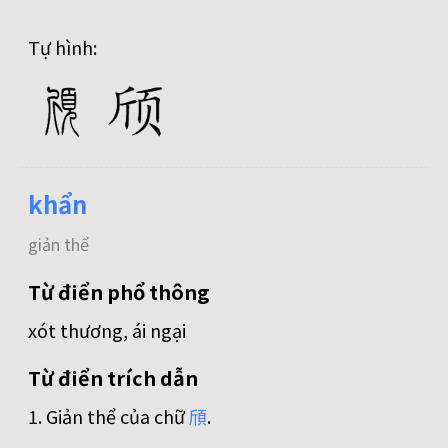
Tự hình:
khẩn
giản thể
Từ điển phổ thông
xót thương, ái ngại
Từ điển trích dẫn
1. Giản thể của chữ
頎
.