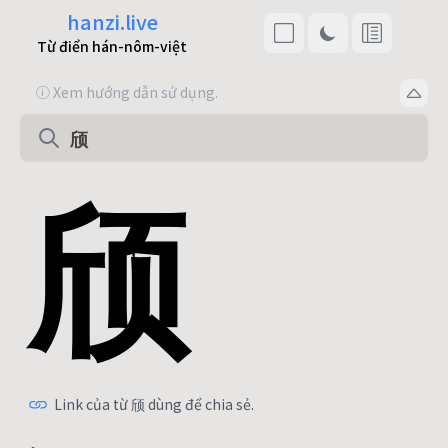
hanzi.live
Từ điển hán-nôm-việt
ⓘ Xem hướng dẫn sử dụng.
颀
Link của từ 颀 dùng để chia sẻ.