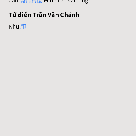
Cao:
身
頎
肩
闊
Mình cao vai rộng.
Từ điển Trần Văn Chánh
Như
頎