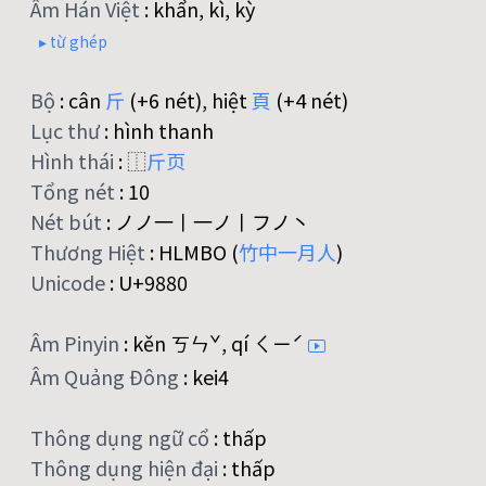
Âm Hán Việt
:
khẩn, kì, kỳ
▸ từ ghép
Bộ
:
cân
斤
(+6 nét), hiệt
頁
(+4 nét)
Lục thư
:
hình thanh
Hình thái
:
⿰
斤
页
Tổng nét
:
10
Nét bút
:
ノノ一丨一ノ丨フノ丶
Thương Hiệt
:
HLMBO (
竹
中
一
月
人
)
Unicode
:
U+9880
Âm Pinyin
:
kěn ㄎㄣˇ, qí ㄑㄧˊ
Âm Quảng Đông
:
kei4
Thông dụng ngữ cổ
:
thấp
Thông dụng hiện đại
:
thấp