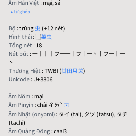
Âm Hán Việt
:
mại, sái
▸ từ ghép
Bộ
:
trùng
虫
(+12 nét)
Hình thái
:
⿱
萬
虫
Tổng nét
:
18
Nét bút
:
一丨丨丨フ一一丨フ丨一丶丨フ一丨一
丶
Thương Hiệt
:
TWBI (
廿
田
月
戈
)
Unicode
:
U+8806
Âm Nôm
:
mại
Âm Pinyin
:
chài ㄔㄞˋ
Âm Nhật (onyomi)
:
タイ (tai), タツ (tatsu), タチ
(tachi)
Âm Quảng Đông
:
caai3