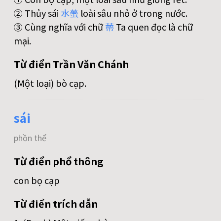
② Thủy sái
水
蠆
loài sâu nhỏ ở trong nước.
③ Cùng nghĩa với chữ
蔕
Ta quen đọc là chữ
mại.
Từ điển Trần Văn Chánh
(Một loại) bò cạp.
sái
phồn thể
Từ điển phổ thông
con bọ cạp
Từ điển trích dẫn