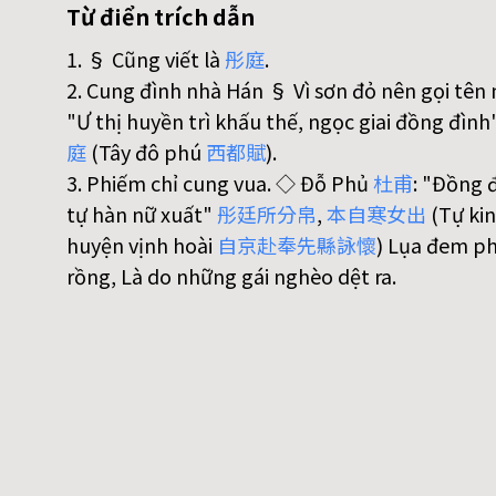
Từ điển trích dẫn
1. § Cũng viết là
彤
庭
.
2. Cung đình nhà Hán § Vì sơn đỏ nên gọi tên
"Ư thị huyền trì khấu thế, ngọc giai đồng đình
庭
(Tây đô phú
西
都
賦
).
3. Phiếm chỉ cung vua. ◇ Đỗ Phủ
杜
甫
: "Đồng 
tự hàn nữ xuất"
彤
廷
所
分
帛
,
本
自
寒
女
出
(Tự ki
huyện vịnh hoài
自
京
赴
奉
先
縣
詠
懷
) Lụa đem ph
rồng, Là do những gái nghèo dệt ra.