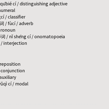
bié cí / distinguishing adjective
 numeral
í / classifier
词 / fùcí / adverb
 pronoun
 / nǐ shēng cí / onomatopoeia
/ interjection
preposition
/ conjunction
auxiliary
qì cí / modal