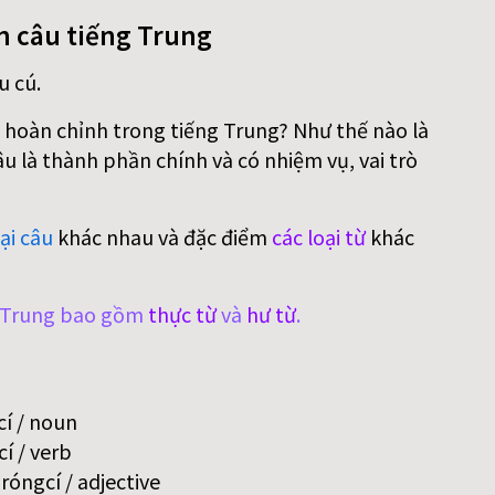
n câu tiếng Trung
u cú.
 hoàn chỉnh trong tiếng Trung? Như thế nào là
 là thành phần chính và có nhiệm vụ, vai trò
ại câu
khác nhau và đặc điểm
các loại từ
khác
g Trung bao gồm
thực từ
và
hư từ
.
í / noun
í / verb
óngcí / adjective