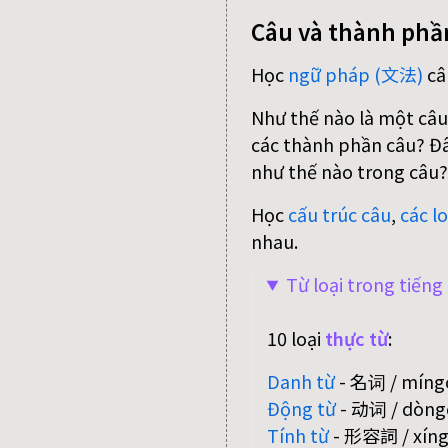
Câu và thành phầ
Học
ngữ pháp (文法)
câ
Như thế nào là một câu
các thành phần câu? Đâu
như thế nào trong câu?
Học
cấu trúc câu
,
các lo
nhau.
Từ loại trong tiến
10 loại
thực từ
:
Danh từ
- 名词 / míngc
Động từ
- 动词 / dòngc
Tính từ
- 形容詞 / xíngr