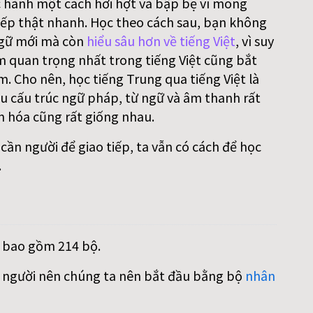
 hành một cách hời hợt và bập bẹ vì mong
ếp thật nhanh. Học theo cách sau, bạn không
gữ mới mà còn
hiểu sâu hơn về tiếng Việt
, vì suy
m quan trọng nhất trong tiếng Việt cũng bắt
. Cho nên, học tiếng Trung qua tiếng Việt là
iều cấu trúc ngữ pháp, từ ngữ và âm thanh rất
n hóa cũng rất giống nhau.
ần người để giao tiếp, ta vẫn có cách để học
.
, bao gồm 214 bộ.
on người nên chúng ta nên bắt đầu bằng bộ
nhân