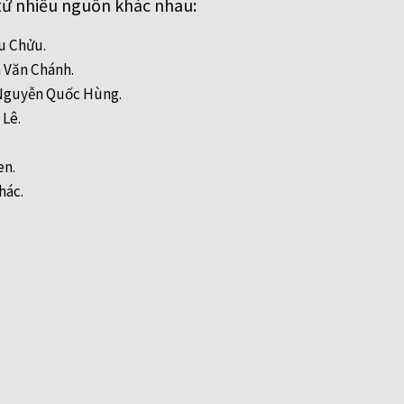
từ nhiều nguồn khác nhau:
ều Chửu.
n Văn Chánh.
- Nguyễn Quốc Hùng.
 Lê.
en.
hác.