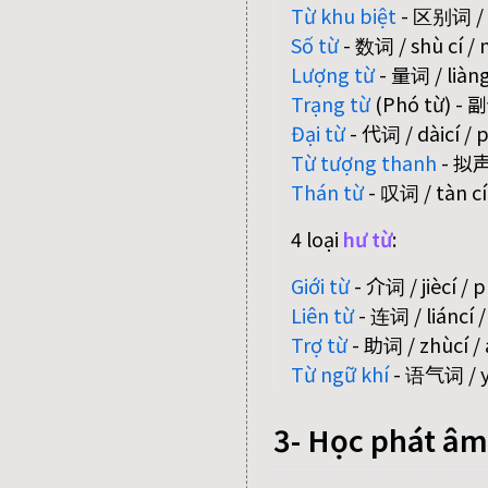
Từ khu biệt
- 区别词 / qū
Số từ
- 数词 / shù cí /
Lượng từ
- 量词 / liàngc
Trạng từ
(Phó từ) - 副
Đại từ
- 代词 / dàicí /
Từ tượng thanh
- 拟声词
Thán từ
- 叹词 / tàn cí 
4 loại
hư từ
:
Giới từ
- 介词 / jiècí / 
Liên từ
- 连词 / liáncí 
Trợ từ
- 助词 / zhùcí / 
Từ ngữ khí
- 语气词 / yǔ
3- Học phát âm