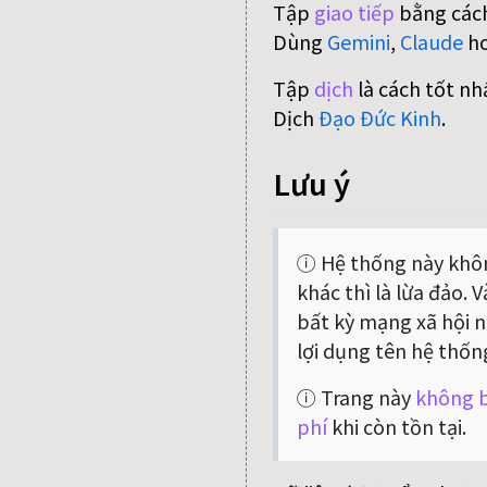
Tập
giao tiếp
bằng cách
Dùng
Gemini
,
Claude
h
Tập
dịch
là cách tốt nh
Dịch
Đạo Đức Kinh
.
Lưu ý
ⓘ Hệ thống này khôn
khác thì là lừa đảo. 
bất kỳ mạng xã hội nà
lợi dụng tên hệ thốn
ⓘ Trang này
không b
phí
khi còn tồn tại.