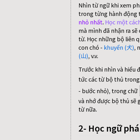
Nhìn từ ngữ khi xem ph
trong từng hành động 
nhỏ nhất
.
Học một cách
mà mình đã nhận ra sẽ c
từ. Học những bộ liên q
con chó -
khuyển (犬)
, 
(山)
, v.v.
Trước khi nhìn và hiểu 
tức các từ bộ thủ trong
- bước nhỏ), trong chữ
và nhớ được bộ thủ sẽ g
từ nữa.
2- Học ngữ ph