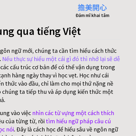
擔美開心
Đảm mĩ khai tâm
ung qua tiếng Việt
ngôn ngữ mới, chúng ta cần tìm hiểu cách thức
.
Nếu thực sự hiểu một cái gì đó thì nhớ lại sẽ dễ
 các cấu trúc cơ bản để có thể vận dụng trong
ạnh hàng ngày thay vì học vẹt. Học như cái
n thức vào đầu, chỉ làm cho mọi thứ nặng nề
p chúng ta tiếp thu và áp dụng kiến thức một
ả.
rung vào việc
nhìn các từ vựng một cách thích
ệu của từng từ, rồi
tìm hiểu ngữ pháp câu cú
ọc nói
. Đây là cách học để hiểu sâu về ngôn ngữ