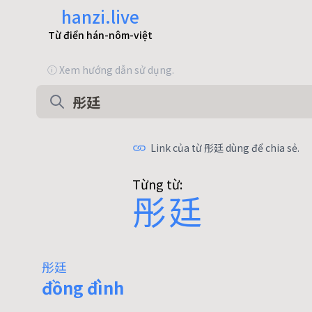
hanzi.live
Từ điển hán-nôm-việt
ⓘ Xem hướng dẫn sử dụng.
Link của từ 彤廷 dùng để chia sẻ.
Từng từ:
彤
廷
彤廷
đồng đình