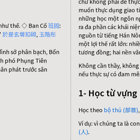
chứ không phải để thực
muốn thực dụng giao ti
những học một ngôn n
 như thế. ◇ Ban Cố
班
固
:
ra đa phần các khái niệ
"
於
是
玄
墀
扣
砌
,
玉
階
彤
nguồn từ tiếng Hán Nôm
một lợi thế rất lớn: nh
đình sở phân bạch, Bổn
tương đồng; hai nền vă
nh phó Phụng Tiên
Không cần thầy, không c
ân phát trước sân
nếu thực sự có đam mê
1- Học từ vựng
Học theo
bộ thủ (部首)
Ví dụ: vì chúng ta là c
(人)
.