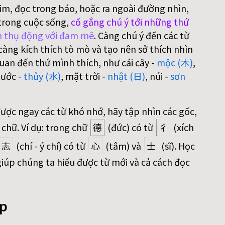
im, đọc trong báo, hoặc ra ngoài đường nhìn,
trong cuộc sống,
cố gắng chú ý tới những thứ
 thụ động với đam mê
. Càng chú ý đến các từ
àng kích thích tò mò và tạo nên sở thích nhìn
uan đến thứ mình thích, như cái cây -
mộc (木)
,
nước -
thủy (水)
, mặt trời -
nhật (日)
, núi -
sơn
được ngay các từ khó nhớ, hãy tập nhìn các gốc,
 chữ. Ví dụ: trong chữ
德
(đức) có từ
彳
(xích
志
(chí - ý chí) có từ
心
(tâm) và
士
(sĩ). Học
iúp chúng ta hiểu được từ mới và cả cách đọc
áp