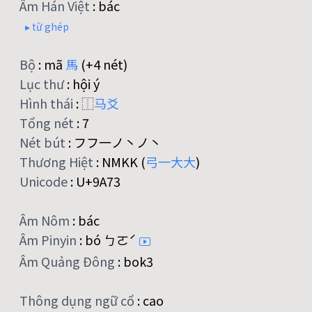
Âm Hán Việt
:
bác
▸ từ ghép
Bộ
:
mã
馬
(+4 nét)
Lục thư
:
hội ý
Hình thái
:
⿰
马
爻
Tổng nét
:
7
Nét bút
:
フフ一ノ丶ノ丶
Thương Hiệt
:
NMKK (
弓
一
大
大
)
Unicode
:
U+9A73
Âm Nôm
:
bác
Âm Pinyin
:
bó ㄅㄛˊ
Âm Quảng Đông
:
bok3
Thông dụng ngữ cổ
:
cao