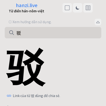
hanzi.live
Từ điển hán-nôm-việt
ⓘ Xem hướng dẫn sử dụng.
驳
Link của từ 驳 dùng để chia sẻ.