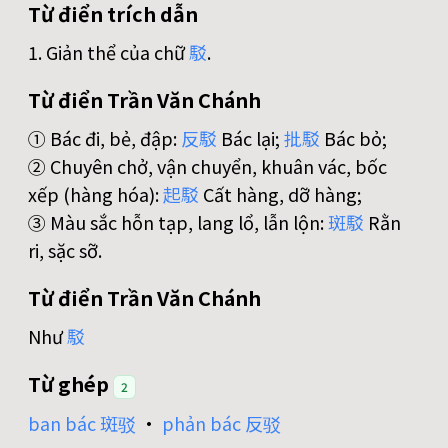
Từ điển trích dẫn
1. Giản thể của chữ
駁
.
Từ điển Trần Văn Chánh
① Bác đi, bẻ, đập:
反
駁
Bác lại;
批
駁
Bác bỏ;
② Chuyên chở, vận chuyển, khuân vác, bốc
xếp (hàng hóa):
起
駁
Cất hàng, dỡ hàng;
③ Màu sắc hỗn tạp, lang lổ, lẫn lộn:
斑
駁
Rằn
ri, sặc sỡ.
Từ điển Trần Văn Chánh
Như
駁
Từ ghép
2
ban bác 斑驳
•
phản bác 反驳