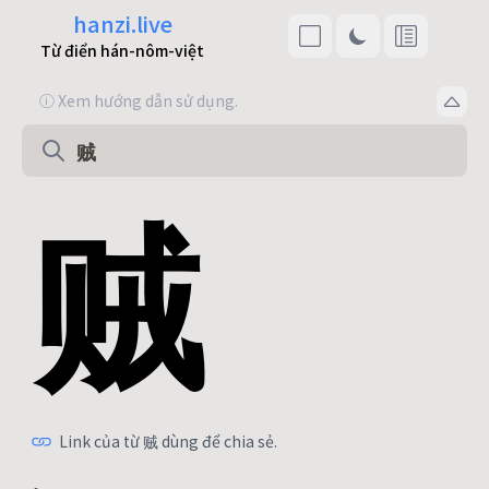
hanzi.live
Từ điển hán-nôm-việt
ⓘ Xem hướng dẫn sử dụng.
贼
Link của từ 贼 dùng để chia sẻ.