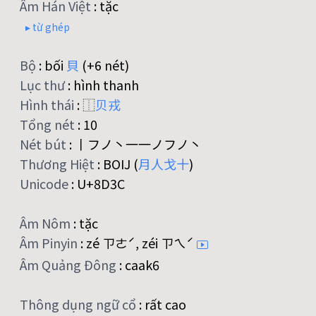
Âm Hán Việt
:
tặc
▸ từ ghép
Bộ
:
bối
貝
(+6 nét)
Lục thư
:
hình thanh
Hình thái
:
⿰
贝
戎
Tổng nét
:
10
Nét bút
:
丨フノ丶一一ノフノ丶
Thương Hiệt
:
BOIJ (
月
人
戈
十
)
Unicode
:
U+8D3C
Âm Nôm
:
tặc
Âm Pinyin
:
zé ㄗㄜˊ, zéi ㄗㄟˊ
Âm Quảng Đông
:
caak6
Thông dụng ngữ cổ
:
rất cao