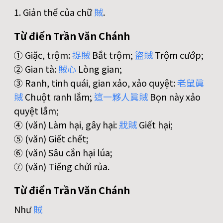
1. Giản thể của chữ
賊
.
Từ điển Trần Văn Chánh
① Giặc, trộm:
捉
賊
Bắt trộm;
盜
賊
Trộm cướp;
② Gian tà:
賊
心
Lòng gian;
③ Ranh, tinh quái, gian xảo, xảo quyệt:
老
鼠
眞
賊
Chuột ranh lắm;
這
一
夥
人
眞
賊
Bọn này xảo
quyệt lắm;
④ (văn) Làm hại, gây hại:
戕
賊
Giết hại;
⑤ (văn) Giết chết;
⑥ (văn) Sâu cắn hại lúa;
⑦ (văn) Tiếng chửi rủa.
Từ điển Trần Văn Chánh
Như
賊