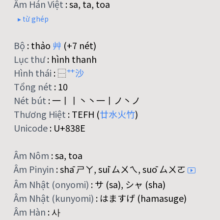
Âm Hán Việt
:
sa, ta, toa
▸ từ ghép
Bộ
:
thảo
艸
(+7 nét)
Lục thư
:
hình thanh
Hình thái
:
⿱
艹
沙
Tổng nét
:
10
Nét bút
:
一丨丨丶丶一丨ノ丶ノ
Thương Hiệt
:
TEFH (
廿
水
火
竹
)
Unicode
:
U+838E
Âm Nôm
:
sa, toa
Âm Pinyin
:
shā ㄕㄚ, suī ㄙㄨㄟ, suō ㄙㄨㄛ
Âm Nhật (onyomi)
:
サ (sa), シャ (sha)
Âm Nhật (kunyomi)
:
はますげ (hamasuge)
Âm Hàn
:
사