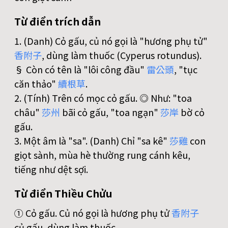
Từ điển trích dẫn
1. (Danh) Cỏ gấu, củ nó gọi là "hương phụ tử"
香
附
子
, dùng làm thuốc (Cyperus rotundus).
§ Còn có tên là "lôi công đầu"
雷
公
頭
, "tục
căn thảo"
續
根
草
.
2. (Tính) Trên có mọc cỏ gấu. ◎ Như: "toa
châu"
莎
州
bãi cỏ gấu, "toa ngạn"
莎
岸
bờ cỏ
gấu.
3. Một âm là "sa". (Danh) Chỉ "sa kê"
莎
雞
con
giọt sành, mùa hè thường rung cánh kêu,
tiếng như dệt sợi.
Từ điển Thiều Chửu
① Cỏ gấu. Củ nó gọi là hương phụ tử
香
附
子
củ gấu, dùng làm thuốc.