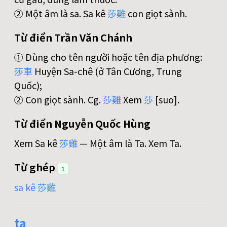
② Một âm là sa. Sa kê
莎
雞
con giọt sành.
Từ điển Trần Văn Chánh
① Dùng cho tên người hoặc tên địa phương:
莎
車
Huyện Sa-chê (ở Tân Cương, Trung
Quốc);
② Con giọt sành. Cg.
莎
雞
Xem
莎
[suo].
Từ điển Nguyễn Quốc Hùng
Xem Sa kê
莎
雞
— Một âm là Ta. Xem Ta.
Từ ghép
1
sa kê 莎雞
ta