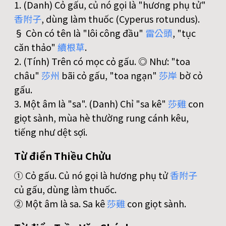
1. (Danh) Cỏ gấu, củ nó gọi là "hương phụ tử"
香
附
子
, dùng làm thuốc (Cyperus rotundus).
§ Còn có tên là "lôi công đầu"
雷
公
頭
, "tục
căn thảo"
續
根
草
.
2. (Tính) Trên có mọc cỏ gấu. ◎ Như: "toa
châu"
莎
州
bãi cỏ gấu, "toa ngạn"
莎
岸
bờ cỏ
gấu.
3. Một âm là "sa". (Danh) Chỉ "sa kê"
莎
雞
con
giọt sành, mùa hè thường rung cánh kêu,
tiếng như dệt sợi.
Từ điển Thiều Chửu
① Cỏ gấu. Củ nó gọi là hương phụ tử
香
附
子
củ gấu, dùng làm thuốc.
② Một âm là sa. Sa kê
莎
雞
con giọt sành.