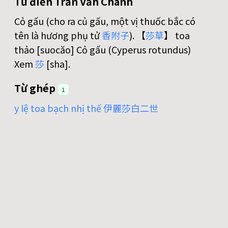
Từ điển Trần Văn Chánh
Cỏ gấu (cho ra củ gấu, một vị thuốc bắc có
tên là hương phụ tử
香
附
子
). 【
莎
草
】 toa
thảo [suocăo] Cỏ gấu (Cyperus rotundus)
Xem
莎
[sha].
Từ ghép
1
y lệ toa bạch nhị thế 伊麗莎白二世