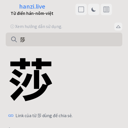
hanzi.live
Từ điển hán-nôm-việt
ⓘ Xem hướng dẫn sử dụng.
莎
Link của từ 莎 dùng để chia sẻ.