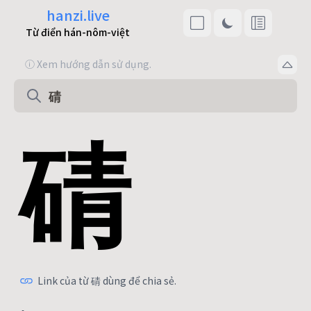
hanzi.live
Từ điển hán-nôm-việt
ⓘ Xem hướng dẫn sử dụng.
碃
Link của từ 碃 dùng để chia sẻ.