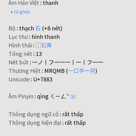
Âm Hán Việt
:
thanh
▸ từ ghép
Bộ
:
thạch
石
(+8 nét)
Lục thư
:
hình thanh
Hình thái
:
⿰
石
青
Tổng nét
:
13
Nét bút
:
一ノ丨フ一一一丨一丨フ一一
Thương Hiệt
:
MRQMB (
一
口
手
一
月
)
Unicode
:
U+7883
Âm Pinyin
:
qìng ㄑㄧㄥˋ
Thông dụng ngữ cổ
:
rất thấp
Thông dụng hiện đại
:
rất thấp