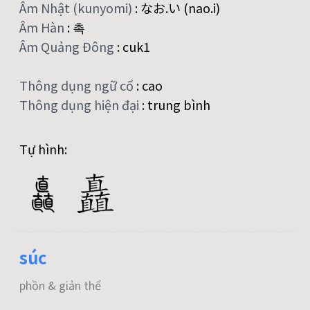
Âm Nhật (kunyomi)
:
なお.い (nao.i)
Âm Hàn
:
촉
Âm Quảng Đông
:
cuk1
Thông dụng ngữ cổ
:
cao
Thông dụng hiện đại
:
trung bình
Tự hình:
súc
phồn & giản thể