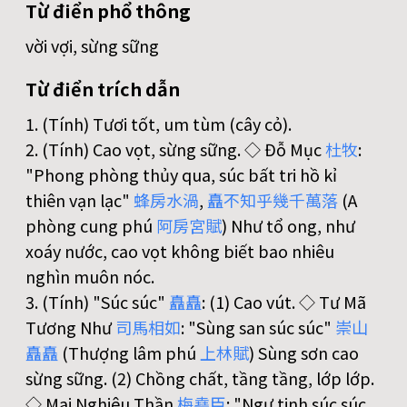
Từ điển phổ thông
vời vợi, sừng sững
Từ điển trích dẫn
1. (Tính) Tươi tốt, um tùm (cây cỏ).
2. (Tính) Cao vọt, sừng sững. ◇ Đỗ Mục
杜
牧
:
"Phong phòng thủy qua, súc bất tri hồ kỉ
thiên vạn lạc"
蜂
房
水
渦
,
矗
不
知
乎
幾
千
萬
落
(A
phòng cung phú
阿
房
宮
賦
) Như tổ ong, như
xoáy nước, cao vọt không biết bao nhiêu
nghìn muôn nóc.
3. (Tính) "Súc súc"
矗
矗
: (1) Cao vút. ◇ Tư Mã
Tương Như
司
馬
相
如
: "Sùng san súc súc"
崇
山
矗
矗
(Thượng lâm phú
上
林
賦
) Sùng sơn cao
sừng sững. (2) Chồng chất, tầng tầng, lớp lớp.
◇ Mai Nghiêu Thần
梅
堯
臣
: "Ngư tinh súc súc