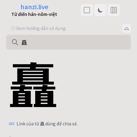
hanzi.live
Từ điển hán-nôm-việt
ⓘ Xem hướng dẫn sử dụng.
矗
Link của từ 矗 dùng để chia sẻ.