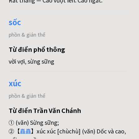
Rất thẳng — Cao vượt lên. Cao ngất.
sốc
phồn & giản thể
Từ điển phổ thông
vời vợi, sừng sững
xúc
phồn & giản thể
Từ điển Trần Văn Chánh
① (văn) Sừng sững;
②【
矗
矗
】xúc xúc [chùchù] (văn) Dốc và cao,