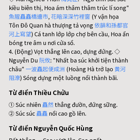
kiều biên thị, Hoa ám thâm thâm trúc lí song"
魚
腥
矗
矗
橋
邊
市
,
花
暗
深
深
竹
裡
窗
(Y vận họa
Tôn Đô Quan hà thượng tả vọng
依
韻
和
孫
都
官
河
上
寫
望
) Cá tanh lớp lớp chợ bên cầu, Hoa ẩn
bóng tre âm u nơi cửa sổ.
4. (Động) Vọt thẳng lên cao, dựng đứng. ◇
Nguyễn Du
阮
攸
: "Nhất ba súc khởi tiện thành
châu"
一
波
矗
起
便
成
洲
(Hoàng Hà trở lạo
黄
河
阻
潦
) Sóng dựng một luồng nổi thành bãi.
Từ điển Thiều Chửu
① Súc nhiên
矗
然
thẳng đườn, đứng sững.
② Súc súc
矗
矗
nổi cao gồ lên.
Từ điển Nguyễn Quốc Hùng