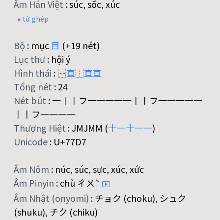
Âm Hán Việt
:
súc, sốc, xúc
▸ từ ghép
Bộ
:
mục
目
(+19 nét)
Lục thư
:
hội ý
Hình thái
:
⿱
直
⿰
直
直
Tổng nét
:
24
Nét bút
:
一丨丨フ一一一一一丨丨フ一一一一一
丨丨フ一一一一
Thương Hiệt
:
JMJMM (
十
一
十
一
一
)
Unicode
:
U+77D7
Âm Nôm
:
núc, súc, sực, xúc, xức
Âm Pinyin
:
chù ㄔㄨˋ
Âm Nhật (onyomi)
:
チョク (choku), シュク
(shuku), チク (chiku)