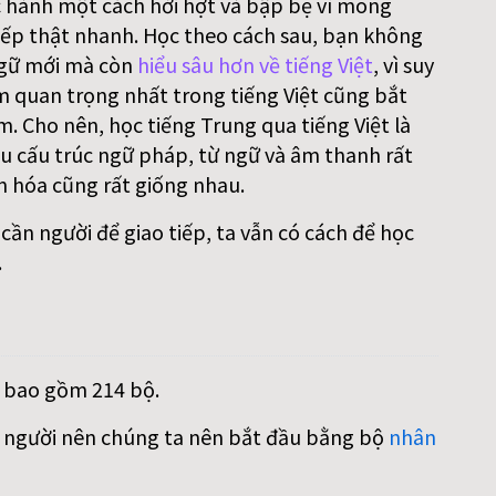
 hành một cách hời hợt và bập bẹ vì mong
ếp thật nhanh. Học theo cách sau, bạn không
gữ mới mà còn
hiểu sâu hơn về tiếng Việt
, vì suy
m quan trọng nhất trong tiếng Việt cũng bắt
. Cho nên, học tiếng Trung qua tiếng Việt là
iều cấu trúc ngữ pháp, từ ngữ và âm thanh rất
n hóa cũng rất giống nhau.
ần người để giao tiếp, ta vẫn có cách để học
.
, bao gồm 214 bộ.
on người nên chúng ta nên bắt đầu bằng bộ
nhân