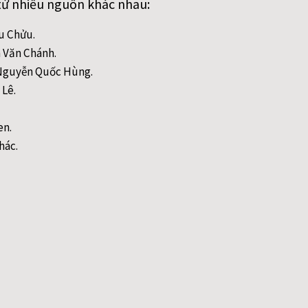
từ nhiều nguồn khác nhau:
ều Chửu.
n Văn Chánh.
- Nguyễn Quốc Hùng.
 Lê.
en.
hác.