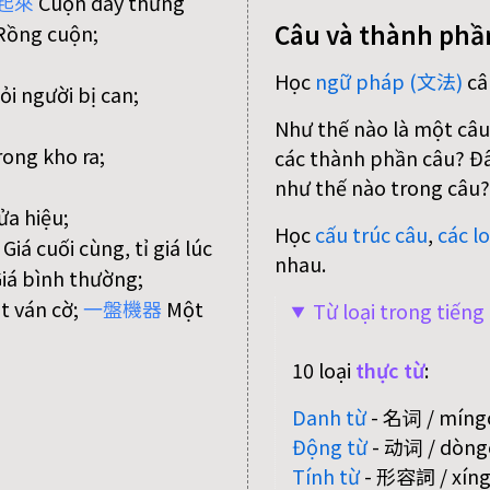
起
來
Cuộn dây thừng
Câu và thành phầ
ồng cuộn;
Học
ngữ pháp (文法)
câ
ỏi người bị can;
Như thế nào là một câu
ong kho ra;
các thành phần câu? Đâu
như thế nào trong câu?
ửa hiệu;
Học
cấu trúc câu
,
các lo
Giá cuối cùng, tỉ giá lúc
nhau.
iá bình thường;
 ván cờ;
一
盤
機
器
Một
Từ loại trong tiến
10 loại
thực từ
:
Danh từ
- 名词 / míngc
Động từ
- 动词 / dòngc
Tính từ
- 形容詞 / xíngr