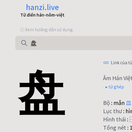
hanzi.live
Từ điển hán-nôm-việt
ⓘ Xem hướng dẫn sử dụng.
盘
Link của từ
Âm Hán Việ
▸ từ ghép
Bộ
:
mẫn
皿
Lục thư
:
hì
Hình thái
:
Tổng nét
: