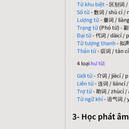
Từ khu biệt
- 区别词 / qū
Số từ
- 数词 / shù cí /
Lượng từ
- 量词 / liàngc
Trạng từ
(Phó từ) - 副
Đại từ
- 代词 / dàicí /
Từ tượng thanh
- 拟声词
Thán từ
- 叹词 / tàn cí 
4 loại
hư từ
:
Giới từ
- 介词 / jiècí / 
Liên từ
- 连词 / liáncí 
Trợ từ
- 助词 / zhùcí / 
Từ ngữ khí
- 语气词 / yǔ
3- Học phát âm