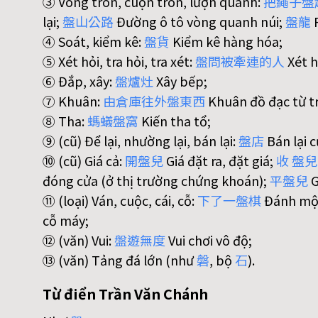
③ Vòng tròn, cuộn tròn, lượn quanh:
把
繩
子
盤
lại;
盤
山
公
路
Đường ô tô vòng quanh núi;
盤
龍
R
④ Soát, kiểm kê:
盤
貨
Kiểm kê hàng hóa;
⑤ Xét hỏi, tra hỏi, tra xét:
盤
問
被
牽
連
的
人
Xét h
⑥ Đắp, xây:
盤
爐
灶
Xây bếp;
⑦ Khuân:
由
倉
庫
往
外
盤
東
西
Khuân đồ đạc từ tr
⑧ Tha:
螞
蟻
盤
窩
Kiến tha tổ;
⑨ (cũ) Để lại, nhường lại, bán lại:
盤
店
Bán lại c
⑩ (cũ) Giá cả:
開
盤
兒
Giá đặt ra, đặt giá;
收
盤
兒
đóng cửa (ở thị trường chứng khoán);
平
盤
兒
G
⑪ (loại) Ván, cuộc, cái, cỗ:
下
了
一
盤
棋
Đánh một
cỗ máy;
⑫ (văn) Vui:
盤
遊
無
度
Vui chơi vô độ;
⑬ (văn) Tảng đá lớn (như
磐
, bộ
石
).
Từ điển Trần Văn Chánh