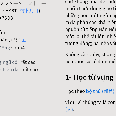
chứ không phải để thực
ノフ丶一丶丨フ丨丨一
muốn thực dụng giao ti
ệt
:
HYBT (
竹
卜
月
廿
)
những học một ngôn n
+76D8
ra đa phần các khái niệ
nguồn từ tiếng Hán Nôm
àn
một lợi thế rất lớn: nh
pán ㄆㄢˊ
tương đồng; hai nền vă
Đông
:
pun4
Không cần thầy, không c
nếu thực sự có đam mê
g ngữ cổ
:
rất cao
 hiện đại
:
rất cao
1- Học từ vựng
Học theo
bộ thủ (部首)
Ví dụ: vì chúng ta là c
(人)
.