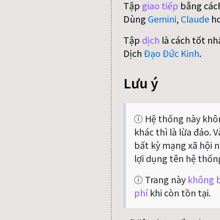
Tập
giao tiếp
bằng cách
Dùng
Gemini
,
Claude
h
Tập
dịch
là cách tốt nh
Dịch
Đạo Đức Kinh
.
Lưu ý
ⓘ Hệ thống này khôn
khác thì là lừa đảo. 
bất kỳ mạng xã hội nà
lợi dụng tên hệ thốn
ⓘ Trang này
không b
phí
khi còn tồn tại.