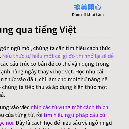
擔美開心
Đảm mĩ khai tâm
ung qua tiếng Việt
ngôn ngữ mới, chúng ta cần tìm hiểu cách thức
.
Nếu thực sự hiểu một cái gì đó thì nhớ lại sẽ dễ
 các cấu trúc cơ bản để có thể vận dụng trong
ạnh hàng ngày thay vì học vẹt. Học như cái
n thức vào đầu, chỉ làm cho mọi thứ nặng nề
p chúng ta tiếp thu và áp dụng kiến thức một
ả.
rung vào việc
nhìn các từ vựng một cách thích
ệu của từng từ, rồi
tìm hiểu ngữ pháp câu cú
ọc nói
. Đây là cách học để hiểu sâu về ngôn ngữ