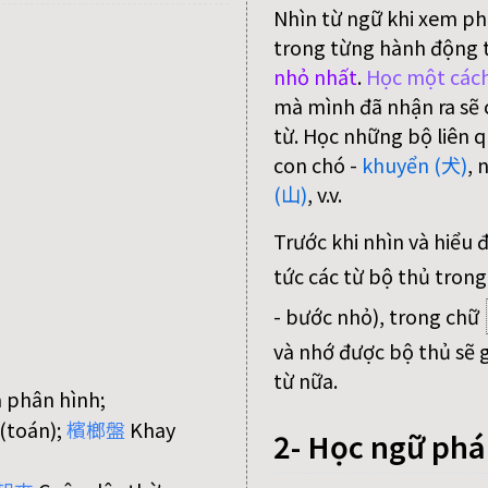
Nhìn từ ngữ khi xem ph
trong từng hành động 
nhỏ nhất
.
Học một cách
mà mình đã nhận ra sẽ c
từ. Học những bộ liên q
con chó -
khuyển (犬)
, 
(山)
, v.v.
Trước khi nhìn và hiểu 
tức các từ bộ thủ trong
- bước nhỏ), trong chữ
và nhớ được bộ thủ sẽ g
từ nữa.
 phân hình;
(toán);
檳
榔
盤
Khay
2- Học ngữ ph