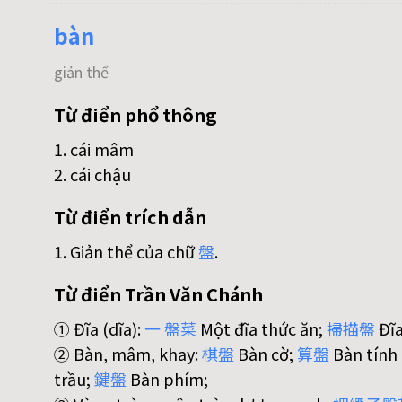
bàn
giản thể
Từ điển phổ thông
1. cái mâm
2. cái chậu
Từ điển trích dẫn
1. Giản thể của chữ
盤
.
Từ điển Trần Văn Chánh
① Đĩa (dĩa):
一
盤
菜
Một đĩa thức ăn;
掃
描
盤
Đĩa
② Bàn, mâm, khay:
棋
盤
Bàn cờ;
算
盤
Bàn tính 
trầu;
鍵
盤
Bàn phím;