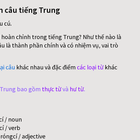
n câu tiếng Trung
u cú.
 hoàn chỉnh trong tiếng Trung? Như thế nào là
 là thành phần chính và có nhiệm vụ, vai trò
ại câu
khác nhau và đặc điểm
các loại từ
khác
g Trung bao gồm
thực từ
và
hư từ
.
í / noun
í / verb
óngcí / adjective