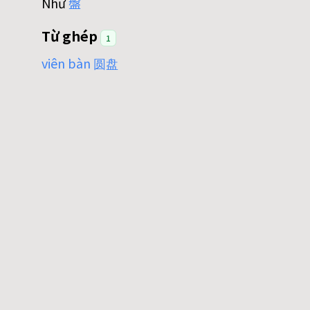
Như
盤
Từ ghép
1
viên bàn 圆盘