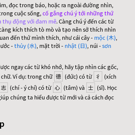
im, đọc trong báo, hoặc ra ngoài đường nhìn,
trong cuộc sống,
cố gắng chú ý tới những thứ
 thụ động với đam mê
. Càng chú ý đến các từ
àng kích thích tò mò và tạo nên sở thích nhìn
uan đến thứ mình thích, như cái cây -
mộc (木)
,
nước -
thủy (水)
, mặt trời -
nhật (日)
, núi -
sơn
được ngay các từ khó nhớ, hãy tập nhìn các gốc,
 chữ. Ví dụ: trong chữ
德
(đức) có từ
彳
(xích
志
(chí - ý chí) có từ
心
(tâm) và
士
(sĩ). Học
iúp chúng ta hiểu được từ mới và cả cách đọc
áp