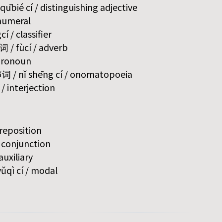
bié cí / distinguishing adjective
 numeral
í / classifier
词 / fùcí / adverb
 pronoun
 / nǐ shēng cí / onomatopoeia
/ interjection
preposition
/ conjunction
auxiliary
qì cí / modal