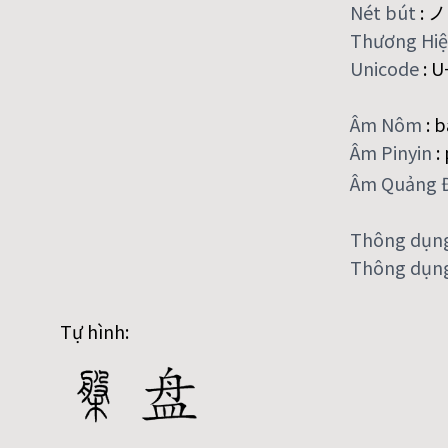
Nét bút
:
ノ
Thương Hi
Unicode
:
U
Âm Nôm
:
b
Âm Pinyin
:
Âm Quảng 
Thông dụn
Thông dụng
Tự hình: