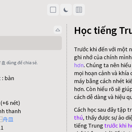
Học tiếng Tr
Trước khi đến với một 
ghi nhớ của chính mình
 盘 dùng để chia sẻ.
hơn
. Chúng ta nên hiểu
mọi hoạn cảnh và khía c
t
:
bàn
máy bằng cách nhét kiế
hơn. Còn hiểu rõ sẽ giú
cách dễ dàng và hiệu qu
(+6 nét)
Cách học sau đây tập t
nh thanh
thú
, thấy được sự ảo di
⿱
舟
皿
tiếng Trung
trước khi h
11