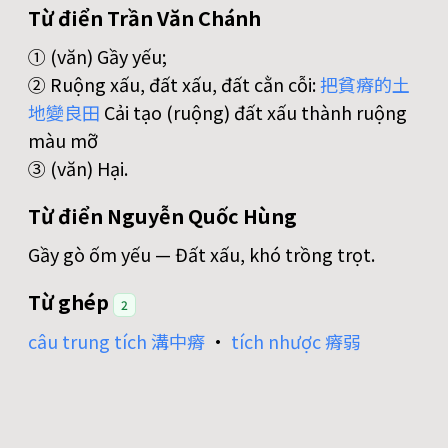
Từ điển Trần Văn Chánh
① (văn) Gầy yếu;
② Ruộng xấu, đất xấu, đất cằn cỗi:
把
貧
瘠
的
土
地
變
良
田
Cải tạo (ruộng) đất xấu thành ruộng
màu mỡ
③ (văn) Hại.
Từ điển Nguyễn Quốc Hùng
Gầy gò ốm yếu — Đất xấu, khó trồng trọt.
Từ ghép
2
câu trung tích 溝中瘠
•
tích nhược 瘠弱