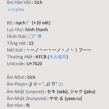
Âm Hán Việt
:
tích
▸ từ ghép
Bộ
:
nạch
疒
(+10 nét)
Lục thư
:
hình thanh
Hình thái
:
⿸
疒
脊
Tổng nét
:
15
Nét bút
:
丶一ノ丶一丶一ノ丶ノ丶丨フ一一
Thương Hiệt
:
KFCB (
大
火
金
月
)
Unicode
:
U+7620
Âm Nôm
:
tích
Âm Pinyin
:
jí ㄐㄧˊ, zì ㄗˋ
Âm Nhật (onyomi)
:
セキ (seki), ジャク (jaku)
Âm Nhật (kunyomi)
:
やせ.る (yase.ru)
Âm Hàn
:
척