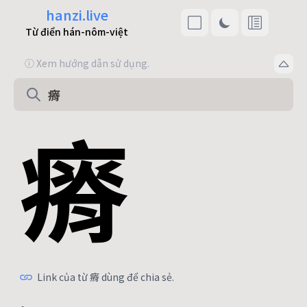
hanzi.live
Từ điển hán-nôm-việt
ⓘ Xem hướng dẫn sử dụng.
瘠
Link của từ 瘠 dùng để chia sẻ.