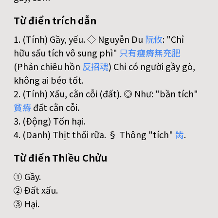
Từ điển trích dẫn
1. (Tính) Gầy, yếu. ◇ Nguyễn Du
阮
攸
: "Chỉ
hữu sấu tích vô sung phì"
只
有
瘦
瘠
無
充
肥
(Phản chiêu hồn
反
招
魂
) Chỉ có người gầy gò,
không ai béo tốt.
2. (Tính) Xấu, cằn cỗi (đất). ◎ Như: "bần tích"
貧
瘠
đất cằn cỗi.
3. (Động) Tổn hại.
4. (Danh) Thịt thối rữa. § Thông "tích"
胔
.
Từ điển Thiều Chửu
① Gầy.
② Ðất xấu.
③ Hại.