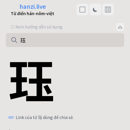
hanzi.live
Từ điển hán-nôm-việt
ⓘ Xem hướng dẫn sử dụng.
珏
Link của từ 珏 dùng để chia sẻ.