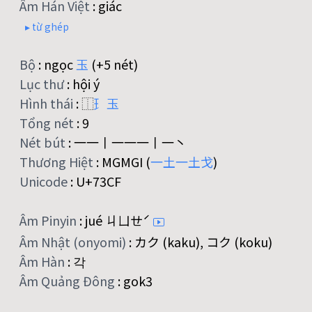
Âm Hán Việt
:
giác
▸ từ ghép
Bộ
:
ngọc
玉
(+5 nét)
Lục thư
:
hội ý
Hình thái
:
⿰
⺩
玉
Tổng nét
:
9
Nét bút
:
一一丨一一一丨一丶
Thương Hiệt
:
MGMGI (
一
土
一
土
戈
)
Unicode
:
U+73CF
Âm Pinyin
:
jué ㄐㄩㄝˊ
Âm Nhật (onyomi)
:
カク (kaku), コク (koku)
Âm Hàn
:
각
Âm Quảng Đông
:
gok3