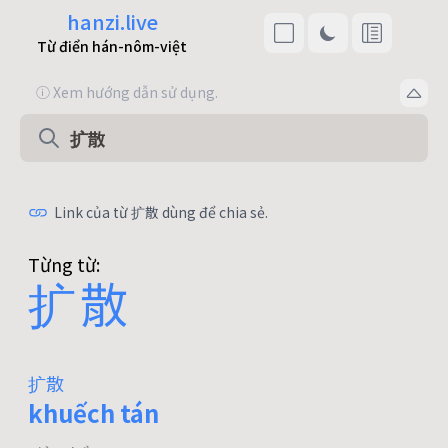
hanzi.live
Từ điển hán-nôm-việt
ⓘ Xem hướng dẫn sử dụng.
Link của từ 扩散 dùng để chia sẻ.
Từng từ:
扩
散
扩散
khuếch tán