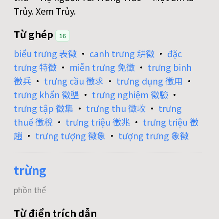
Trủy. Xem Trủy.
Từ ghép
16
biểu trưng 表徵
•
canh trưng 耕徵
•
đặc
trưng 特徵
•
miễn trưng 免徵
•
trưng binh
徵兵
•
trưng cầu 徵求
•
trưng dụng 徵用
•
trưng khẩn 徵墾
•
trưng nghiệm 徵驗
•
trưng tập 徵集
•
trưng thu 徵收
•
trưng
thuế 徵稅
•
trưng triệu 徵兆
•
trưng triệu 徵
趙
•
trưng tượng 徵象
•
tượng trưng 象徵
trừng
phồn thể
Từ điển trích dẫn