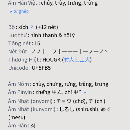
Âm Hán Việt
:
chủy, trủy, trưng, trừng
▸ từ ghép
Bộ
:
xích
彳
(+12 nét)
Lục thư
:
hình thanh & hội ý
Tổng nét
:
15
Nét bút
:
ノノ丨丨フ丨一一一丨一ノ一ノ丶
Thương Hiệt
:
HOUGK (
竹
人
山
土
大
)
Unicode
:
U+5FB5
Âm Nôm
:
chủy, chưng, rưng, trâng, trưng
Âm Pinyin
:
zhēng ㄓㄥ, zhǐ ㄓˇ
Âm Nhật (onyomi)
:
チョウ (chō), チ (chi)
Âm Nhật (kunyomi)
:
しるし (shirushi), めす
(mesu)
Âm Hàn
:
징