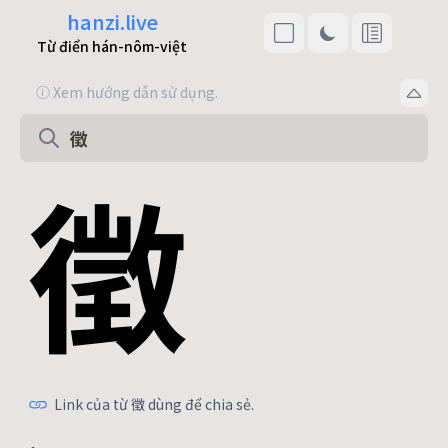
hanzi.live
Từ điển hán-nôm-việt
ⓘ Xem hướng dẫn sử dụng.
徵
Link của từ 徵 dùng để chia sẻ.