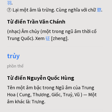
羽
.
⑦ Lại một âm là trừng. Cùng nghĩa với chữ
懲
.
Từ điển Trần Văn Chánh
(nhạc) Âm chủy (một trong ngũ âm thời cổ
Trung Quốc). Xem
征
[zheng].
trủy
phồn thể
Từ điển Nguyễn Quốc Hùng
Tên một âm bậc trong Ngũ âm của Trung
Hoa ( Cung, Thương, Giốc, Truỷ, Vũ ) — Một
âm khác là: Trưng.