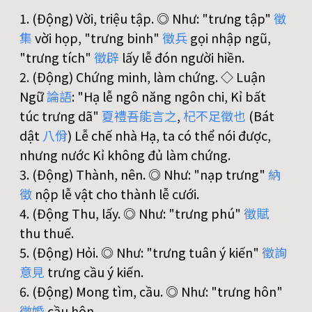
1. (Động) Vời, triệu tập. ◎ Như: "trưng tập"
徵
集
vời họp, "trưng binh"
徵
兵
gọi nhập ngũ,
"trưng tích"
徵
辟
lấy lễ đón người hiền.
2. (Động) Chứng minh, làm chứng. ◇ Luận
Ngữ
論
語
: "Hạ lễ ngô năng ngôn chi, Kỉ bất
túc trưng dã"
夏
禮
吾
能
言
之
,
杞
不
足
徵
也
(Bát
dật
八
佾
) Lễ chế nhà Hạ, ta có thể nói được,
nhưng nước Kỉ không đủ làm chứng.
3. (Động) Thành, nên. ◎ Như: "nạp trưng"
納
徵
nộp lễ vật cho thành lễ cưới.
4. (Động Thu, lấy. ◎ Như: "trưng phú"
徵
賦
thu thuế.
5. (Động) Hỏi. ◎ Như: "trưng tuân ý kiến"
徵
詢
意
見
trưng cầu ý kiến.
6. (Động) Mong tìm, cầu. ◎ Như: "trưng hôn"
徵
婚
cầu hôn.