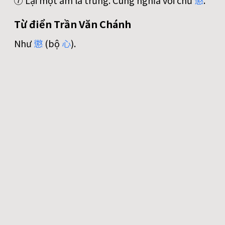
⑦ Lại một âm là trừng. Cùng nghĩa với chữ
懲
.
Từ điển Trần Văn Chánh
Như
懲
(bộ
心
).