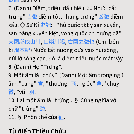
7. (Danh) Điềm, triệu, dấu hiệu. ◎ Như: "cát
trưng"
吉
徵
điềm tốt, "hung trưng"
凶
徵
điềm
xấu. ◇ Sử Kí
史
記
: "Phù quốc tất y san xuyên,
san băng xuyên kiệt, vong quốc chi trưng dã"
夫
國
必
依
山
川
,
山
崩
川
竭
,
亡
國
之
徵
也
(Chu bổn
kỉ
周
本
紀
) Nước tất nương dựa vào núi sông,
núi lở sông cạn, đó là điềm triệu nước mất vậy.
8. (Danh) Họ "Trưng".
9. Một âm là "chủy". (Danh) Một âm trong ngũ
âm: "cung"
宮
, "thương"
商
, "giốc"
角
, "chủy"
徵
, "vũ"
羽
.
10. Lại một âm là "trừng". § Cùng nghĩa với
chữ "trừng"
懲
.
11. § Phồn thể của
征
.
Từ điển Thiều Chửu