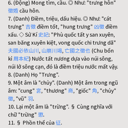
6. (Động) Mong tìm, cầu. ◎ Như: "trưng hôn"
徵
婚
cầu hôn.
7. (Danh) Điềm, triệu, dấu hiệu. ◎ Như: "cát
trưng"
吉
徵
điềm tốt, "hung trưng"
凶
徵
điềm
xấu. ◇ Sử Kí
史
記
: "Phù quốc tất y san xuyên,
san băng xuyên kiệt, vong quốc chi trưng dã"
夫
國
必
依
山
川
,
山
崩
川
竭
,
亡
國
之
徵
也
(Chu bổn
kỉ
周
本
紀
) Nước tất nương dựa vào núi sông,
núi lở sông cạn, đó là điềm triệu nước mất vậy.
8. (Danh) Họ "Trưng".
9. Một âm là "chủy". (Danh) Một âm trong ngũ
âm: "cung"
宮
, "thương"
商
, "giốc"
角
, "chủy"
徵
, "vũ"
羽
.
10. Lại một âm là "trừng". § Cùng nghĩa với
chữ "trừng"
懲
.
11. § Phồn thể của
征
.