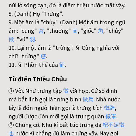
núi lở sông cạn, đó là điềm triệu nước mất vậy.
8. (Danh) Họ "Trưng".
9. Một âm là "chủy". (Danh) Một âm trong ngũ
âm: "cung"
宮
, "thương"
商
, "giốc"
角
, "chủy"
徵
, "vũ"
羽
.
10. Lại một âm là "trừng". § Cùng nghĩa với
chữ "trừng"
懲
.
11. § Phồn thể của
征
.
Từ điển Thiều Chửu
① Vời. Như trưng tập
徵
vời họp. Cứ sổ đinh
mà bắt lính gọi là trưng binh
徵
兵
. Nhà nước
lấy lễ đón người hiền gọi là trưng tích
徵
辟
,
người được đón mời gọi là trưng quân
徵
軍
.
② Chứng cớ. Như kỉ bất túc trưng dã
杞
不
足
徵
也
nước Kỉ chẳng đủ làm chứng vậy. Nay gọi