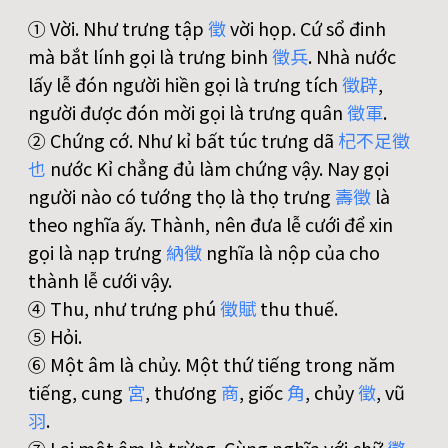
① Vời. Như trưng tập
徵
vời họp. Cứ sổ đinh
mà bắt lính gọi là trưng binh
徵
兵
. Nhà nước
lấy lễ đón người hiền gọi là trưng tích
徵
辟
,
người được đón mời gọi là trưng quân
徵
軍
.
② Chứng cớ. Như kỉ bất túc trưng dã
杞
不
足
徵
也
nước Kỉ chẳng đủ làm chứng vậy. Nay gọi
người nào có tướng thọ là thọ trưng
壽
徵
là
theo nghĩa ấy. Thành, nên đưa lễ cưới để xin
gọi là nạp trưng
納
徵
nghĩa là nộp của cho
thành lễ cưới vậy.
④ Thu, như trưng phú
徵
賦
thu thuế.
⑤ Hỏi.
⑥ Một âm là chủy. Một thứ tiếng trong năm
tiếng, cung
宮
, thương
商
, giốc
角
, chủy
徵
, vũ
羽
.