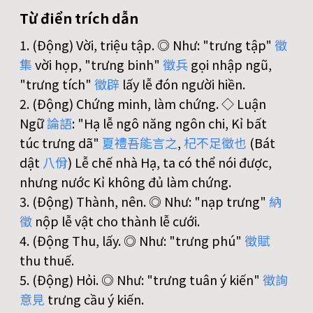
Từ điển trích dẫn
1. (Động) Vời, triệu tập. ◎ Như: "trưng tập"
徵
集
vời họp, "trưng binh"
徵
兵
gọi nhập ngũ,
"trưng tích"
徵
辟
lấy lễ đón người hiền.
2. (Động) Chứng minh, làm chứng. ◇ Luận
Ngữ
論
語
: "Hạ lễ ngô năng ngôn chi, Kỉ bất
túc trưng dã"
夏
禮
吾
能
言
之
,
杞
不
足
徵
也
(Bát
dật
八
佾
) Lễ chế nhà Hạ, ta có thể nói được,
nhưng nước Kỉ không đủ làm chứng.
3. (Động) Thành, nên. ◎ Như: "nạp trưng"
納
徵
nộp lễ vật cho thành lễ cưới.
4. (Động Thu, lấy. ◎ Như: "trưng phú"
徵
賦
thu thuế.
5. (Động) Hỏi. ◎ Như: "trưng tuân ý kiến"
徵
詢
意
見
trưng cầu ý kiến.