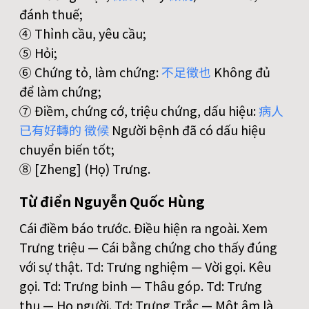
đánh thuế;
④ Thỉnh cầu, yêu cầu;
⑤ Hỏi;
⑥ Chứng tỏ, làm chứng:
不
足
徵
也
Không đủ
để làm chứng;
⑦ Điềm, chứng cớ, triệu chứng, dấu hiệu:
病
人
已
有
好
轉
的
徵
候
Người bệnh đã có dấu hiệu
chuyển biến tốt;
⑧ [Zheng] (Họ) Trưng.
Từ điển Nguyễn Quốc Hùng
Cái điềm báo trước. Điều hiện ra ngoài. Xem
Trưng triệu — Cái bằng chứng cho thấy đúng
với sự thật. Td: Trưng nghiệm — Vời gọi. Kêu
gọi. Td: Trưng binh — Thâu góp. Td: Trưng
thu — Họ người. Td: Trưng Trắc — Một âm là