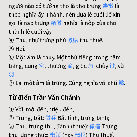
người nào có tướng thọ là thọ trưng
壽
徵
là
theo nghĩa ấy. Thành, nên đưa lễ cưới để xin
gọi là nạp trưng
納
徵
nghĩa là nộp của cho
thành lễ cưới vậy.
④ Thu, như trưng phú
徵
賦
thu thuế.
⑤ Hỏi.
⑥ Một âm là chủy. Một thứ tiếng trong năm
tiếng, cung
宮
, thương
商
, giốc
角
, chủy
徵
, vũ
羽
.
⑦ Lại một âm là trừng. Cùng nghĩa với chữ
懲
.
Từ điển Trần Văn Chánh
① Vời, mời đến, triệu đến;
② Trưng, bắt:
徵
兵
Bắt lính, trưng binh;
③ Thu, trưng thu, đánh (thuế):
徵
糧
Trưng
thu lương thực;
徵
賦
(hay
徵
稅
) Thu thuế,