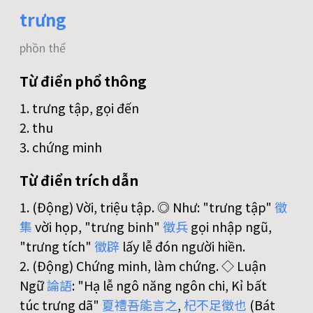
trưng
phồn thể
Từ điển phổ thông
1. trưng tập, gọi đến
2. thu
3. chứng minh
Từ điển trích dẫn
1. (Động) Vời, triệu tập. ◎ Như: "trưng tập"
徵
集
vời họp, "trưng binh"
徵
兵
gọi nhập ngũ,
"trưng tích"
徵
辟
lấy lễ đón người hiền.
2. (Động) Chứng minh, làm chứng. ◇ Luận
Ngữ
論
語
: "Hạ lễ ngô năng ngôn chi, Kỉ bất
túc trưng dã"
夏
禮
吾
能
言
之
,
杞
不
足
徵
也
(Bát