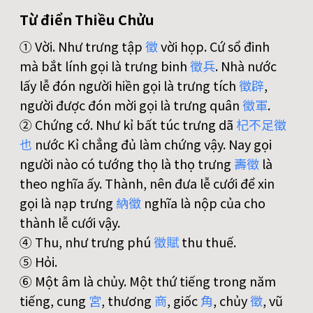
Từ điển Thiều Chửu
① Vời. Như trưng tập
徵
vời họp. Cứ sổ đinh
mà bắt lính gọi là trưng binh
徵
兵
. Nhà nước
lấy lễ đón người hiền gọi là trưng tích
徵
辟
,
người được đón mời gọi là trưng quân
徵
軍
.
② Chứng cớ. Như kỉ bất túc trưng dã
杞
不
足
徵
也
nước Kỉ chẳng đủ làm chứng vậy. Nay gọi
người nào có tướng thọ là thọ trưng
壽
徵
là
theo nghĩa ấy. Thành, nên đưa lễ cưới để xin
gọi là nạp trưng
納
徵
nghĩa là nộp của cho
thành lễ cưới vậy.
④ Thu, như trưng phú
徵
賦
thu thuế.
⑤ Hỏi.
⑥ Một âm là chủy. Một thứ tiếng trong năm
tiếng, cung
宮
, thương
商
, giốc
角
, chủy
徵
, vũ