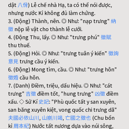
dật
八
佾
) Lễ chế nhà Hạ, ta có thể nói được,
nhưng nước Kỉ không đủ làm chứng.
3. (Động) Thành, nên. ◎ Như: "nạp trưng"
納
徵
nộp lễ vật cho thành lễ cưới.
4. (Động Thu, lấy. ◎ Như: "trưng phú"
徵
賦
thu thuế.
5. (Động) Hỏi. ◎ Như: "trưng tuân ý kiến"
徵
詢
意
見
trưng cầu ý kiến.
6. (Động) Mong tìm, cầu. ◎ Như: "trưng hôn"
徵
婚
cầu hôn.
7. (Danh) Điềm, triệu, dấu hiệu. ◎ Như: "cát
trưng"
吉
徵
điềm tốt, "hung trưng"
凶
徵
điềm
xấu. ◇ Sử Kí
史
記
: "Phù quốc tất y san xuyên,
san băng xuyên kiệt, vong quốc chi trưng dã"
夫
國
必
依
山
川
,
山
崩
川
竭
,
亡
國
之
徵
也
(Chu bổn
kỉ
周
本
紀
) Nước tất nương dựa vào núi sông,