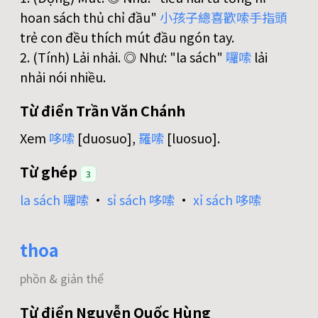
hoan sách thủ chỉ đầu"
小
孩
子
總
喜
歡
嗦
手
指
頭
trẻ con đều thích mút đầu ngón tay.
2. (Tính) Lải nhải. ◎ Như: "la sách"
囉
嗦
lải
nhải nói nhiều.
Từ điển Trần Văn Chánh
Xem
哆
嗦
[duosuo],
羅
嗦
[luosuo].
Từ ghép
3
la sách 囉嗦
•
sỉ sách 哆嗦
•
xỉ sách 哆嗦
thoa
phồn & giản thể
Từ điển Nguyễn Quốc Hùng