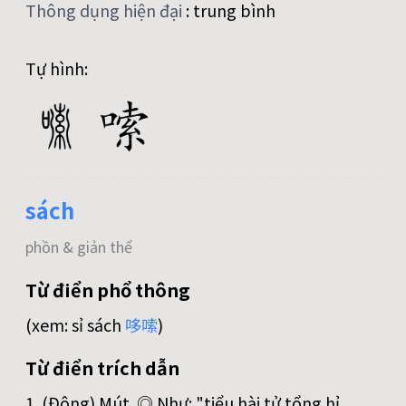
Thông dụng hiện đại
:
trung bình
Tự hình:
sách
phồn & giản thể
Từ điển phổ thông
(xem: sỉ sách
哆
嗦
)
Từ điển trích dẫn
1. (Động) Mút. ◎ Như: "tiểu hài tử tổng hỉ