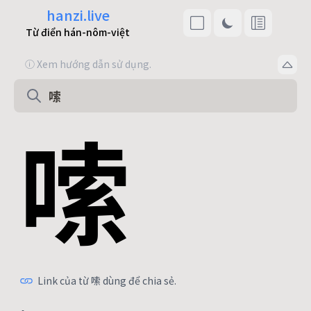
hanzi.live
Từ điển hán-nôm-việt
ⓘ Xem hướng dẫn sử dụng.
嗦
Link của từ 嗦 dùng để chia sẻ.