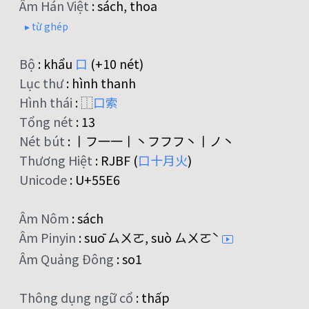
Âm Hán Việt
:
sách, thoa
▸ từ ghép
Bộ
:
khẩu
口
(+10 nét)
Lục thư
:
hình thanh
Hình thái
:
⿰
口
索
Tổng nét
:
13
Nét bút
:
丨フ一一丨丶フフフ丶丨ノ丶
Thương Hiệt
:
RJBF (
口
十
月
火
)
Unicode
:
U+55E6
Âm Nôm
:
sách
Âm Pinyin
:
suō ㄙㄨㄛ, suò ㄙㄨㄛˋ
Âm Quảng Đông
:
so1
Thông dụng ngữ cổ
:
thấp