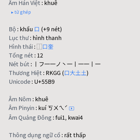
Âm Hán Việt
:
khuê
▸ từ ghép
Bộ
:
khẩu
口
(+9 nét)
Lục thư
:
hình thanh
Hình thái
:
⿰
口
奎
Tổng nét
:
12
Nét bút
:
丨フ一一ノ丶一丨一一丨一
Thương Hiệt
:
RKGG (
口
大
土
土
)
Unicode
:
U+55B9
Âm Nôm
:
khuê
Âm Pinyin
:
kuí ㄎㄨㄟˊ
Âm Quảng Đông
:
fui1, kwai4
Thông dụng ngữ cổ
:
rất thấp