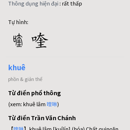
Thông dụng hiện đại
:
rất thấp
Tự hình:
khuê
phồn & giản thể
Từ điển phổ thông
(xem: khuê lâm
喹
啉
)
Từ điển Trần Văn Chánh
【
喹
啉
】khuê lâm [kuílín] (hóa) Chất quinolin