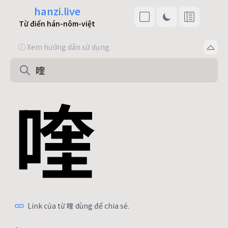
hanzi.live
Từ điển hán-nôm-việt
ⓘ Xem hướng dẫn sử dụng.
喹
Link của từ 喹 dùng để chia sẻ.