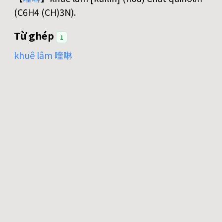
(C6H4 (CH)3N).
Từ ghép
1
khuê lâm 喹啉