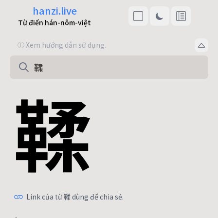
hanzi.live
Từ điển hán-nôm-việt
ⓘ Xem hướng dẫn sử dụng.
鞣
Link của từ 鞣 dùng để chia sẻ.