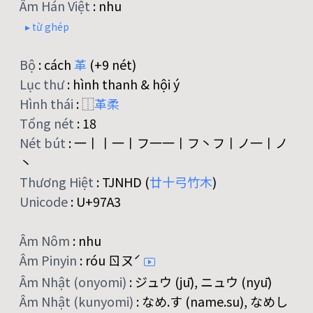
Âm Hán Việt
:
nhu
▸ từ ghép
Bộ
:
cách
革
(+9 nét)
Lục thư
:
hình thanh & hội ý
Hình thái
:
⿰
革
柔
Tổng nét
:
18
Nét bút
:
一丨丨一丨フ一一丨フ丶フ丨ノ一丨ノ
丶
Thương Hiệt
:
TJNHD (
廿
十
弓
竹
木
)
Unicode
:
U+97A3
Âm Nôm
:
nhu
Âm Pinyin
:
róu ㄖㄡˊ
Âm Nhật (onyomi)
:
ジュウ (jū), ニュウ (nyū)
Âm Nhật (kunyomi)
:
なめ.す (name.su), なめし