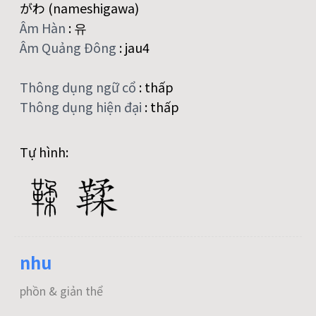
がわ (nameshigawa)
Âm Hàn
:
유
Âm Quảng Đông
:
jau4
Thông dụng ngữ cổ
:
thấp
Thông dụng hiện đại
:
thấp
Tự hình:
nhu
phồn & giản thể