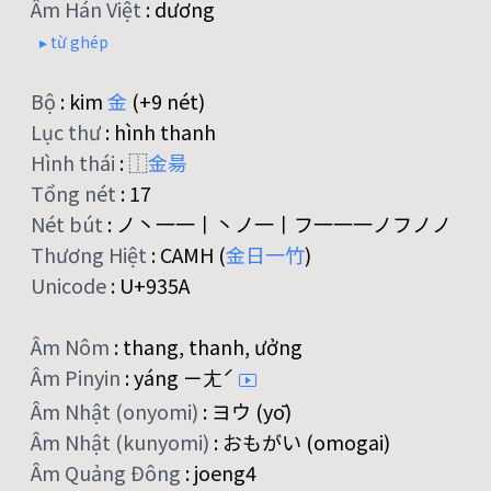
Âm Hán Việt
:
dương
▸ từ ghép
Bộ
:
kim
金
(+9 nét)
Lục thư
:
hình thanh
Hình thái
:
⿰
金
昜
Tổng nét
:
17
Nét bút
:
ノ丶一一丨丶ノ一丨フ一一一ノフノノ
Thương Hiệt
:
CAMH (
金
日
一
竹
)
Unicode
:
U+935A
Âm Nôm
:
thang, thanh, ưởng
Âm Pinyin
:
yáng ㄧㄤˊ
Âm Nhật (onyomi)
:
ヨウ (yō)
Âm Nhật (kunyomi)
:
おもがい (omogai)
Âm Quảng Đông
:
joeng4