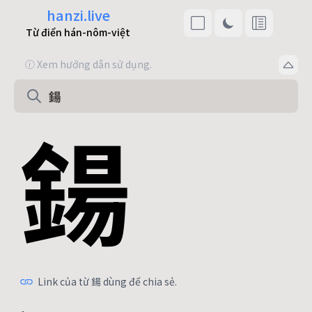
hanzi.live
Từ điển hán-nôm-việt
ⓘ Xem hướng dẫn sử dụng.
鍚
Link của từ 鍚 dùng để chia sẻ.