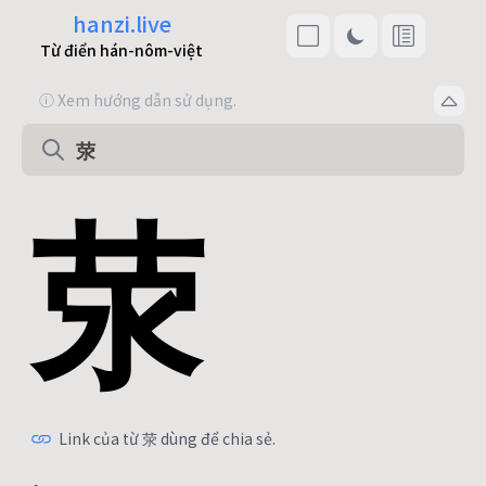
hanzi.live
Từ điển hán-nôm-việt
ⓘ Xem hướng dẫn sử dụng.
荥
Link của từ 荥 dùng để chia sẻ.