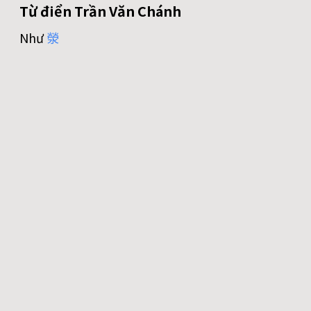
Từ điển Trần Văn Chánh
Như
滎