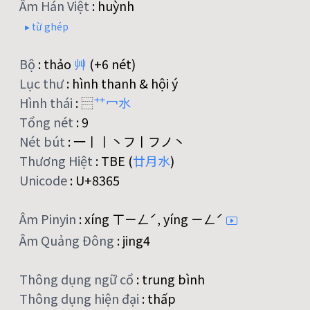
Âm Hán Việt
:
huỳnh
▸ từ ghép
Bộ
:
thảo
艸
(+6 nét)
Lục thư
:
hình thanh & hội ý
Hình thái
:
⿳
艹
冖
水
Tổng nét
:
9
Nét bút
:
一丨丨丶フ丨フノ丶
Thương Hiệt
:
TBE (
廿
月
水
)
Unicode
:
U+8365
Âm Pinyin
:
xíng ㄒㄧㄥˊ, yíng ㄧㄥˊ
Âm Quảng Đông
:
jing4
Thông dụng ngữ cổ
:
trung bình
Thông dụng hiện đại
:
thấp